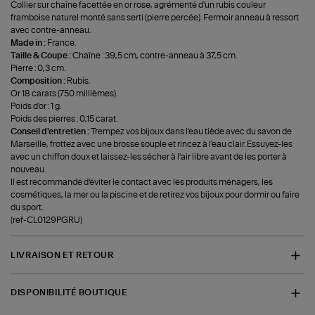
Collier sur chaîne facettée en or rose, agrémenté d'un rubis couleur
framboise naturel monté sans serti (pierre percée). Fermoir anneau à ressort
avec contre-anneau.
Made in :
France.
Taille & Coupe :
Chaîne : 39,5 cm, contre-anneau à 37,5 cm.
Pierre : 0,3 cm.
Composition :
Rubis.
Or 18 carats (750 millièmes).
Poids d'or : 1 g.
Poids des pierres : 0,15 carat.
Conseil d'entretien :
Trempez vos bijoux dans l'eau tiède avec du savon de
Marseille, frottez avec une brosse souple et rincez à l'eau clair. Essuyez-les
avec un chiffon doux et laissez-les sécher à l'air libre avant de les porter à
nouveau.
Il est recommandé d'éviter le contact avec les produits ménagers, les
cosmétiques, la mer ou la piscine et de retirez vos bijoux pour dormir ou faire
du sport.
(ref-CL0129PGRU)
LIVRAISON ET RETOUR
DISPONIBILITÉ BOUTIQUE