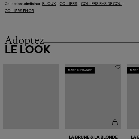
-
-
-
BIJOUX
COLLIERS
COLLIERS RAS DE COU
Collections similaires :
COLLIERS EN OR
Adoptez
LE LOOK
MADE IN FRANCE
MADE 
LA BRUNE & LA BLONDE
LA 