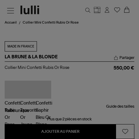
Aller au contenu principal
Accueil
Collier Mini Confetti Rubis Or Rose
MADE IN FRANCE
LA BRUNE & LA BLONDE
Partager
Collier
Collier Mini Confetti Rubis Or Rose
550,00 €
Mini
Confetti
Rubis
Or
Rose
Guide des tailles
Taille
unique
Plus que 2 pièces en stock
AJOUTER AU PANIER