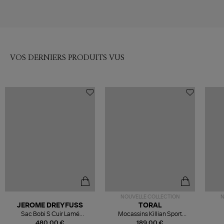
VOS DERNIERS PRODUITS VUS
NOUVELLE COLLECTION
N
JEROME DREYFUSS
TORAL
Sac Bobi S Cuir Lamé
Mocassins Killian Sport
Champagne
Mousse
480,00 €
189,00 €