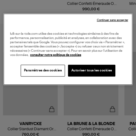
Collier Confetti Émeraude Or
Min
Jaune
990,00 €
Continuer sans accepter
VOUS AIMEREZ AUSSI
lulli-sur-la-toile.com utilise des cookies et technologies similaires à des fins de
performance, personnalisation, publicité et analyses, en collaboration avec des
partenaires tels que Google. Vous pouvez configurer vos choix via « Paramétrer »,
accepter l’ensemble des cookies (« J’accepte ») ou refuser ceux non strictement
nécessaires (« Continuer sans accepter »). Pour en savoir plus sur l’utilisation de
vos données,
consulter notre politique de cookies
MADE IN FRANCE
Paramètres des cookies
Autoriser tous les cookies
VANRYCKE
LA BRUNE & LA BLONDE
PA
Collier Stardust Diamant Or
Collier Confetti Émeraude Or
Coll
Rose
Jaune
760,00 €
990,00 €