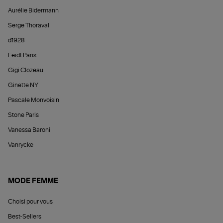
Aurélie Bidermann
Serge Thoraval
d1928
Feidt Paris
Gigi Clozeau
Ginette NY
Pascale Monvoisin
Stone Paris
Vanessa Baroni
Vanrycke
MODE FEMME
Choisi pour vous
Best-Sellers