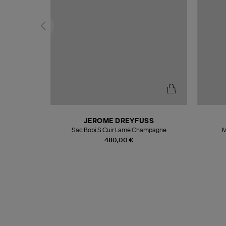
N
JEROME DREYFUSS
te
Sac Bobi S Cuir Lamé Champagne
M
480,00 €