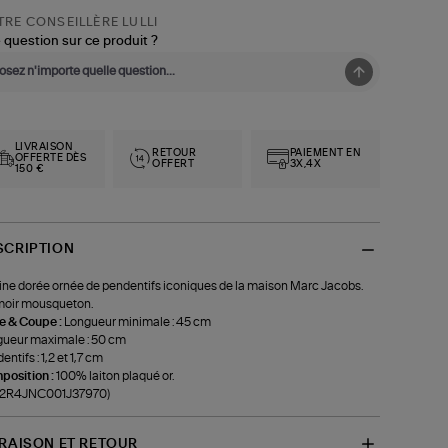
RE CONSEILLÈRE LULLI
 question sur ce produit ?
LIVRAISON
RETOUR
PAIEMENT EN
OFFERTE DÈS
OFFERT
3X,4X
150 €
SCRIPTION
ne dorée ornée de pendentifs iconiques de la maison Marc Jacobs.
moir mousqueton.
le & Coupe :
Longueur minimale : 45 cm
ueur maximale : 50 cm
ntifs : 1,2 et 1,7 cm
position :
100% laiton plaqué or.
f-2R4JNC001J37970)
VRAISON ET RETOUR