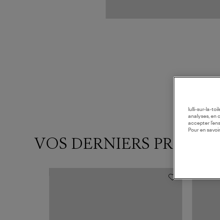
lulli-sur-la-t
analyses, en 
accepter l’en
Pour en savoir
VOS DERNIERS PRODUI