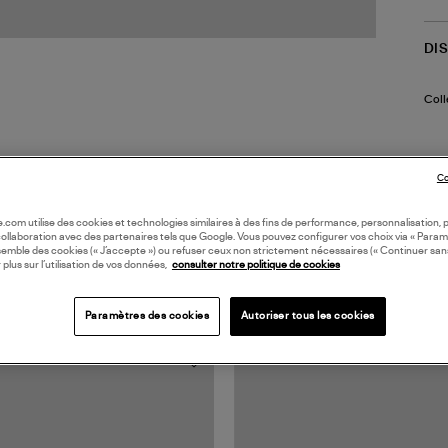
DI
Coll
Co
oile.com utilise des cookies et technologies similaires à des fins de performance, personnalisation, p
collaboration avec des partenaires tels que Google. Vous pouvez configurer vos choix via « Param
semble des cookies (« J’accepte ») ou refuser ceux non strictement nécessaires (« Continuer san
 plus sur l’utilisation de vos données,
consulter notre politique de cookies
TS VUS
Paramètres des cookies
Autoriser tous les cookies