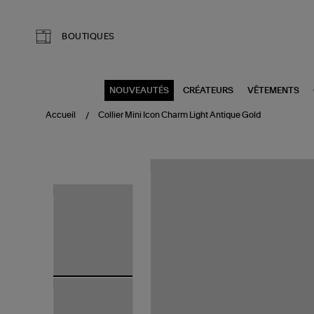
Aller au contenu principal
BOUTIQUES
NOUVEAUTÉS
CRÉATEURS
VÊTEMENTS
Accueil
Collier Mini Icon Charm Light Antique Gold