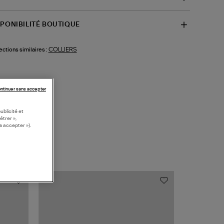
SPONIBILITÉ BOUTIQUE
COLLIERS
ections similaires :
ntinuer sans accepter
ublicité et
étrer »,
s accepter »).