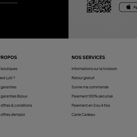
PROPOS
NOS SERVICES
 boutiques
Informations sur la livraison
est Lulli ?
Retour gratuit
 garanties
Suivre ma commande
 garanties Bijoux
Paiement 100% sécurisé
 offres & conditions
Paiement en 3 ou 4 fois
offres d'emploi
Carte Cadeau