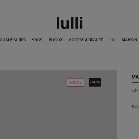
CHAUSSURES
SACS
BIJOUX
ACCESS & BEAUTÉ
LUI
MAISON
MA
-40%
SOLDES
Col
Coll
Min
Ico
Ch
Lig
Tail
Ant
Go