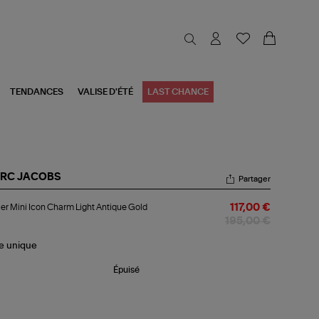
TENDANCES
VALISE D'ÉTÉ
LAST CHANCE
RC JACOBS
Partager
lier
ier Mini Icon Charm Light Antique Gold
117,00 €
i
n
195,00 €
arm
ht
le
unique
ique
ld
Épuisé