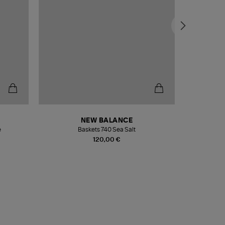
NEW BALANCE
e
Baskets 740 Sea Salt
Veste
120,00 €