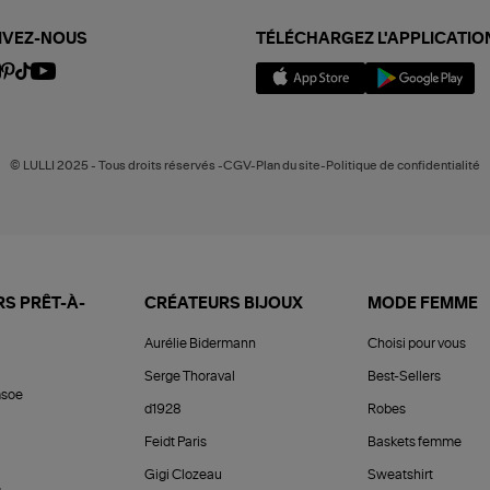
IVEZ-NOUS
TÉLÉCHARGEZ L'APPLICATIO
© LULLI 2025 - Tous droits réservés -CGV-Plan du site-Politique de confidentialité
S PRÊT-À-
CRÉATEURS BIJOUX
MODE FEMME
Aurélie Bidermann
Choisi pour vous
Serge Thoraval
Best-Sellers
soe
d1928
Robes
Feidt Paris
Baskets femme
Gigi Clozeau
Sweatshirt