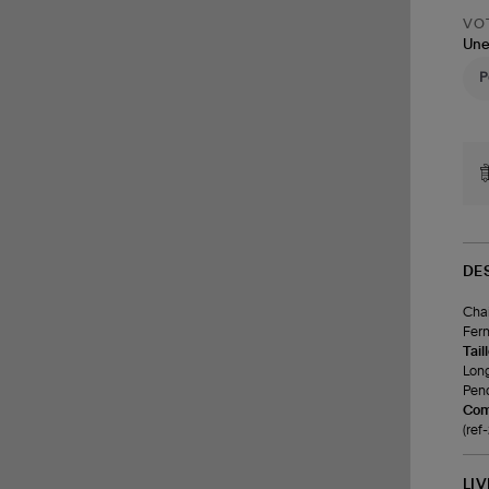
VOT
Une
DE
Chai
Fer
Tail
Long
Pende
Com
(re
LI