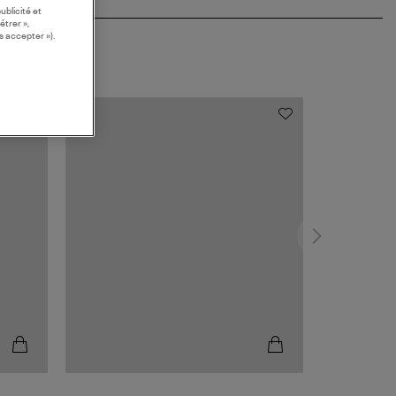
ublicité et
étrer »,
s accepter »).