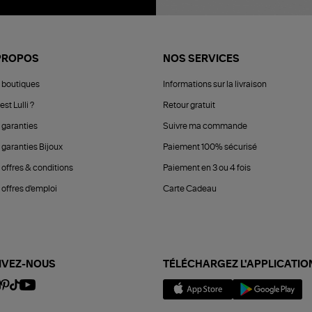
PROPOS
NOS SERVICES
 boutiques
Informations sur la livraison
est Lulli ?
Retour gratuit
 garanties
Suivre ma commande
 garanties Bijoux
Paiement 100% sécurisé
 offres & conditions
Paiement en 3 ou 4 fois
offres d'emploi
Carte Cadeau
IVEZ-NOUS
TÉLÉCHARGEZ L'APPLICATIO