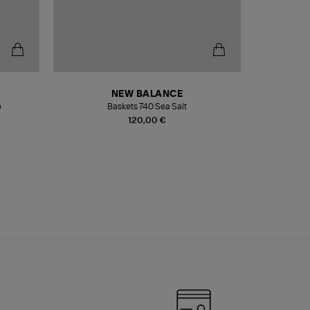
NEW BALANCE
e
Baskets 740 Sea Salt
Veste
120,00 €