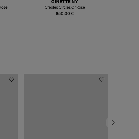
GINETTE NY
 Rose
Créoles Circles Or Rose
850,00 €