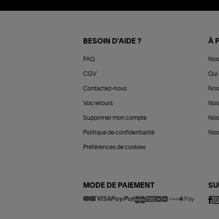
BESOIN D'AIDE ?
À 
FAQ
Nos
CGV
Qui 
Contactez-nous
Nos
Vos retours
Nos
Supprimer mon compte
Nos
Politique de confidentialité
Nos 
Préférences de cookies
MODE DE PAIEMENT
SU