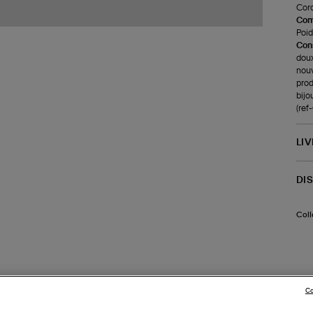
Cord
Com
Poids
Cons
doux
nouv
prod
bijo
(re
LI
DI
Coll
Co