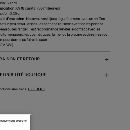
on : 50 cm.
position :
Or 18 carats (750 millièmes).
 d'or : 0,25 g.
eil d'entretien :
Nettoyez vos bijoux régulièrement avec un chiffon
 et un peu d'eau, laissez-les sécher à l'air libre avant de les porter à
eau ou les ranger. Il est recommandé d'éviter le contact avec les
uits ménagers, les cosmétiques, la mer ou la piscine et de retirez vos
ux pour dormir ou faire du sport.
f-CMSWI)
VRAISON ET RETOUR
SPONIBILITÉ BOUTIQUE
COLLIERS
ections similaires :
ntinuer sans accepter