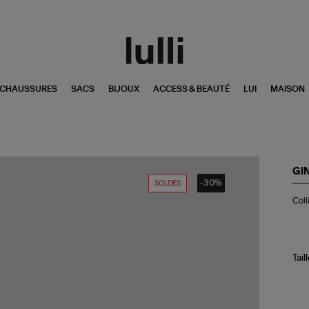
CHAUSSURES
SACS
BIJOUX
ACCESS & BEAUTÉ
LUI
MAISON
GI
-30%
SOLDES
Col
Coll
Min
Wi
Soi
Or
Ro
Tail