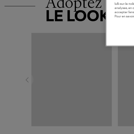
Adoptez
lulli-sur-la-t
analyses, en 
LE LOOK
accepter l’en
Pour en savoir