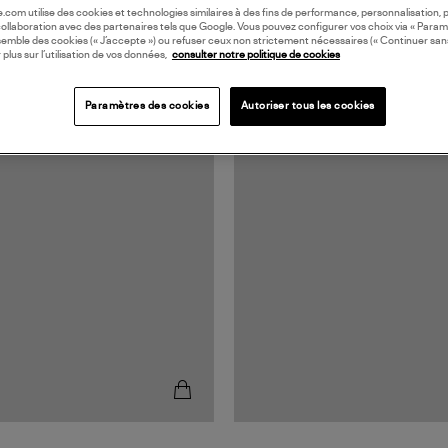
oile.com utilise des cookies et technologies similaires à des fins de performance, personnalisation, p
collaboration avec des partenaires tels que Google. Vous pouvez configurer vos choix via « Param
semble des cookies (« J’accepte ») ou refuser ceux non strictement nécessaires (« Continuer san
 plus sur l’utilisation de vos données,
consulter notre politique de cookies
Paramètres des cookies
Autoriser tous les cookies