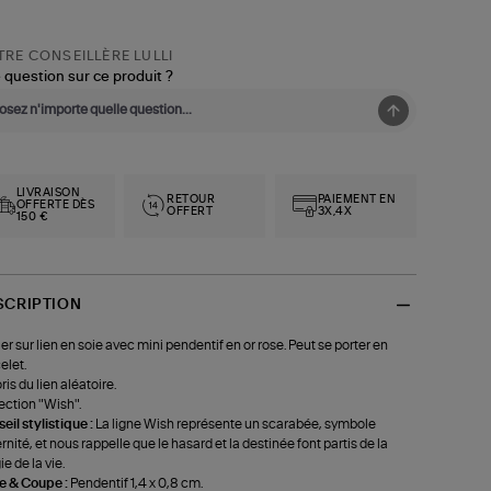
RE CONSEILLÈRE LULLI
 question sur ce produit ?
LIVRAISON
RETOUR
PAIEMENT EN
OFFERTE DÈS
OFFERT
3X,4X
150 €
SCRIPTION
ier sur lien en soie avec mini pendentif en or rose. Peut se porter en
elet.
ris du lien aléatoire.
ection "Wish".
eil stylistique :
La ligne Wish représente un scarabée, symbole
ernité, et nous rappelle que le hasard et la destinée font partis de la
e de la vie.
le & Coupe :
Pendentif 1,4 x 0,8 cm.