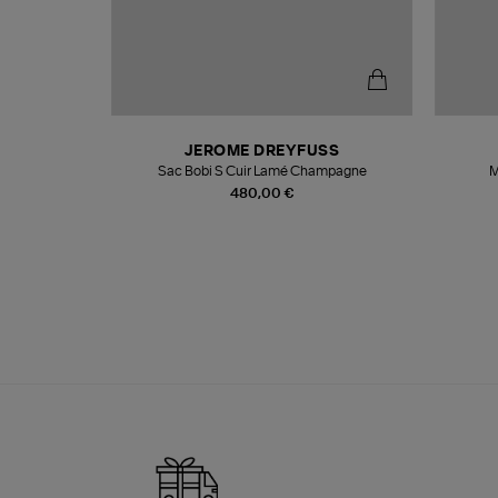
N
JEROME DREYFUSS
te
Sac Bobi S Cuir Lamé Champagne
M
480,00 €