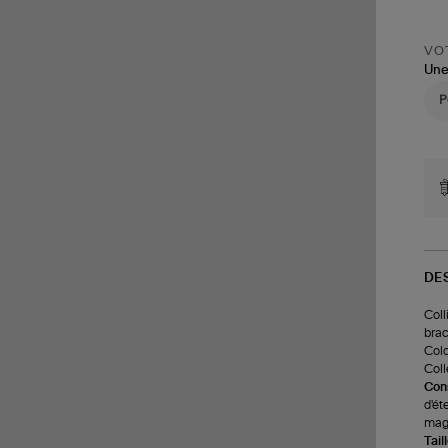
VOT
Une
DE
Coll
brac
Colo
Coll
Cons
d'ét
magi
Tail