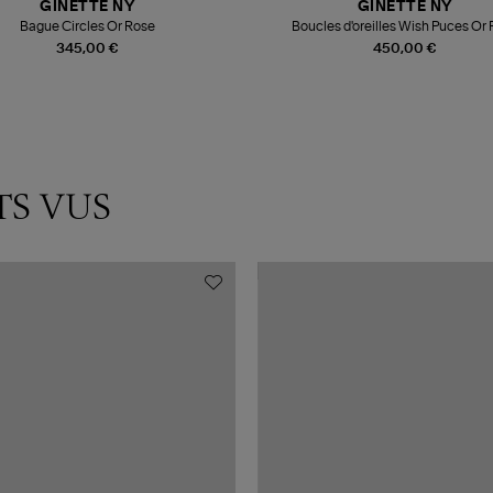
GINETTE NY
GINETTE NY
Bague Circles Or Rose
Boucles d'oreilles Wish Puces Or
345,00 €
450,00 €
TS VUS