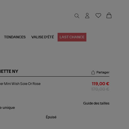
TENDANCES
VALISE D'ÉTÉ
LAST CHANCE
NETTE NY
Partager
lier
ier Mini Wish Soie Or Rose
119,00 €
i
sh
170,00 €
e
se
Guide des tailles
le
unique
Épuisé