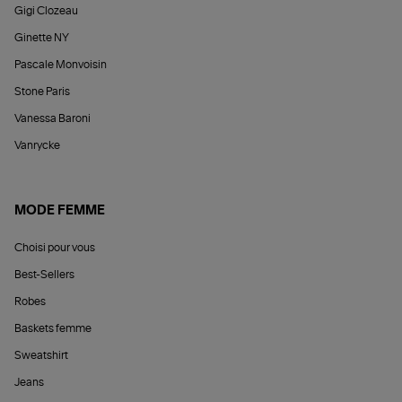
Gigi Clozeau
Ginette NY
Pascale Monvoisin
Stone Paris
Vanessa Baroni
Vanrycke
MODE FEMME
Choisi pour vous
Best-Sellers
Robes
Baskets femme
Sweatshirt
Jeans