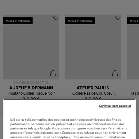
MADE IN FRANCE
MADE IN FRANCE
MADE 
NOUVELLE COLLECTION
AURELIE BIDERMANN
ATELIER PAULIN
Positano Collier Torque Noir
Collier Ras de Cou Cœur
Ras 
Attache moi Gold Filled
310,00 €
210,00 €
Continuer sans accepter
lulli-sur-la-toile.com utilise des cookies et technologies similaires à des fins de
performance, personnalisation, publicité et analyses, en collaboration avec des
partenaires tels que Google. Vous pouvez configurer vos choix via « Paramétrer »,
accepter l’ensemble des cookies (« J’accepte ») ou refuser ceux non strictement
VOS DERNIERS PRODUITS VUS
nécessaires (« Continuer sans accepter »). Pour en savoir plus sur l’utilisation de