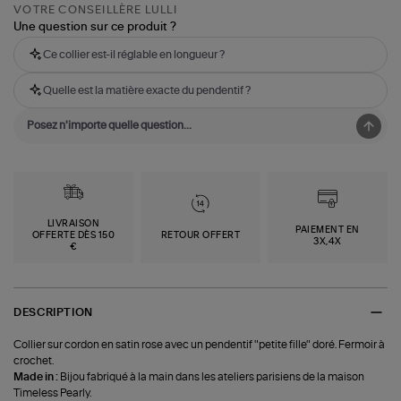
VOTRE CONSEILLÈRE LULLI
Une question sur ce produit ?
Ce collier est-il réglable en longueur ?
Quelle est la matière exacte du pendentif ?
LIVRAISON
PAIEMENT EN
OFFERTE DÈS 150
RETOUR OFFERT
3X,4X
€
DESCRIPTION
Collier sur cordon en satin rose avec un pendentif "petite fille" doré. Fermoir à
crochet.
Made in :
Bijou fabriqué à la main dans les ateliers parisiens de la maison
Timeless Pearly.