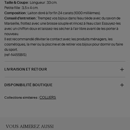
Taille & Coupe :
Longueur : 33 cm.
Petite fille : 3,5 x 4 cm.
Composition :
Laiton doré à l'or fin 24 carats (1000 millièmes).
Conseil d'entretien :
Trempez vos bijoux dans l'eau tiède avec du savon de
Marseille, frottez avec une brosse souple et rincez à l'eau clair. Essuyez-les
avec un chiffon doux et laissez-les sécher à l'air libre avant de les porter à
nouveau.
Il est recommandé d'éviter le contact avec les produits ménagers, les
cosmétiques, la mer ou la piscine et de retirer vos bijoux pour dormir ou faire
du sport.
(ref-N455BIS)
LIVRAISON ET RETOUR
DISPONIBILITÉ BOUTIQUE
COLLIERS
Collections similaires :
VOUS AIMEREZ AUSSI