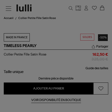
Aller au contenu principal
Accueil
Collier Petite Fille Satin Rose
SOLDES
-50%
MADE IN FRANCE
TIMELESS PEARLY
Partager
Collier
Collier Petite Fille Satin Rose
162,50 €
Petite
325,00 €
Fille
Satin
Guide des tailles
Rose
Taille
unique
Dernière pièce disponible
AJOUTER AU PANIER
VOIR DISPONIBILITÉ EN BOUTIQUE