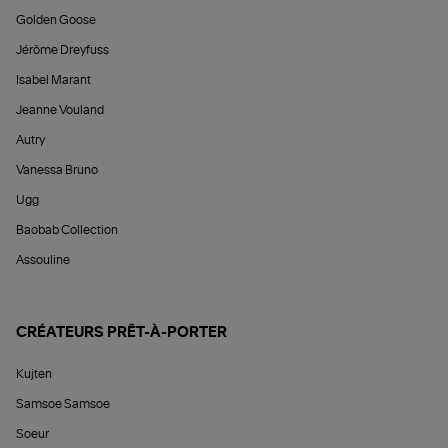
Golden Goose
Jérôme Dreyfuss
Isabel Marant
Jeanne Vouland
Autry
Vanessa Bruno
Ugg
Baobab Collection
Assouline
CRÉATEURS PRÊT-À-PORTER
Kujten
Samsoe Samsoe
Soeur