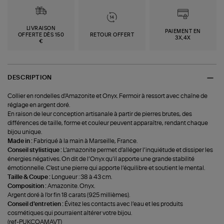
LIVRAISON
PAIEMENT EN
OFFERTE DÈS 150
RETOUR OFFERT
3X,4X
€
DESCRIPTION
Collier en rondelles d'Amazonite et Onyx. Fermoir à ressort avec chaîne de
réglage en argent doré.
En raison de leur conception artisanale à partir de pierres brutes, des
différences de taille, forme et couleur peuvent apparaître, rendant chaque
bijou unique.
Made in :
Fabriqué à la main à Marseille, France.
Conseil stylistique :
L’amazonite permet d’alléger l’inquiétude et dissiper les
énergies négatives. On dit de l’Onyx qu’il apporte une grande stabilité
émotionnelle. C'est une pierre qui apporte l’équilibre et soutient le mental.
Taille & Coupe :
Longueur : 38 à 43 cm.
Composition :
Amazonite. Onyx.
Argent doré à l'or fin 18 carats (925 millièmes).
Conseil d'entretien :
Évitez les contacts avec l’eau et les produits
cosmétiques qui pourraient altérer votre bijou.
(ref-PUKCOAMAVT)