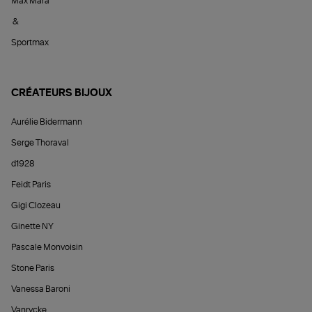
Max Mara
&
Sportmax
CRÉATEURS BIJOUX
Aurélie Bidermann
Serge Thoraval
d1928
Feidt Paris
Gigi Clozeau
Ginette NY
Pascale Monvoisin
Stone Paris
Vanessa Baroni
Vanrycke