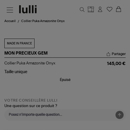
Aller au contenu principal
Accueil
Collier Puka Amazonite Onyx
MADE IN FRANCE
MON PRECIEUX GEM
Partager
Collier
Collier Puka Amazonite Onyx
145,00 €
Puka
Amazonite
Taille
unique
Onyx
Épuisé
VOTRE CONSEILLÈRE LULLI
Une question sur ce produit ?