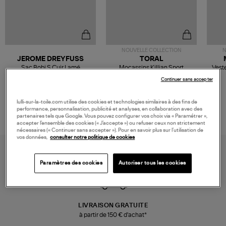
NOUVELLE COLLECTION
N
JEROME DREYFUSS
TORAL
Sac Bobi S Cuir Lamé
Mocassins Killian Sport
Veste
Champagne
Mousse
480,00 €
189,00 €
Continuer sans accepter
lulli-sur-la-toile.com utilise des cookies et technologies similaires à des fins de
performance, personnalisation, publicité et analyses, en collaboration avec des
partenaires tels que Google. Vous pouvez configurer vos choix via « Paramétrer »,
accepter l’ensemble des cookies (« J’accepte ») ou refuser ceux non strictement
nécessaires (« Continuer sans accepter »). Pour en savoir plus sur l’utilisation de
vos données,
consulter notre politique de cookies
Paramètres des cookies
Autoriser tous les cookies
LIVRAISON GRATUITE
à partir de 150 € d'achat*