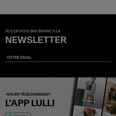
20 € EN VOUS INSCRIVANT À LA
NEWSLETTER
-10% EN TÉLÉCHARGEANT
L'APP LULLI