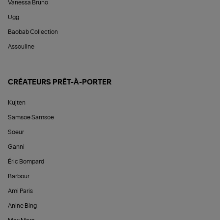
Vanessa Bruno
Ugg
Baobab Collection
Assouline
CRÉATEURS PRÊT-À-PORTER
Kujten
Samsoe Samsoe
Soeur
Ganni
Éric Bompard
Barbour
Ami Paris
Anine Bing