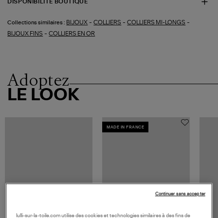
DISPONIBILITÉ BOUTIQUE
-
-
-
BIJOUX
COLLIERS
COLLIERS MI-LONGS
Collections similaires :
-
BIJOUX FINS
COLLIERS EN OR
Adoptez
LE LOOK
MADE IN FRANCE
Continuer sans accepter
lulli-sur-la-toile.com utilise des cookies et technologies similaires à des fins de