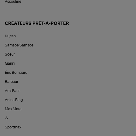
Assouline
CRÉATEURS PRÊT-À-PORTER
Kujten
Samsoe Samsoe
Soeur
Ganni
Éric Bompard
Barbour
Ami Paris
Anine Bing
Max Mara
&
Sportmax