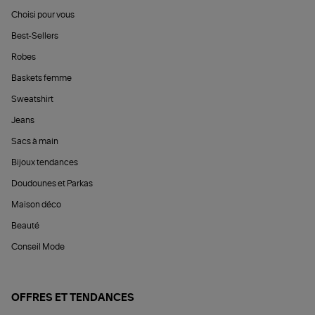
Choisi pour vous
Best-Sellers
Robes
Baskets femme
Sweatshirt
Jeans
Sacs à main
Bijoux tendances
Doudounes et Parkas
Maison déco
Beauté
Conseil Mode
OFFRES ET TENDANCES