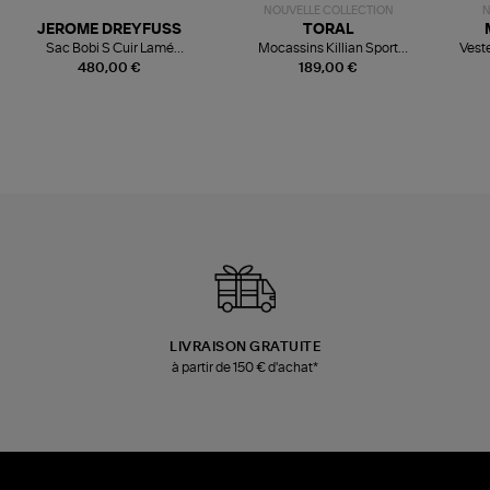
NOUVELLE COLLECTION
N
JEROME DREYFUSS
TORAL
Sac Bobi S Cuir Lamé
Mocassins Killian Sport
Veste
Champagne
Mousse
480,00 €
189,00 €
LIVRAISON GRATUITE
à partir de 150 € d'achat*