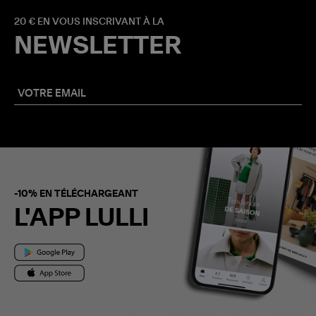
20 € EN VOUS INSCRIVANT À LA
NEWSLETTER
-10% EN TÉLÉCHARGEANT
L'APP LULLI