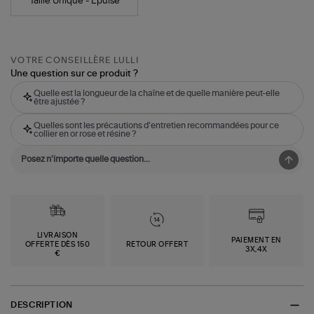
Taille Unique - Épuisé
VOTRE CONSEILLÈRE LULLI
Une question sur ce produit ?
Quelle est la longueur de la chaîne et de quelle manière peut-elle
être ajustée ?
Quelles sont les précautions d'entretien recommandées pour ce
collier en or rose et résine ?
LIVRAISON
PAIEMENT EN
OFFERTE DÈS 150
RETOUR OFFERT
3X,4X
€
DESCRIPTION