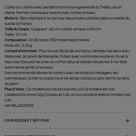
Collier sur chaîne avec pendentif en or rose agrémenté du Trèfle Lulli en
résine. Fermoir classique à ressort avec contre-anneau.
Made in :
Bijou fabriqué à la main par des artisans joailliers dans un atelier du
sud de la France.
Taille & Coupe :
Longueur : 42 cm, contre-anneau à 40 cm.
Trèfle : 0,7 cm.
Composition :
Or 18 carats (750 millièmes) et résine.
Poids d'or : 2,25 g.
Conseil d'entretien :
Pour raviver l'éclat de vos bijoux, trempez-les dans l'eau
tiède avec du savon de Marseille, frottez avec une brosse souple et rincez à
l'eau clair. Essuyez-les avec un chiffon doux et laissez-les sécher à l'air libre
avant de les porter à nouveau.
Il est recommandé d'éviter le contact avec les produits ménagers, les
cosmétiques, la mer ou la piscine et de retirez vos bijoux pour dormir ou faire
du sport.
Plus d'infos :
Ce modèle est une exclusivité Lulli.Ce modèle est une
collaboration entre Gigi Clozeau et Lulli, en exclusivité et édition limitée chez
Lulli.
(ref-B1LL002R20)
LIVRAISON ET RETOUR