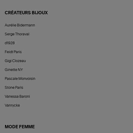
CRÉATEURS BIJOUX
Aurélie Bidermann
Serge Thoraval
d1928
Feidt Paris
Gigi Clozeau
Ginette NY
Pascale Monvoisin
Stone Paris
Vanessa Baroni
Vanrycke
MODE FEMME