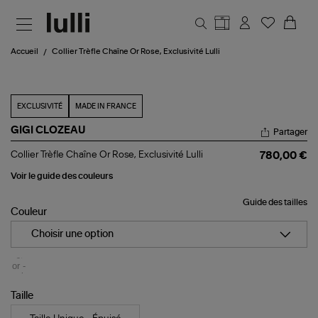
Aller au contenu principal
Accueil
Collier Trèfle Chaîne Or Rose, Exclusivité Lulli
EXCLUSIVITÉ
MADE IN FRANCE
GIGI CLOZEAU
Partager
Collier
Collier Trèfle Chaîne Or Rose, Exclusivité Lulli
780,00 €
Trèfle
Chaîne
Voir le guide des couleurs
Or
Rose,
Guide des tailles
Exclusivité
Couleur
Lulli
Choisir une option
Trèfle
or -
Épuisé
Taille