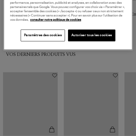
performance, personnalisation, publicité et analyses, en collaboration avec des
partenaires tels que Google. Vous pouvez configurer vos choix via « Paramétrer »,
GIGI CLOZEAU
accepter l’ensemble des cookies (« J’accepte ») ou refuser ceux non strictement
Sautoir Classique Perles
Co
nécessaires (« Continuer sans accepter »). Pour en savoir plus sur l’utilisation de
Résine Or, 120 cm
vos données,
consulter notre politique de cookies
1 060,00 €
Paramètres des cookies
Autoriser tous les cookies
VOS DERNIERS PRODUITS VUS