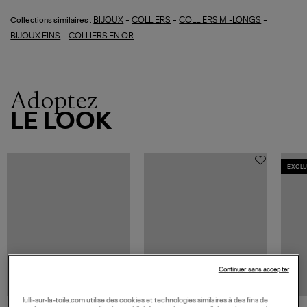
-
-
-
BIJOUX
COLLIERS
COLLIERS MI-LONGS
Collections similaires :
-
BIJOUX FINS
COLLIERS EN OR
Adoptez
LE LOOK
EXCLU
Continuer sans accepter
lulli-sur-la-toile.com utilise des cookies et technologies similaires à des fins de