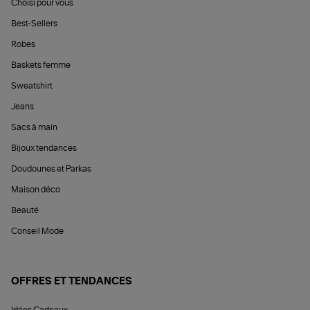
Choisi pour vous
Best-Sellers
Robes
Baskets femme
Sweatshirt
Jeans
Sacs à main
Bijoux tendances
Doudounes et Parkas
Maison déco
Beauté
Conseil Mode
OFFRES ET TENDANCES
Idées Cadeaux