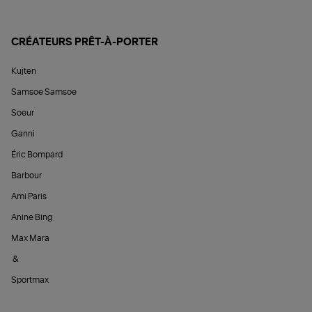
CRÉATEURS PRÊT-À-PORTER
Kujten
Samsoe Samsoe
Soeur
Ganni
Éric Bompard
Barbour
Ami Paris
Anine Bing
Max Mara
&
Sportmax