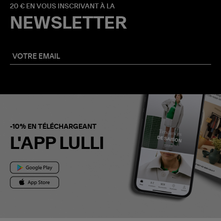
20 € EN VOUS INSCRIVANT À LA
NEWSLETTER
-10% EN TÉLÉCHARGEANT
L'APP LULLI