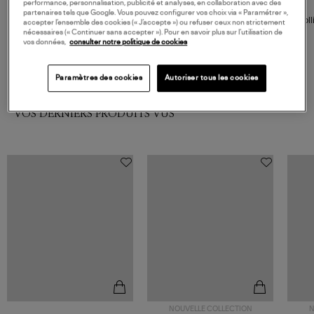
performance, personnalisation, publicité et analyses, en collaboration avec des
GIGI CLOZEAU
partenaires tels que Google. Vous pouvez configurer vos choix via « Paramétrer »,
Collier Perles Resine Or 42 cm
Coll
accepter l’ensemble des cookies (« J’accepte ») ou refuser ceux non strictement
R
nécessaires (« Continuer sans accepter »). Pour en savoir plus sur l’utilisation de
vos données,
consulter notre politique de cookies
395,00 €
Paramètres des cookies
Autoriser tous les cookies
VOS DERNIERS PRODUITS VUS
NOUVELLE COLLECTION
N