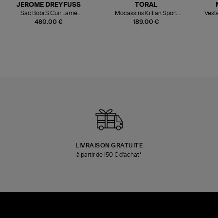
JEROME DREYFUSS
TORAL
Sac Bobi S Cuir Lamé
Mocassins Killian Sport
Veste
Champagne
Mousse
480,00 €
189,00 €
LIVRAISON GRATUITE
à partir de 150 € d'achat*