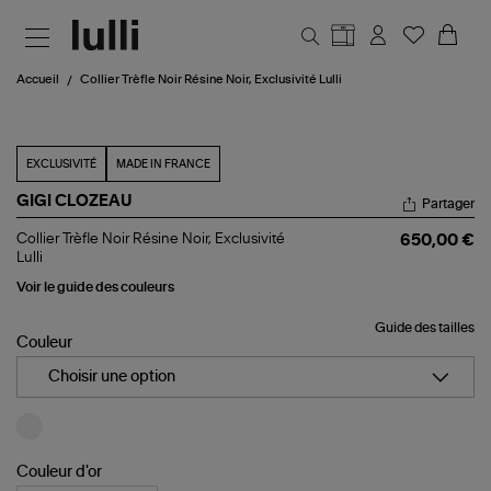
Aller au contenu principal
Accueil
Collier Trèfle Noir Résine Noir, Exclusivité Lulli
EXCLUSIVITÉ
MADE IN FRANCE
GIGI CLOZEAU
Partager
Collier
Collier Trèfle Noir Résine Noir, Exclusivité
650,00 €
Trèfle
Lulli
Noir
Résine
Voir le guide des couleurs
Noir,
Exclusivité
Guide des tailles
Lulli
Couleur
Choisir une option
Couleur d'or