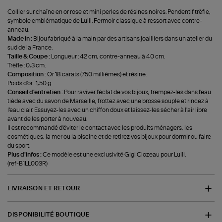
Collier sur chaîne en or rose et mini perles de résines noires. Pendentif trèfle,
symbole emblématique de Lulli. Fermoir classique à ressort avec contre-
anneau.
Made in :
Bijou fabriqué à la main par des artisans joailliers dans un atelier du
sud de la France.
Taille & Coupe :
Longueur : 42 cm, contre-anneau à 40 cm.
Trèfle : 0,3 cm.
Composition :
Or 18 carats (750 millièmes) et résine.
Poids d'or : 1,50 g.
Conseil d'entretien :
Pour raviver l'éclat de vos bijoux, trempez-les dans l'eau
tiède avec du savon de Marseille, frottez avec une brosse souple et rincez à
l'eau clair. Essuyez-les avec un chiffon doux et laissez-les sécher à l'air libre
avant de les porter à nouveau.
Il est recommandé d'éviter le contact avec les produits ménagers, les
cosmétiques, la mer ou la piscine et de retirez vos bijoux pour dormir ou faire
du sport.
Plus d'infos :
Ce modèle est une exclusivité Gigi Clozeau pour Lulli.
(ref-B1LL003R)
LIVRAISON ET RETOUR
DISPONIBILITÉ BOUTIQUE