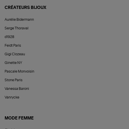
CRÉATEURS BIJOUX
Aurélie Bidermann
Serge Thoraval
d1928
Feidt Paris
Gigi Clozeau
Ginette NY
Pascale Monvoisin
Stone Paris
Vanessa Baroni
Vanrycke
MODE FEMME