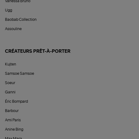
Vanessa Bruno
Ugg
Baobab Collection
Assouline
CRÉATEURS PRÊT-À-PORTER
Kujten
Samsoe Samsoe
Soeur
Ganni
Éric Bompard
Barbour
Ami Paris
Anine Bing
Max Mara