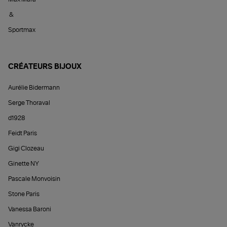
&
Sportmax
CRÉATEURS BIJOUX
Aurélie Bidermann
Serge Thoraval
d1928
Feidt Paris
Gigi Clozeau
Ginette NY
Pascale Monvoisin
Stone Paris
Vanessa Baroni
Vanrycke