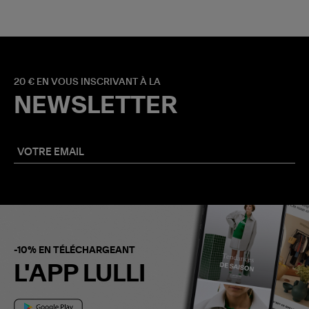
20 € EN VOUS INSCRIVANT À LA
NEWSLETTER
-10% EN TÉLÉCHARGEANT
L'APP LULLI