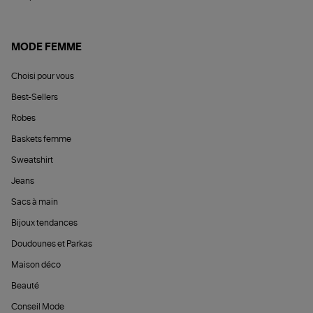
MODE FEMME
Choisi pour vous
Best-Sellers
Robes
Baskets femme
Sweatshirt
Jeans
Sacs à main
Bijoux tendances
Doudounes et Parkas
Maison déco
Beauté
Conseil Mode