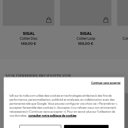
SIGAL
SIGAL
Collier Disc
Collier Loop
Col
149,00 €
169,00 €
VOS DERNIERS PRODUITS VUS
Continuer sans accepter
lulli-sur-la-toile.com utilise des cookies et technologies similaires à des fins de
performance, personnalisation, publicité et analyses, en collaboration avec des
partenaires tels que Google. Vous pouvez configurer vos choix via « Paramétrer »,
accepter l’ensemble des cookies (« J’accepte ») ou refuser ceux non strictement
nécessaires (« Continuer sans accepter »). Pour en savoir plus sur l’utilisation de
vos données,
consulter notre politique de cookies