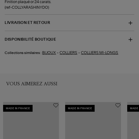
Finition plaqué or 24 carats.
(ref-COLLYARASHINYDO)
LIVRAISON ET RETOUR
DISPONIBILITÉ BOUTIQUE
-
-
BIJOUX
COLLIERS
COLLIERS MI-LONGS
Collections similaires :
VOUS AIMEREZ AUSSI
MADE IN FRANCE
MADE IN FRANCE
MADE 