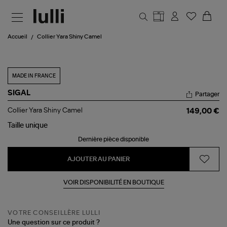
Aller au contenu principal
Accueil
Collier Yara Shiny Camel
MADE IN FRANCE
SIGAL
Partager
Collier
Collier Yara Shiny Camel
149,00 €
Yara
Shiny
Taille
unique
Camel
Dernière pièce disponible
AJOUTER AU PANIER
VOIR DISPONIBILITÉ EN BOUTIQUE
VOTRE CONSEILLÈRE LULLI
Une question sur ce produit ?