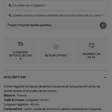
Ce collier est-il réglable ?
Quelles sont les matières utilisées dans la fabrication de ce collier ?
LIVRAISON
PAIEMENT EN
OFFERTE DÈS 150
RETOUR OFFERT
3X,4X
€
DESCRIPTION
Collier réglable composé de perles tubulaires en turquoise africaine, de
perles dorées et d’oxydes de zirconium.
Made in :
France.
Taille & Coupe :
Longueur : 41 cm.
Longueur réglable : 46 cm.
Composition :
Laiton, oxyde de zirconium, perles tubulaires en turquoise