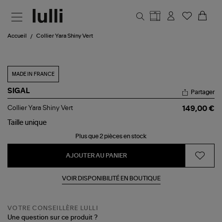
Aller au contenu principal
Accueil
Collier Yara Shiny Vert
MADE IN FRANCE
SIGAL
Partager
Collier
Collier Yara Shiny Vert
149,00 €
Yara
Shiny
Taille
unique
Vert
Plus que 2 pièces en stock
AJOUTER AU PANIER
VOIR DISPONIBILITÉ EN BOUTIQUE
VOTRE CONSEILLÈRE LULLI
Une question sur ce produit ?