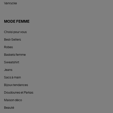
Vanrycke
MODE FEMME
Choisi pour vous
Best-Sellers
Robes
Baskets femme
Sweatshirt
Jeans
Sacs à main
Bijoux tendances
Doudounes et Parkas
Maison déco
Beauté