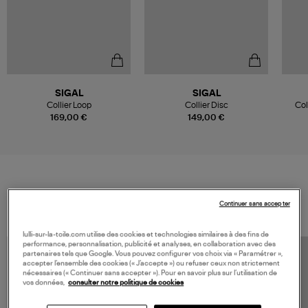
SIGAL
SIGAL
Collier Loop
Collier Disc
Col
169,00 €
149,00 €
VOS DERNIERS PRODUITS VUS
Continuer sans accepter
lulli-sur-la-toile.com utilise des cookies et technologies similaires à des fins de
performance, personnalisation, publicité et analyses, en collaboration avec des
partenaires tels que Google. Vous pouvez configurer vos choix via « Paramétrer »,
accepter l’ensemble des cookies (« J’accepte ») ou refuser ceux non strictement
nécessaires (« Continuer sans accepter »). Pour en savoir plus sur l’utilisation de
vos données,
consulter notre politique de cookies