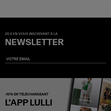
20 € EN VOUS INSCRIVANT À LA
NEWSLETTER
-10% EN TÉLÉCHARGEANT
L'APP LULLI