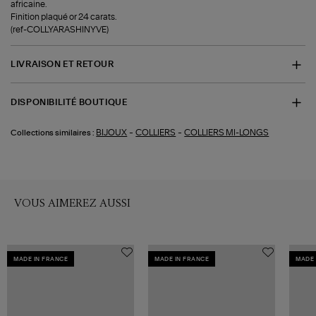
africaine.
Finition plaqué or 24 carats.
(ref-COLLYARASHINYVE)
LIVRAISON ET RETOUR
DISPONIBILITÉ BOUTIQUE
-
-
BIJOUX
COLLIERS
COLLIERS MI-LONGS
Collections similaires :
VOUS AIMEREZ AUSSI
MADE IN FRANCE
MADE IN FRANCE
MADE 