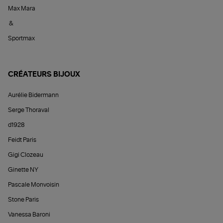
Max Mara
&
Sportmax
CRÉATEURS BIJOUX
Aurélie Bidermann
Serge Thoraval
d1928
Feidt Paris
Gigi Clozeau
Ginette NY
Pascale Monvoisin
Stone Paris
Vanessa Baroni