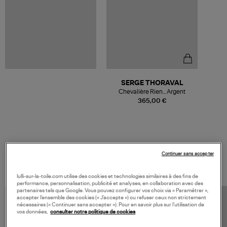
SERGE THORAVAL
Chevalière Rien... Argent
365,00 €
VOS DERNIERS PRODUITS VUS
Continuer sans accepter
lulli-sur-la-toile.com utilise des cookies et technologies similaires à des fins de
performance, personnalisation, publicité et analyses, en collaboration avec des
partenaires tels que Google. Vous pouvez configurer vos choix via « Paramétrer »,
accepter l’ensemble des cookies (« J’accepte ») ou refuser ceux non strictement
nécessaires (« Continuer sans accepter »). Pour en savoir plus sur l’utilisation de
vos données,
consulter notre politique de cookies