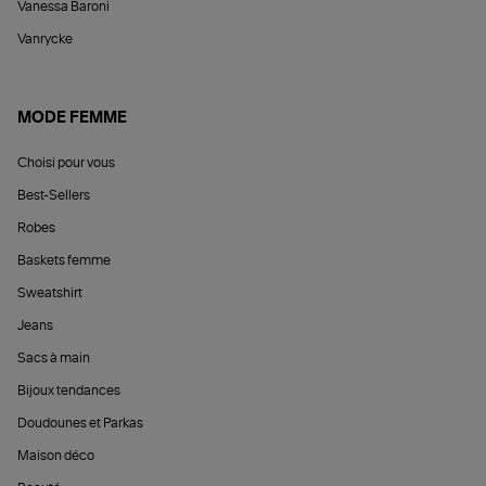
Vanessa Baroni
Vanrycke
MODE FEMME
Choisi pour vous
Best-Sellers
Robes
Baskets femme
Sweatshirt
Jeans
Sacs à main
Bijoux tendances
Doudounes et Parkas
Maison déco