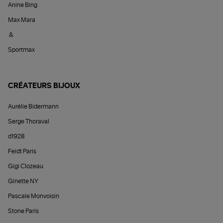
Anine Bing
Max Mara
&
Sportmax
CRÉATEURS BIJOUX
Aurélie Bidermann
Serge Thoraval
d1928
Feidt Paris
Gigi Clozeau
Ginette NY
Pascale Monvoisin
Stone Paris