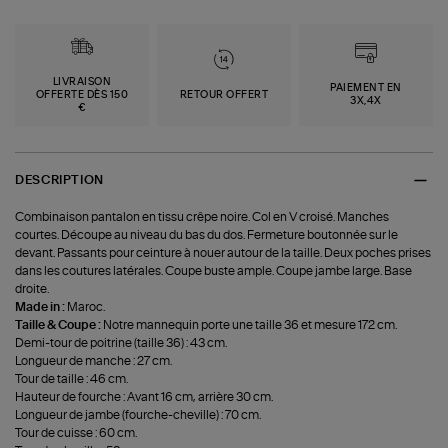
LIVRAISON
PAIEMENT EN
OFFERTE DÈS 150
RETOUR OFFERT
3X,4X
€
DESCRIPTION
Combinaison pantalon en tissu crêpe noire. Col en V croisé. Manches
courtes. Découpe au niveau du bas du dos. Fermeture boutonnée sur le
devant. Passants pour ceinture à nouer autour de la taille. Deux poches prises
dans les coutures latérales. Coupe buste ample. Coupe jambe large. Base
droite.
Made in :
Maroc.
Taille & Coupe :
Notre mannequin porte une taille 36 et mesure 172 cm.
Demi-tour de poitrine (taille 36) : 43 cm.
Longueur de manche : 27 cm.
Tour de taille : 46 cm.
Hauteur de fourche : Avant 16 cm, arrière 30 cm.
Longueur de jambe (fourche-cheville) : 70 cm.
Tour de cuisse : 60 cm.