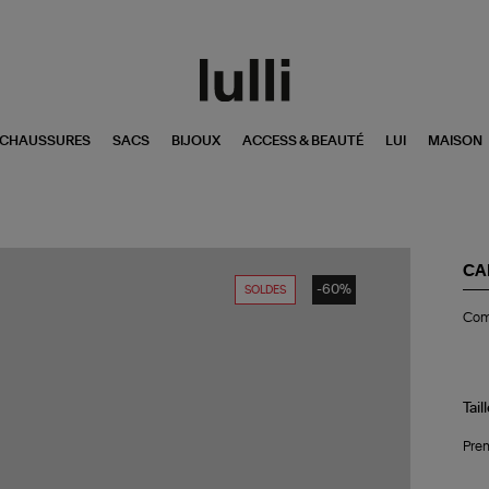
CHAUSSURES
SACS
BIJOUX
ACCESS & BEAUTÉ
LUI
MAISON
CA
-60%
SOLDES
Co
Comb
Kir
Ar
Tail
Pren