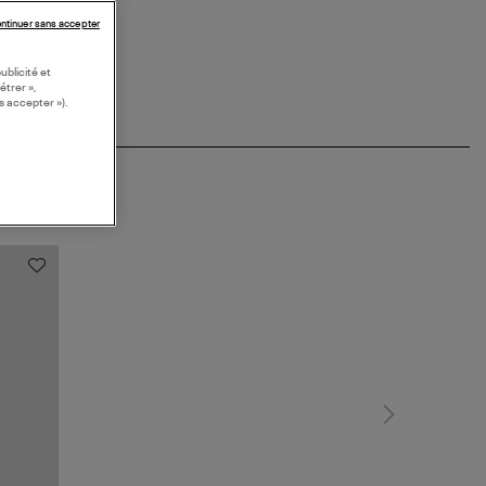
ntinuer sans accepter
ublicité et
étrer »,
s accepter »).