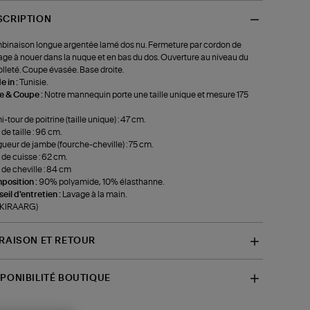
SCRIPTION
inaison longue argentée lamé dos nu. Fermeture par cordon de
age à nouer dans la nuque et en bas du dos. Ouverture au niveau du
lleté. Coupe évasée. Base droite.
 in :
Tunisie.
le & Coupe :
Notre mannequin porte une taille unique et mesure 175
-tour de poitrine (taille unique) : 47 cm.
 de taille : 96 cm.
ueur de jambe (fourche-cheville) : 75 cm.
 de cuisse : 62 cm.
 de cheville : 84 cm
position :
90% polyamide, 10% élasthanne.
eil d'entretien :
Lavage à la main.
-KIRAARG)
VRAISON ET RETOUR
SPONIBILITÉ BOUTIQUE