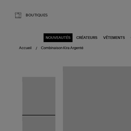
Aller au contenu principal
BOUTIQUES
NOUVEAUTÉS
CRÉATEURS
VÊTEMENTS
Accueil
Combinaison Kira Argenté