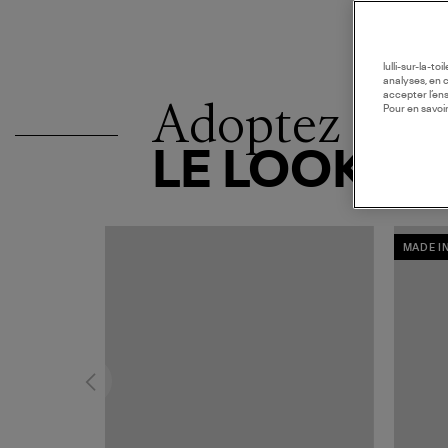
lulli-sur-la-t
analyses, en 
accepter l’en
Adoptez
Pour en savoir
LE LOOK
MADE I