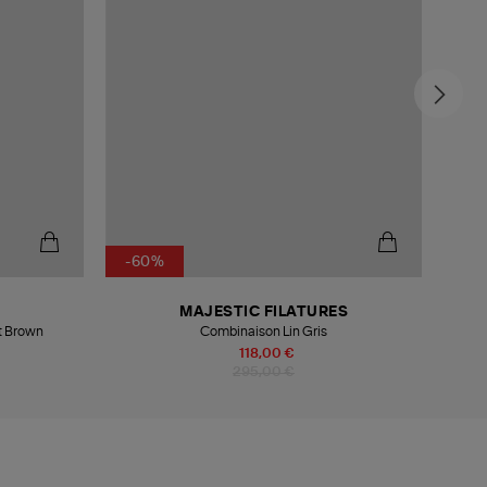
-60%
-6
MAJESTIC FILATURES
t Brown
Combinaison Lin Gris
118,00 €
295,00 €