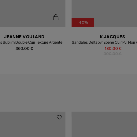
-40%
JEANNE VOULAND
K.JACQUES
s Sublim Double Cuir Texturé Argenté
Sandales Deltapyr Ebene Cuir Pul Noir
Argenté
360,00 €
180,00 €
300,00 €