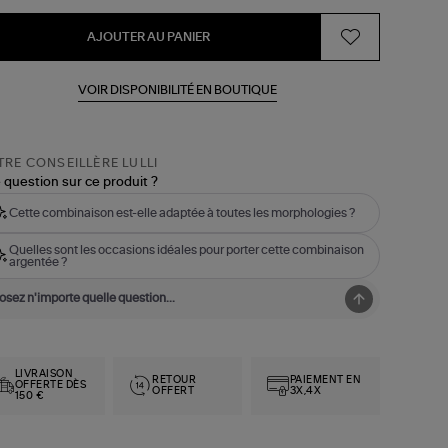
AJOUTER AU PANIER
VOIR DISPONIBILITÉ EN BOUTIQUE
RE CONSEILLÈRE LULLI
 question sur ce produit ?
Cette combinaison est-elle adaptée à toutes les morphologies ?
Quelles sont les occasions idéales pour porter cette combinaison
argentée ?
LIVRAISON
RETOUR
PAIEMENT EN
OFFERTE DÈS
OFFERT
3X,4X
150 €