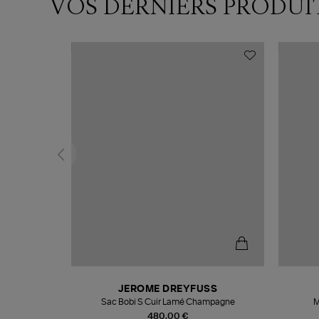
VOS DERNIERS PRODUI
N
JEROME DREYFUSS
te
Sac Bobi S Cuir Lamé Champagne
M
480,00 €