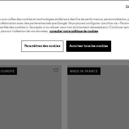
Co
oile.com utilise des cookies et technologies similaires à des fins de performance, personnalisation, p
collaboration avec des partenaires tels que Google. Vous pouvez configurer vos choix via « Param
semble des cookies (« J’accepte ») ou refuser ceux non strictement nécessaires (« Continuer san
 plus sur l’utilisation de vos données,
consulter notre politique de cookies
Paramètres des cookies
Autoriser tous les cookies
N EUROPE
MADE IN FRANCE