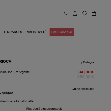
TENDANCES
VALISE D'ÉTÉ
LAST CHANCE
RIOCA
Partager
mbinaison
inaison Kira Argenté
140,00 €
a
genté
350,00 €
Guide des tailles
le
unique
dre votre taille habituelle.
Plus que 2 pièces en stock