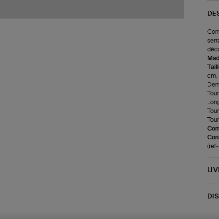
DE
Comb
serr
déco
Made
Tail
cm.
Demi
Tour
Long
Tour
Tour
Com
Cons
(ref
LI
DI