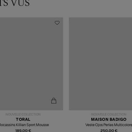
TS VUS
NOUVELLE COLLECTION
NOUVELLE COLLECTION
TORAL
MAISON BADIGO
ocassins Killian Sport Mousse
Veste Ojos Perlas Multicolor
189,00 €
250,00 €