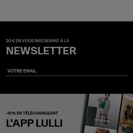
20 € EN VOUS INSCRIVANT À LA
NEWSLETTER
-10% EN TÉLÉCHARGEANT
L'APP LULLI