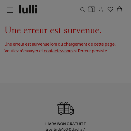
Aller au contenu principal
Une erreur est survenue.
Une erreur est survenue lors du chargement de cette page.
Veuillez réessayer et
contactez-nous
si l’erreur persiste.
LIVRAISON GRATUITE
à partir de 150 € d'achat*