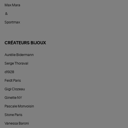
Max Mara
&
Sportmax
CRÉATEURS BIJOUX
Aurélie Bidermann
Serge Thoraval
d1928
Feidt Paris
Gigi Clozeau
Ginette NY
Pascale Monvoisin
Stone Paris
Vanessa Baroni