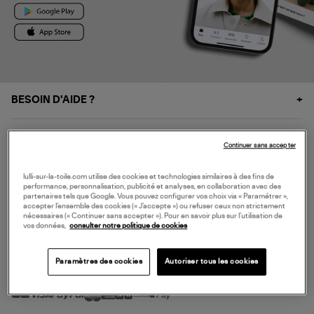
BESOIN D'AIDE ?
À PROPOS
Continuer sans accepter
NOS SERVICES
lulli-sur-la-toile.com utilise des cookies et technologies similaires à des fins de
performance, personnalisation, publicité et analyses, en collaboration avec des
partenaires tels que Google. Vous pouvez configurer vos choix via « Paramétrer »,
accepter l’ensemble des cookies (« J’accepte ») ou refuser ceux non strictement
SERVICE CLIENT
nécessaires (« Continuer sans accepter »). Pour en savoir plus sur l’utilisation de
vos données,
consulter notre politique de cookies
Paramètres des cookies
Autoriser tous les cookies
MODE DE PAIEMENT