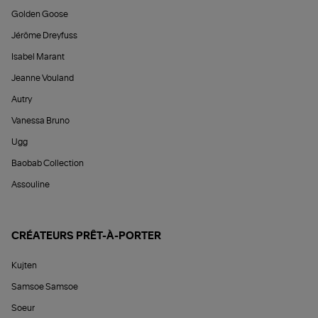
Golden Goose
Jérôme Dreyfuss
Isabel Marant
Jeanne Vouland
Autry
Vanessa Bruno
Ugg
Baobab Collection
Assouline
CRÉATEURS PRÊT-À-PORTER
Kujten
Samsoe Samsoe
Soeur