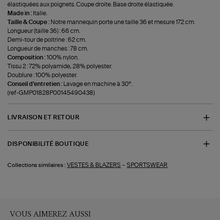
élastiquées aux poignets. Coupe droite. Base droite élastiquée.
Made in :
Italie.
Taille & Coupe :
Notre mannequin porte une taille 36 et mesure 172 cm.
Longueur (taille 36) : 66 cm.
Demi-tour de poitrine : 62 cm.
Longueur de manches : 78 cm.
Composition :
100% nylon.
Tissu 2 : 72% polyamide, 28% polyester.
Doublure : 100% polyester.
Conseil d'entretien :
Lavage en machine à 30°.
(ref-GMP01828P00145490438)
LIVRAISON ET RETOUR
DISPONIBILITÉ BOUTIQUE
-
VESTES & BLAZERS
SPORTSWEAR
Collections similaires :
VOUS AIMEREZ AUSSI