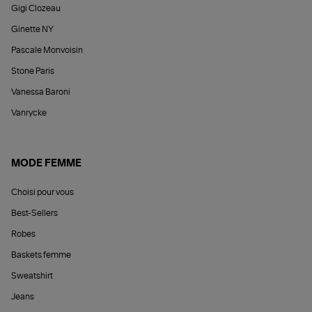
Gigi Clozeau
Ginette NY
Pascale Monvoisin
Stone Paris
Vanessa Baroni
Vanrycke
MODE FEMME
Choisi pour vous
Best-Sellers
Robes
Baskets femme
Sweatshirt
Jeans