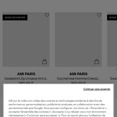
MADE IN EUROPE
MADE 
N
AMI PARIS
AMI PARIS
Sweatshirt Zip Unisexe Ami de
Surchemise Homme Oversize
Swea
Cœur Noir
Ami de Cœur Bleu Used
380,00 €
350,00 €
Continuer sans accepter
lulli-sur-la-toile.com utilise des cookies et technologies similaires à des fins de
performance, personnalisation, publicité et analyses, en collaboration avec des
partenaires tels que Google. Vous pouvez configurer vos choix via « Paramétrer »,
accepter l’ensemble des cookies (« J’accepte ») ou refuser ceux non strictement
VOS DERNIERS PRODUITS VUS
nécessaires (« Continuer sans accepter »). Pour en savoir plus sur l’utilisation de