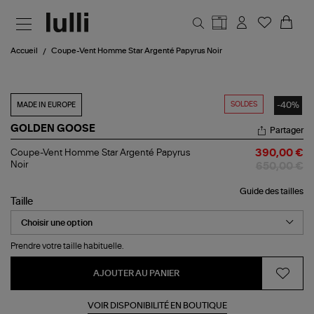
Aller au contenu principal
Accueil
Coupe-Vent Homme Star Argenté Papyrus Noir
SOLDES
-40%
MADE IN EUROPE
GOLDEN GOOSE
Partager
Coupe-
Coupe-Vent Homme Star Argenté Papyrus
390,00 €
Vent
Noir
650,00 €
Homme
Star
Guide des tailles
Argenté
Taille
Papyrus
Noir
Prendre votre taille habituelle.
AJOUTER AU PANIER
VOIR DISPONIBILITÉ EN BOUTIQUE