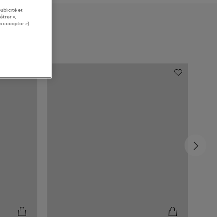
ublicité et
étrer »,
s accepter »).