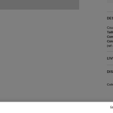
DE
Cous
Tail
Com
Cons
(re
LI
DI
Coll
Co