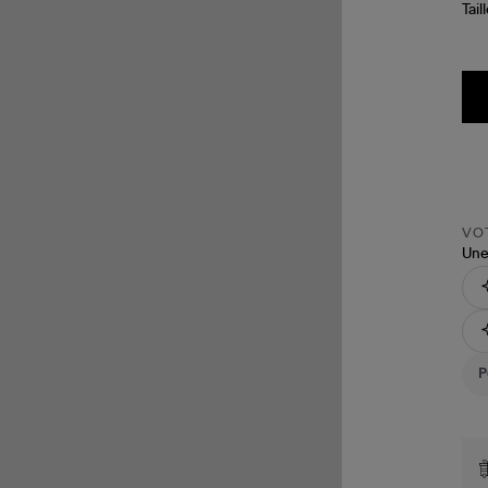
Tail
VOT
Une