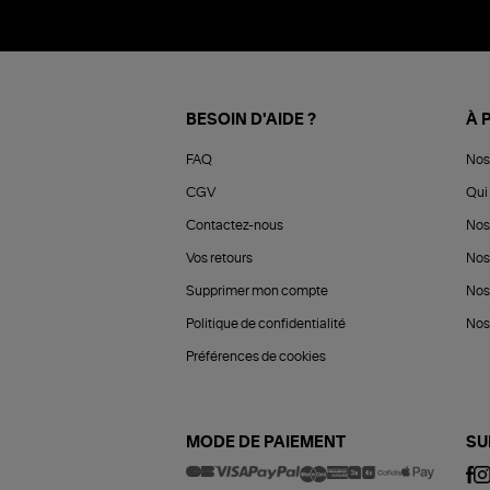
BESOIN D'AIDE ?
À 
FAQ
Nos
CGV
Qui 
Contactez-nous
Nos
Vos retours
Nos
Supprimer mon compte
Nos
Politique de confidentialité
Nos 
Préférences de cookies
MODE DE PAIEMENT
SU