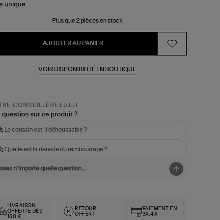
le
unique
Plus que 2 pièces en stock
AJOUTER AU PANIER
VOIR DISPONIBILITÉ EN BOUTIQUE
RE CONSEILLÈRE LULLI
 question sur ce produit ?
Le coussin est-il déhoussable ?
Quelle est la densité du rembourrage ?
LIVRAISON
RETOUR
PAIEMENT EN
OFFERTE DÈS
OFFERT
3X,4X
150 €