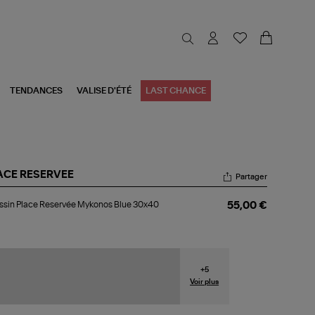
TENDANCES
VALISE D'ÉTÉ
LAST CHANCE
ACE RESERVEE
Partager
ussin
sin Place Reservée Mykonos Blue 30x40
55,00 €
ce
servée
konos
e
x40
+
5
Voir plus