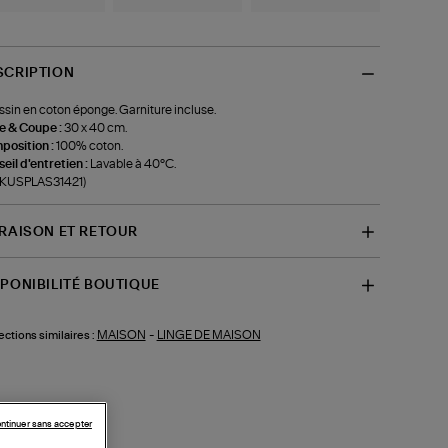
SCRIPTION
sin en coton éponge. Garniture incluse.
le & Coupe :
30 x 40 cm.
position :
100% coton.
eil d'entretien :
Lavable à 40°C.
f-KUSPLAS31421)
VRAISON ET RETOUR
SPONIBILITÉ BOUTIQUE
MAISON
-
LINGE DE MAISON
ections similaires :
ntinuer sans accepter