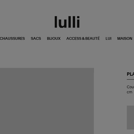
CHAUSSURES
SACS
BIJOUX
ACCESS & BEAUTÉ
LUI
MAISON
PL
Co
Cous
Pla
cm
Re
My
Blu
30
cm