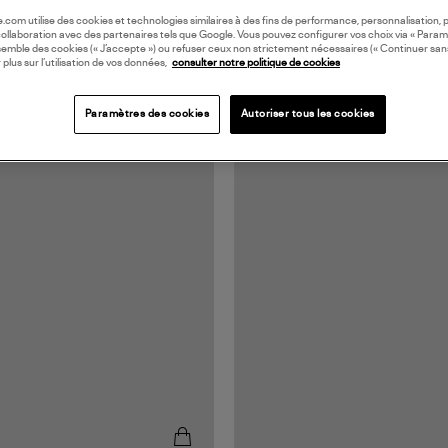
oile.com utilise des cookies et technologies similaires à des fins de performance, personnalisation, p
collaboration avec des partenaires tels que Google. Vous pouvez configurer vos choix via « Param
semble des cookies (« J’accepte ») ou refuser ceux non strictement nécessaires (« Continuer san
 plus sur l’utilisation de vos données,
consulter notre politique de cookies
Paramètres des cookies
Autoriser tous les cookies