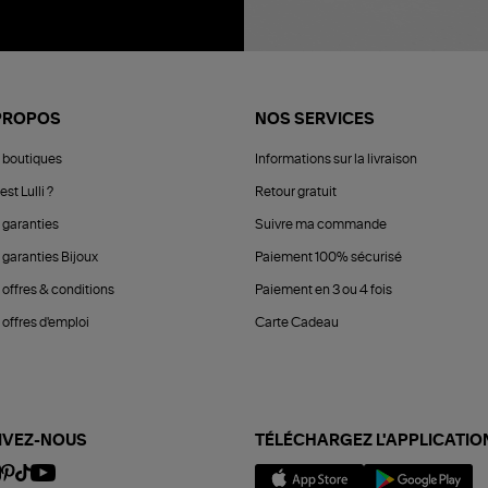
PROPOS
NOS SERVICES
 boutiques
Informations sur la livraison
est Lulli ?
Retour gratuit
 garanties
Suivre ma commande
 garanties Bijoux
Paiement 100% sécurisé
 offres & conditions
Paiement en 3 ou 4 fois
offres d'emploi
Carte Cadeau
IVEZ-NOUS
TÉLÉCHARGEZ L'APPLICATIO