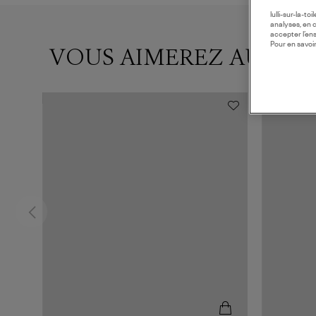
lulli-sur-la-t
analyses, en 
accepter l’en
Pour en savoir
VOUS AIMEREZ AUSSI