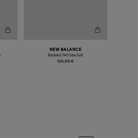
NEW BALANCE
e
Baskets 740 Sea Salt
Veste
120,00 €