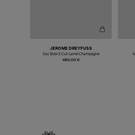
N
JEROME DREYFUSS
te
Sac Bobi S Cuir Lamé Champagne
M
480,00 €