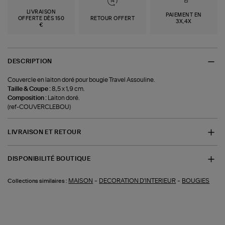
LIVRAISON
PAIEMENT EN
OFFERTE DÈS 150
RETOUR OFFERT
3X,4X
€
DESCRIPTION
Couvercle en laiton doré pour bougie Travel Assouline.
Taille & Coupe :
8,5 x 1,9 cm.
Composition :
Laiton doré.
(ref-COUVERCLEBOU)
LIVRAISON ET RETOUR
DISPONIBILITÉ BOUTIQUE
-
-
MAISON
DECORATION D'INTERIEUR
BOUGIES
Collections similaires :