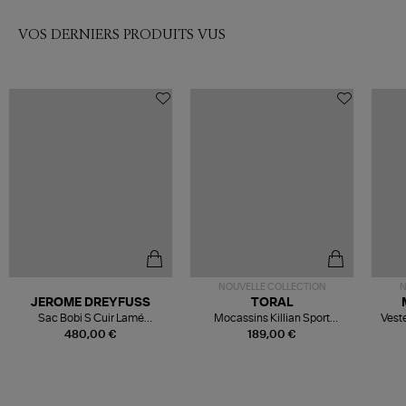
VOS DERNIERS PRODUITS VUS
NOUVELLE COLLECTION
N
JEROME DREYFUSS
TORAL
Sac Bobi S Cuir Lamé
Mocassins Killian Sport
Veste
Champagne
Mousse
480,00 €
189,00 €