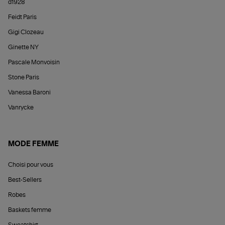
d1928
Feidt Paris
Gigi Clozeau
Ginette NY
Pascale Monvoisin
Stone Paris
Vanessa Baroni
Vanrycke
MODE FEMME
Choisi pour vous
Best-Sellers
Robes
Baskets femme