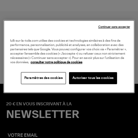
Continuer sans accepter
lulli-sur-la-toile.com utilise des cookies et technologies similaires à des fins de
performance, personnalisation, publicité et analyses, en collaboration avec des
partenaires tels que Google. Vous pouvez configurer vos choix via « Paramétrer »,
accepter l’ensemble des cookies (« J’accepte ») ou refuser ceux non strictement
LIVRAISON GRATUITE
nécessaires (« Continuer sans accepter »). Pour en savoir plus sur l’utilisation de
à partir de 150 € d'achat*
vos données,
consulter notre politique de cookies
Paramètres des cookies
Autoriser tous les cookies
20 € EN VOUS INSCRIVANT À LA
NEWSLETTER