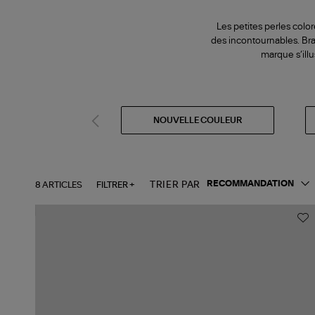
Les petites perles colo
des incontournables. Brac
marque s’illu
NOUVELLE COULEUR
8 ARTICLES
FILTRER +
TRIER PAR