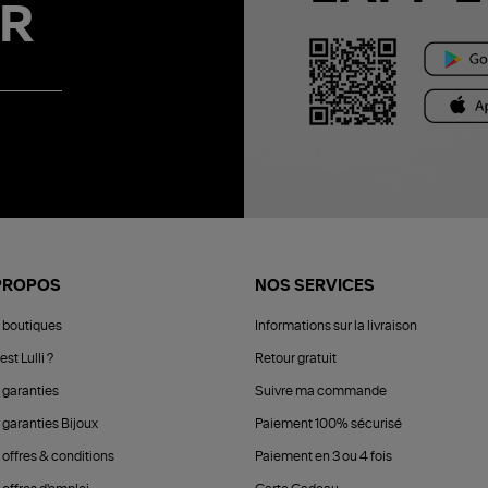
R
PROPOS
NOS SERVICES
 boutiques
Informations sur la livraison
est Lulli ?
Retour gratuit
 garanties
Suivre ma commande
 garanties Bijoux
Paiement 100% sécurisé
 offres & conditions
Paiement en 3 ou 4 fois