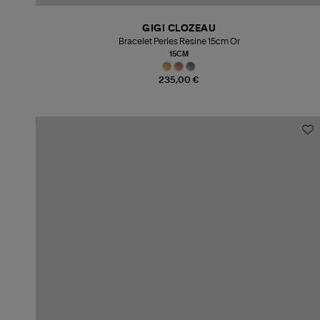
GIGI CLOZEAU
Bracelet Perles Resine 15cm Or
15CM
235,00 €