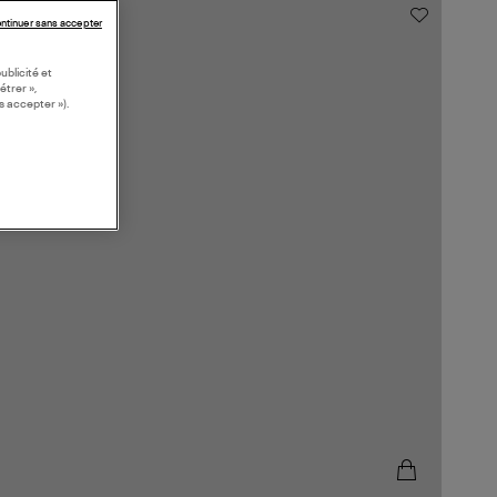
ntinuer sans accepter
ublicité et
étrer »,
s accepter »).