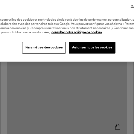
Co
oile.com utilise des cookies et technologies similaires à des fins de performance, personnalisation, p
collaboration avec des partenaires tels que Google. Vous pouvez configurer vos choix via « Param
semble des cookies (« J’accepte ») ou refuser ceux non strictement nécessaires (« Continuer san
 plus sur l’utilisation de vos données,
consulter notre politique de cookies
Paramètres des cookies
Autoriser tous les cookies