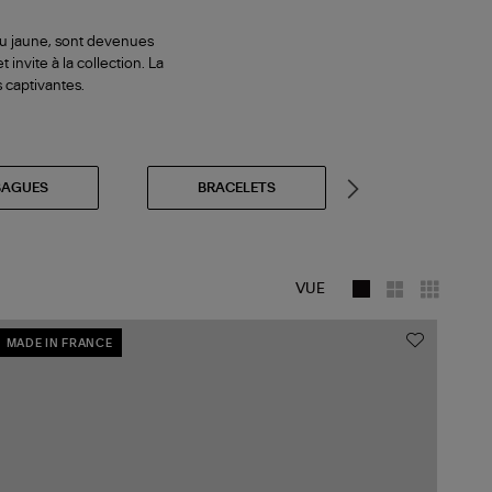
 ou jaune, sont devenues
invite à la collection. La
s captivantes.
BAGUES
BRACELETS
BOUCLES
VUE
MADE IN FRANCE