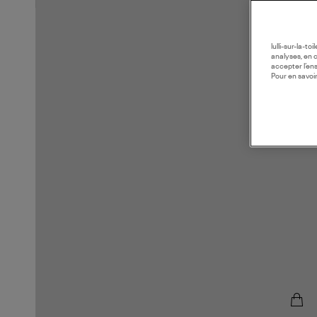
lulli-sur-la-t
analyses, en 
accepter l’en
Pour en savoir