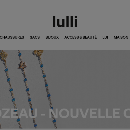
CHAUSSURES
SACS
BIJOUX
ACCESS & BEAUTÉ
LUI
MAISON
OZEAU - NOUVELLE