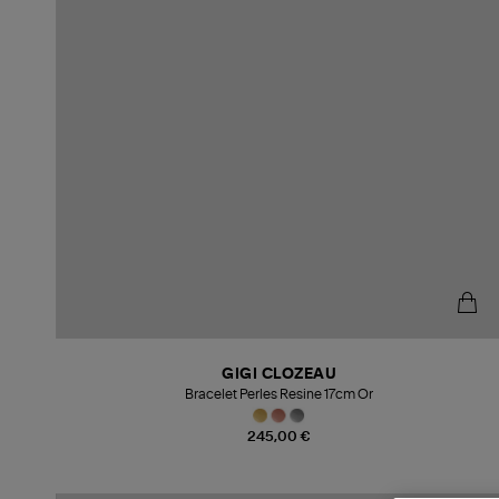
GIGI CLOZEAU
Bracelet Perles Resine 17cm Or
245,00 €