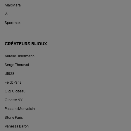
Max Mara
&
Sportmax
CRÉATEURS BIJOUX
Aurélie Bidermann
Serge Thoraval
d1928
Feidt Paris
Gigi Clozeau
Ginette NY
Pascale Monvoisin
Stone Paris
Vanessa Baroni