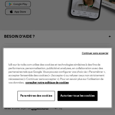
BESOIN D'AIDE ?
À PROPOS
Continuer sans accepter
NOS SERVICES
lulli-sur-la-toile.com utilise des cookies et technologies similaires à des fins de
performance, personnalisation, publicité et analyses, en collaboration avec des
partenaires tels que Google. Vous pouvez configurer vos choix via « Paramétrer »,
accepter l’ensemble des cookies (« J’accepte ») ou refuser ceux non strictement
SERVICE CLIENT
nécessaires (« Continuer sans accepter »). Pour en savoir plus sur l’utilisation de
vos données,
consulter notre politique de cookies
Paramètres des cookies
Autoriser tous les cookies
MODE DE PAIEMENT