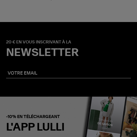
20 € EN VOUS INSCRIVANT À LA
NEWSLETTER
-10% EN TÉLÉCHARGEANT
L'APP LULLI