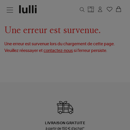
Aller au contenu principal
Une erreur est survenue.
Une erreur est survenue lors du chargement de cette page.
Veuillez réessayer et
contactez-nous
si l’erreur persiste.
LIVRAISON GRATUITE
à partir de 150 € d'achat*