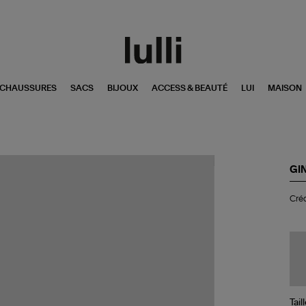
CHAUSSURES
SACS
BIJOUX
ACCESS & BEAUTÉ
LUI
MAISON
GI
Cré
Créo
Be
mi
Min
Di
Or
Ro
Tail