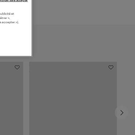
ntinuer sans accepter
ublicité et
étrer »,
s accepter »).