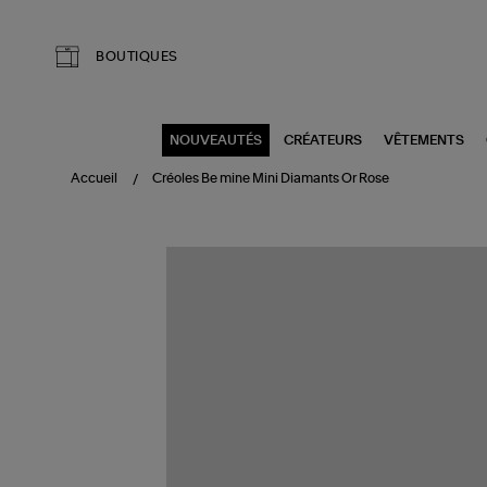
Aller au contenu principal
BOUTIQUES
NOUVEAUTÉS
CRÉATEURS
VÊTEMENTS
Accueil
Créoles Be mine Mini Diamants Or Rose