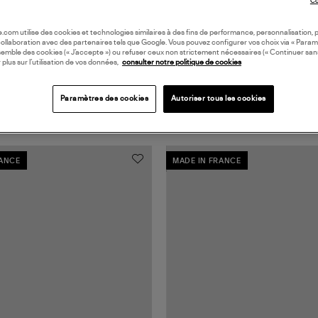
Co
oile.com utilise des cookies et technologies similaires à des fins de performance, personnalisation, p
collaboration avec des partenaires tels que Google. Vous pouvez configurer vos choix via « Param
semble des cookies (« J’accepte ») ou refuser ceux non strictement nécessaires (« Continuer san
 plus sur l’utilisation de vos données,
consulter notre politique de cookies
Paramètres des cookies
Autoriser tous les cookies
RANCE
MADE IN FRANCE