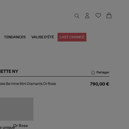
TENDANCES
VALISE D'ÉTÉ
LAST CHANCE
NETTE NY
Partager
oles
les Be mine Mini Diamants Or Rose
790,00 €
ne
i
amants
se
le
unique