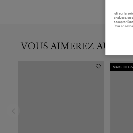
lulli-sur-la-t
analyses, en 
accepter l’en
Pour en savoir
VOUS AIMEREZ AUSSI
MADE IN F