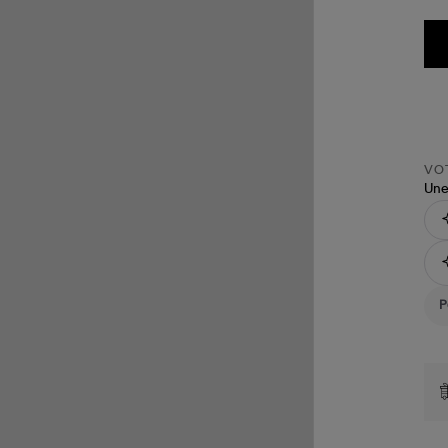
VOT
Une