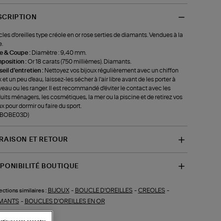
SCRIPTION
les d'oreilles type créole en or rose serties de diamants. Vendues à la
e.
le & Coupe :
Diamètre : 9,40 mm.
position :
Or 18 carats (750 millièmes). Diamants.
eil d'entretien :
Nettoyez vos bijoux régulièrement avec un chiffon
 et un peu d'eau, laissez-les sécher à l'air libre avant de les porter à
eau ou les ranger. Il est recommandé d'éviter le contact avec les
uits ménagers, les cosmétiques, la mer ou la piscine et de retirez vos
ux pour dormir ou faire du sport.
f-BOBE03D)
VRAISON ET RETOUR
SPONIBILITÉ BOUTIQUE
BIJOUX
-
BOUCLE D'OREILLES
-
CREOLES
-
ections similaires :
MANTS
-
BOUCLES D'OREILLES EN OR