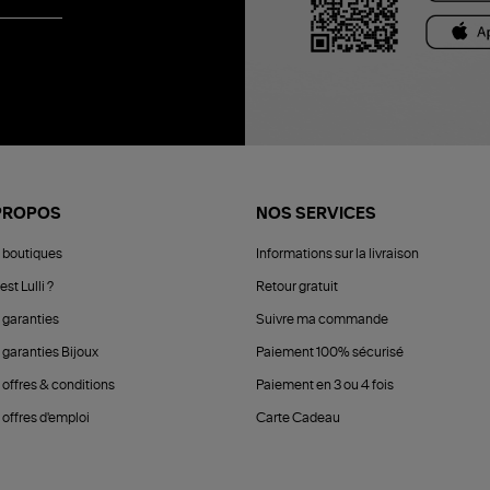
PROPOS
NOS SERVICES
 boutiques
Informations sur la livraison
est Lulli ?
Retour gratuit
 garanties
Suivre ma commande
 garanties Bijoux
Paiement 100% sécurisé
 offres & conditions
Paiement en 3 ou 4 fois
offres d'emploi
Carte Cadeau