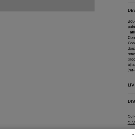
DE
Bouc
pair
Tail
Com
Cons
doux
nouv
prod
bijo
(re
LI
DI
Coll
DIA