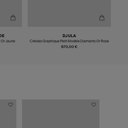
DE
DJULA
t Or Jaune
Créoles Graphique Petit Modèle Diamants Or Rose
C
870,00 €