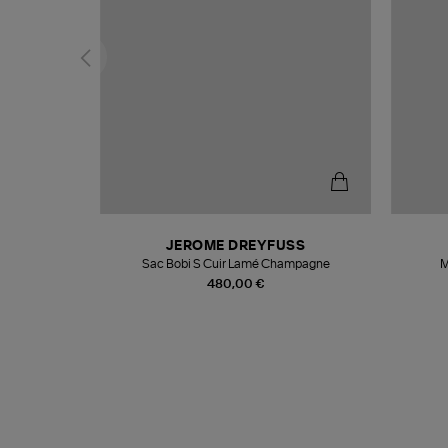
N
JEROME DREYFUSS
te
Sac Bobi S Cuir Lamé Champagne
M
480,00 €