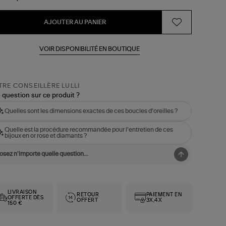
AJOUTER AU PANIER
VOIR DISPONIBILITÉ EN BOUTIQUE
RE CONSEILLÈRE LULLI
 question sur ce produit ?
Quelles sont les dimensions exactes de ces boucles d'oreilles ?
Quelle est la procédure recommandée pour l'entretien de ces
bijoux en or rose et diamants ?
LIVRAISON
RETOUR
PAIEMENT EN
OFFERTE DÈS
OFFERT
3X,4X
150 €