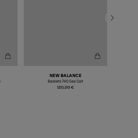
NEW BALANCE
e
Baskets 740 Sea Salt
Veste
120,00 €