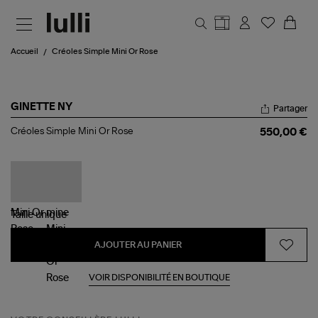
Aller au contenu principal
Accueil
Créoles Simple Mini Or Rose
GINETTE NY
Partager
Créoles
Créoles Simple Mini Or Rose
550,00 €
Simple
Mini
Or
Rose
Taille
unique
AJOUTER AU PANIER
VOIR DISPONIBILITÉ EN BOUTIQUE