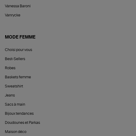
Vanessa Baroni
Vanrycke
MODE FEMME
Choisi pour vous
Best-Sellers
Robes
Baskets femme
Sweatshirt
Jeans
Sacs à main
Bijoux tendances
Doudounes et Parkas
Maison déco