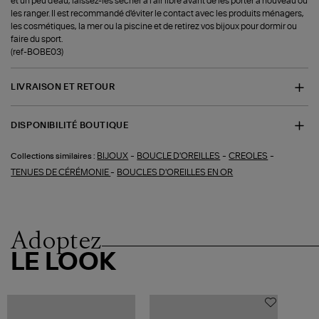
et un peu d'eau, laissez-les sécher à l'air libre avant de les porter à nouveau ou
les ranger. Il est recommandé d'éviter le contact avec les produits ménagers,
les cosmétiques, la mer ou la piscine et de retirez vos bijoux pour dormir ou
faire du sport.
(ref-BOBE03)
LIVRAISON ET RETOUR
DISPONIBILITÉ BOUTIQUE
-
-
-
BIJOUX
BOUCLE D'OREILLES
CREOLES
Collections similaires :
-
TENUES DE CÉRÉMONIE
BOUCLES D'OREILLES EN OR
Adoptez
LE LOOK