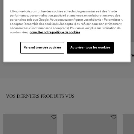
lulli-sur-la-toile.com utilise des cookies et technologies similaires à des fins de
performance, personnalisation, publicité et analyses, en collaboration avec des
partenaires tels que Google. Vous pouvez configurer vos choix via « Paramétrer »,
accepter l’ensemble des cookies (« J’accepte ») ou refuser ceux non strictement
nécessaires (« Continuer sans accepter »). Pour en savoir plus sur l’utilisation de
vos données,
consulter notre politique de cookies
Paramètres des cookies
Autoriser tous les cookies
GINETTE NY
GINETTE NY
Boucles d'oreilles Be Mine
Créoles Be mine Mini
Cré
Diamants Or Rose
Diamants Or Rose
990,00 €
790,00 €
VOS DERNIERS PRODUITS VUS