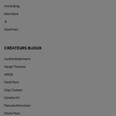
Anine Bing
Max Mara
&
Sportmax
CRÉATEURS BIJOUX
Aurélie Bidermann
Serge Thoraval
d1928
Feidt Paris
Gigi Clozeau
Ginette NY
Pascale Monvoisin
Stone Paris