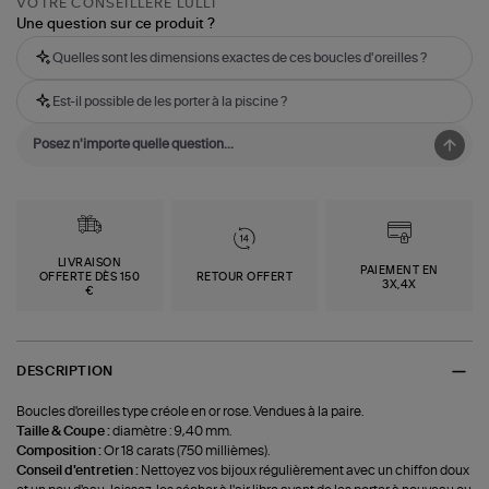
VOTRE CONSEILLÈRE LULLI
Une question sur ce produit ?
Quelles sont les dimensions exactes de ces boucles d'oreilles ?
Est-il possible de les porter à la piscine ?
LIVRAISON
PAIEMENT EN
OFFERTE DÈS 150
RETOUR OFFERT
3X,4X
€
DESCRIPTION
Boucles d'oreilles type créole en or rose. Vendues à la paire.
Taille & Coupe :
diamètre : 9,40 mm.
Composition :
Or 18 carats (750 millièmes).
Conseil d'entretien :
Nettoyez vos bijoux régulièrement avec un chiffon doux