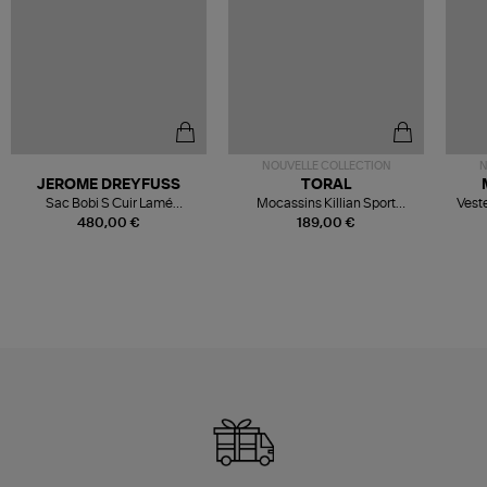
NOUVELLE COLLECTION
N
JEROME DREYFUSS
TORAL
Sac Bobi S Cuir Lamé
Mocassins Killian Sport
Veste
Champagne
Mousse
480,00 €
189,00 €