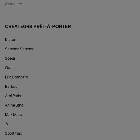
Assouline
CRÉATEURS PRÊT-À-PORTER
Kujten
Samsoe Samsoe
Soeur
Ganni
Éric Bompard
Barbour
Ami Paris
Anine Bing
Max Mara
&
Sportmax