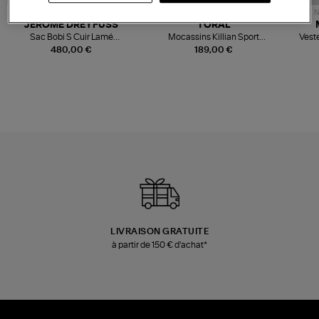
NOUVELLE COLLECTION
N
JEROME DREYFUSS
TORAL
Sac Bobi S Cuir Lamé
Mocassins Killian Sport
Veste
Champagne
Mousse
480,00 €
189,00 €
LIVRAISON GRATUITE
à partir de 150 € d'achat*