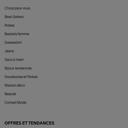
Choisi pour vous
Best-Sellers
Robes
Baskets femme
Sweatshirt
Jeans
Sacs à main
Bijoux tendances
Doudounes et Parkas
Maison déco
Beauté
Conseil Mode
OFFRES ET TENDANCES