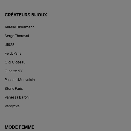
CRÉATEURS BIJOUX
Aurélie Bidermann
Serge Thoraval
d1928
Feidt Paris
Gigi Clozeau
Ginette NY
Pascale Monvoisin
Stone Paris
Vanessa Baroni
Vanrycke
MODE FEMME