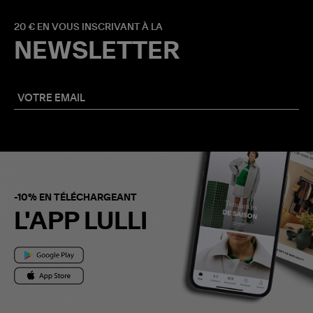
20 € EN VOUS INSCRIVANT À LA
NEWSLETTER
-10% EN TÉLÉCHARGEANT
L'APP LULLI