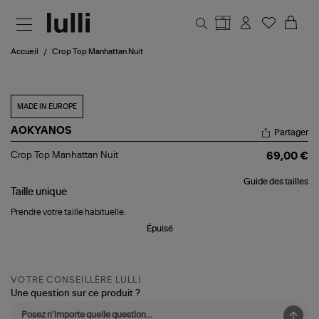
Aller au contenu principal
Accueil
Crop Top Manhattan Nuit
MADE IN EUROPE
AOKYANOS
Partager
Crop
Crop Top Manhattan Nuit
69,00 €
Top
Manhattan
Guide des tailles
Nuit
Taille
unique
Prendre votre taille habituelle.
Épuisé
VOTRE CONSEILLÈRE LULLI
Une question sur ce produit ?