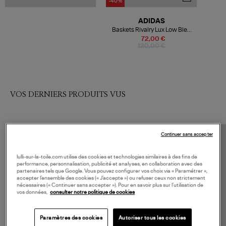
-40%
ADIDAS
Baskets Rivalry Lux Low Bleu
Foncé, Ivoire
72,00 €
120,00 €
VOS DERNIERS PRODUITS VUS
Continuer sans accepter
lulli-sur-la-toile.com utilise des cookies et technologies similaires à des fins de
performance, personnalisation, publicité et analyses, en collaboration avec des
partenaires tels que Google. Vous pouvez configurer vos choix via « Paramétrer »,
accepter l’ensemble des cookies (« J’accepte ») ou refuser ceux non strictement
nécessaires (« Continuer sans accepter »). Pour en savoir plus sur l’utilisation de
vos données,
consulter notre politique de cookies
Paramètres des cookies
Autoriser tous les cookies