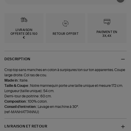
LIVRAISON
PAIEMENT EN
OFFERTE DÈS 150
RETOUR OFFERT
3X,4X
€
DESCRIPTION
Crop top sans manches en coton à surpiqures ton sur ton apparentes. Coupe
large droite. Col ras de cou.
Made in :
Italie.
Taille & Coupe :
Notre mannequin porte une taille unique et mesure 172 cm.
Longueur (taille unique) : 54 cm.
Demi-tour de poitrine : 60 cm.
Composition :
100% coton.
Conseil d'entretien :
Lavage en machine à 30°.
(ref-MANHATTANNU)
LIVRAISON ET RETOUR