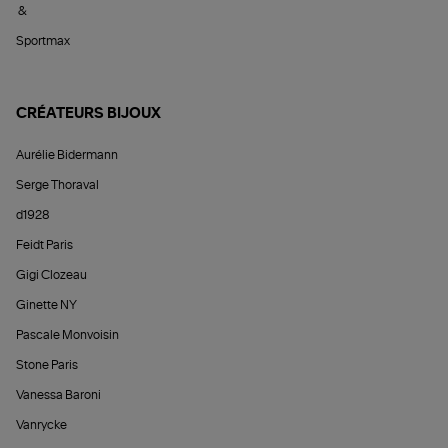
&
Sportmax
CRÉATEURS BIJOUX
Aurélie Bidermann
Serge Thoraval
d1928
Feidt Paris
Gigi Clozeau
Ginette NY
Pascale Monvoisin
Stone Paris
Vanessa Baroni
Vanrycke