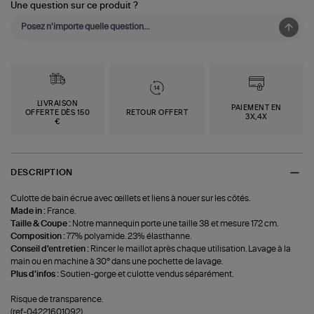
Une question sur ce produit ?
LIVRAISON
PAIEMENT EN
OFFERTE DÈS 150
RETOUR OFFERT
3X,4X
€
DESCRIPTION
Culotte de bain écrue avec œillets et liens à nouer sur les côtés.
Made in :
France.
Taille & Coupe :
Notre mannequin porte une taille 38 et mesure 172 cm.
Composition :
77% polyamide. 23% élasthanne.
Conseil d'entretien :
Rincer le maillot après chaque utilisation. Lavage à la
main ou en machine à 30° dans une pochette de lavage.
Plus d'infos :
Soutien-gorge et culotte vendus séparément.
Risque de transparence.
(ref-04221601092)