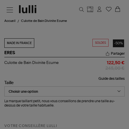
Aller au contenu principal
Accueil
Culotte de Bain Divinite Ecume
SOLDES
-50%
MADE IN FRANCE
ERES
Partager
Culotte
Culotte de Bain Divinite Ecume
122,50 €
de
245,00 €
Bain
Divinite
Guide des tailles
Ecume
Taille
La marque taillant petit, nous vous conseillons de prendre une taille au-
dessus de votre taille habituelle.
VOTRE CONSEILLÈRE LULLI