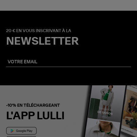
20 € EN VOUS INSCRIVANT À LA
NEWSLETTER
-10% EN TÉLÉCHARGEANT
L'APP LULLI