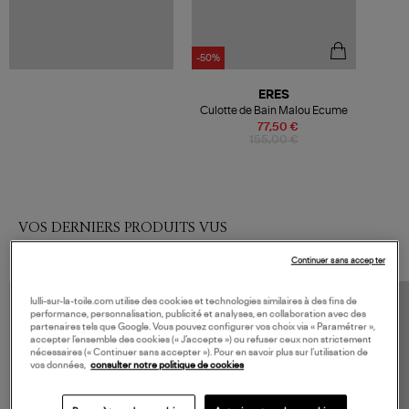
-50%
ERES
Culotte de Bain Malou Ecume
77,50 €
155,00 €
VOS DERNIERS PRODUITS VUS
Continuer sans accepter
lulli-sur-la-toile.com utilise des cookies et technologies similaires à des fins de
performance, personnalisation, publicité et analyses, en collaboration avec des
partenaires tels que Google. Vous pouvez configurer vos choix via « Paramétrer »,
accepter l’ensemble des cookies (« J’accepte ») ou refuser ceux non strictement
nécessaires (« Continuer sans accepter »). Pour en savoir plus sur l’utilisation de
vos données,
consulter notre politique de cookies