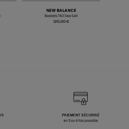
NEW BALANCE
e
Baskets 740 Sea Salt
Veste
120,00 €
3/5
PAIEMENT SÉCURISÉ
en 3 ou 4 fois possible