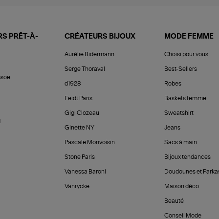
S PRÊT-À-
CRÉATEURS BIJOUX
MODE FEMME
Aurélie Bidermann
Choisi pour vous
Serge Thoraval
Best-Sellers
soe
d1928
Robes
Feidt Paris
Baskets femme
Gigi Clozeau
Sweatshirt
d
Ginette NY
Jeans
Pascale Monvoisin
Sacs à main
Stone Paris
Bijoux tendances
Vanessa Baroni
Doudounes et Parka
Vanrycke
Maison déco
Beauté
Conseil Mode