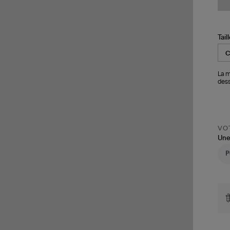
Tail
La m
dess
VOT
Une