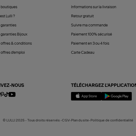
 boutiques
Informations sur la livraison
est Lulli ?
Retour gratuit
 garanties
Suivre ma commande
 garanties Bijoux
Paiement 100% sécurisé
 offres & conditions
Paiement en 3 ou 4 fois
offres d'emploi
Carte Cadeau
IVEZ-NOUS
TÉLÉCHARGEZ L'APPLICATIO
© LULLI 2025 - Tous droits réservés -CGV-Plan du site-Politique de confidentialité