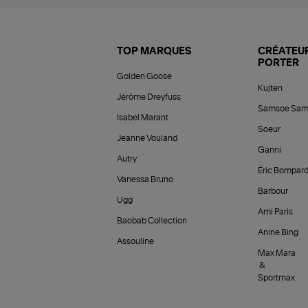
TOP MARQUES
CRÉATEUR
PORTER
Golden Goose
Kujten
Jérôme Dreyfuss
Samsoe Sam
Isabel Marant
Soeur
Jeanne Vouland
Ganni
Autry
Éric Bompar
Vanessa Bruno
Barbour
Ugg
Ami Paris
Baobab Collection
Anine Bing
Assouline
Max Mara
&
Sportmax