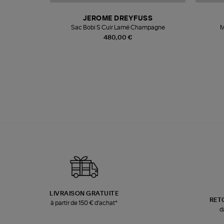
N
JEROME DREYFUSS
te
Sac Bobi S Cuir Lamé Champagne
M
480,00 €
LIVRAISON GRATUITE
RET
à partir de 150 € d'achat*
d