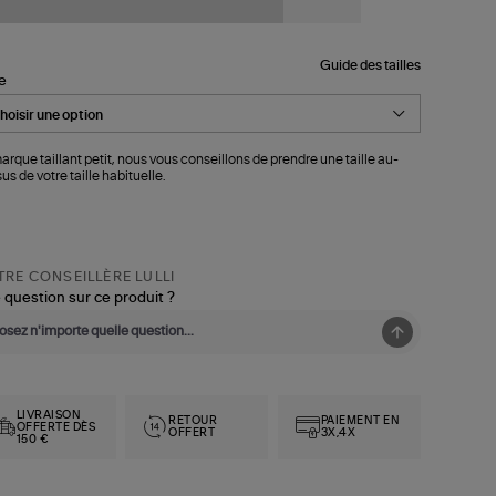
Guide des tailles
le
arque taillant petit, nous vous conseillons de prendre une taille au-
us de votre taille habituelle.
RE CONSEILLÈRE LULLI
 question sur ce produit ?
LIVRAISON
RETOUR
PAIEMENT EN
OFFERTE DÈS
OFFERT
3X,4X
150 €