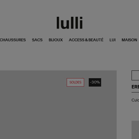
CHAUSSURES
SACS
BIJOUX
ACCESS & BEAUTÉ
LUI
MAISON
-30%
SOLDES
ER
Cul
Culo
de
Bai
Fri
Noi