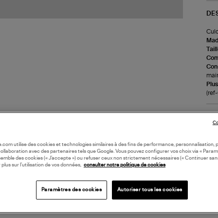
DE
Culo
Made
Tail
Com
Cons
main
Plus
(ref
LI
Co
DI
oile.com utilise des cookies et technologies similaires à des fins de performance, personnalisation, p
collaboration avec des partenaires tels que Google. Vous pouvez configurer vos choix via « Param
semble des cookies (« J’accepte ») ou refuser ceux non strictement nécessaires (« Continuer san
 plus sur l’utilisation de vos données,
consulter notre politique de cookies
Coll
Paramètres des cookies
Autoriser tous les cookies