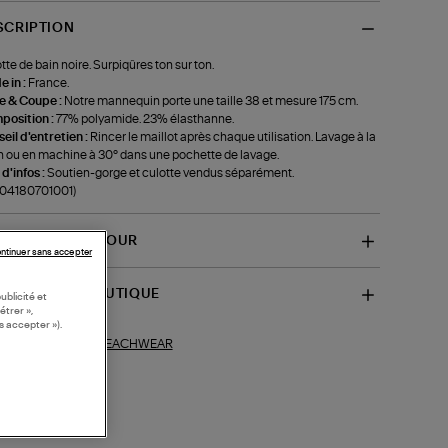
SCRIPTION
tte de bain noire. Surpiqûres ton sur ton.
 in :
France.
le & Coupe :
Notre mannequin porte une taille 38 et mesure 175 cm.
position :
77% polyamide. 23% élasthanne.
eil d'entretien :
Rincer le maillot après chaque utilisation. Lavage à la
 ou en machine à 30° dans une pochette de lavage.
 d'infos :
Soutien-gorge et culotte vendus séparément.
-04180701001)
VRAISON ET RETOUR
ntinuer sans accepter
SPONIBILITÉ BOUTIQUE
ublicité et
étrer »,
s accepter »).
BEACHWEAR
ections similaires :