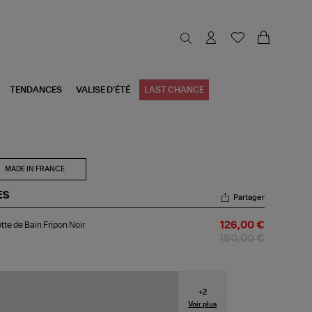
TENDANCES
VALISE D'ÉTÉ
LAST CHANCE
MADE IN FRANCE
ES
Partager
otte
tte de Bain Fripon Noir
126,00 €
n
180,00 €
pon
r
+
2
Voir plus