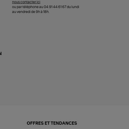
nous contacter ici
ou par téléphone au 04 91 44 61 67 du lundi
au vendredi de 9h à 18h.
N
OFFRES ET TENDANCES