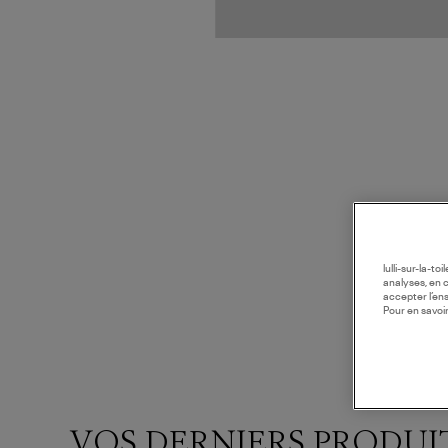
lulli-sur-la-t
analyses, en 
accepter l’en
Pour en savoir
VOS DERNIERS PRODUI