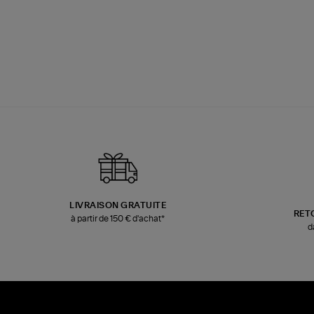
LIVRAISON GRATUITE
RET
à partir de 150 € d'achat*
d