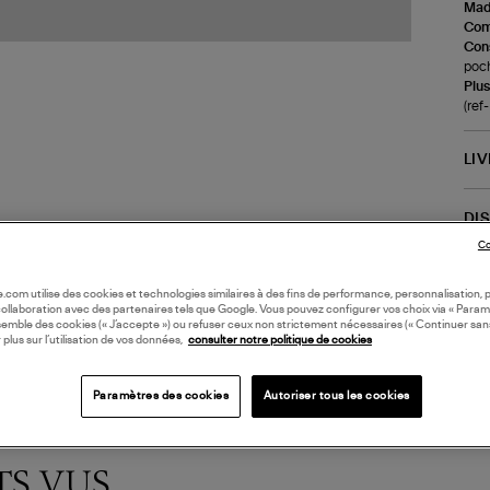
Made
Com
Cons
poch
Plus
(re
LI
DI
Co
Coll
oile.com utilise des cookies et technologies similaires à des fins de performance, personnalisation, p
collaboration avec des partenaires tels que Google. Vous pouvez configurer vos choix via « Param
semble des cookies (« J’accepte ») ou refuser ceux non strictement nécessaires (« Continuer san
 plus sur l’utilisation de vos données,
consulter notre politique de cookies
Paramètres des cookies
Autoriser tous les cookies
TS VUS