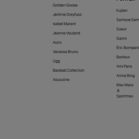
Golden Goose
Kujten
Jérôme Dreyfuss
Samsoe Sam
Isabel Marant
Soeur
Jeanne Vouland
Ganni
Autry
Éric Bompar
Vanessa Bruno
Barbour
Ugg
Ami Paris
Baobab Collection
Anine Bing
Assouline
Max Mara
&
Sportmax