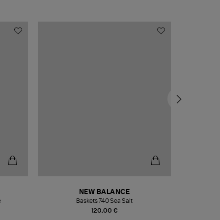
NEW BALANCE
e
Baskets 740 Sea Salt
Veste
120,00 €