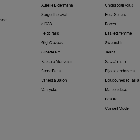
Aurélie Bidermann
Choisi pour vous
Serge Thoraval
Best-Sellers
soe
d1928
Robes
Feidt Paris
Baskets femme
Gigi Clozeau
Sweatshirt
d
Ginette NY
Jeans
Pascale Monvoisin
Sacs à main
Stone Paris
Bijoux tendances
Vanessa Baroni
Doudounes et Parka
Vanrycke
Maison déco
Beauté
Conseil Mode