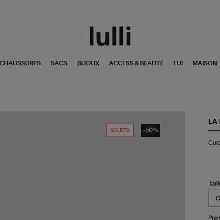
CHAUSSURES
SACS
BIJOUX
ACCESS & BEAUTÉ
LUI
MAISON
LA
-50%
SOLDES
Cul
Culo
de
Bai
Lila
Bla
Be
Tail
Pren