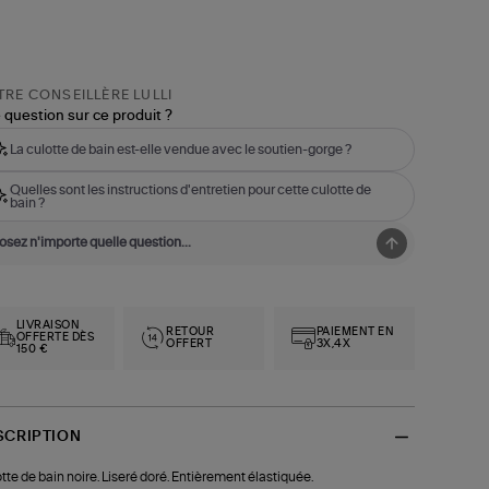
RE CONSEILLÈRE LULLI
 question sur ce produit ?
La culotte de bain est-elle vendue avec le soutien-gorge ?
Quelles sont les instructions d'entretien pour cette culotte de
bain ?
LIVRAISON
RETOUR
PAIEMENT EN
OFFERTE DÈS
OFFERT
3X,4X
150 €
SCRIPTION
tte de bain noire. Liseré doré. Entièrement élastiquée.