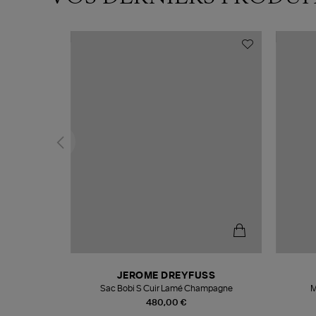
N
JEROME DREYFUSS
te
Sac Bobi S Cuir Lamé Champagne
M
480,00 €