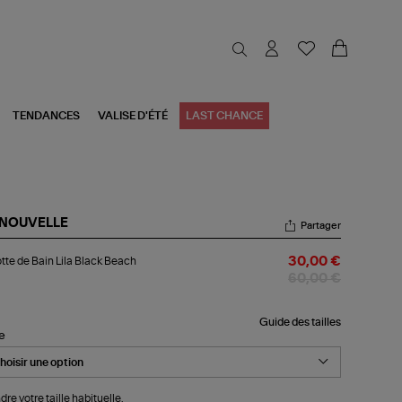
TENDANCES
VALISE D'ÉTÉ
LAST CHANCE
 NOUVELLE
Partager
otte
tte de Bain Lila Black Beach
30,00 €
n
60,00 €
ck
ach
Guide des tailles
le
dre votre taille habituelle.