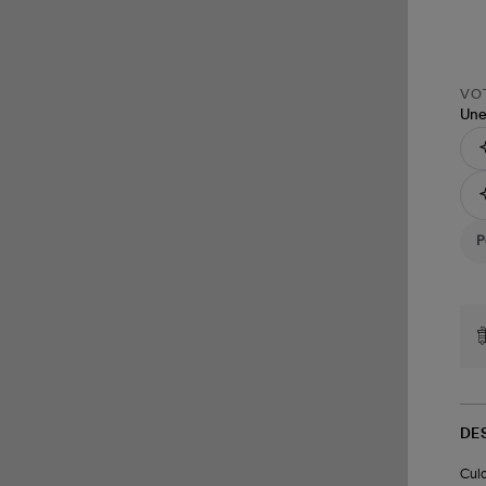
VOT
Une
DE
Culo