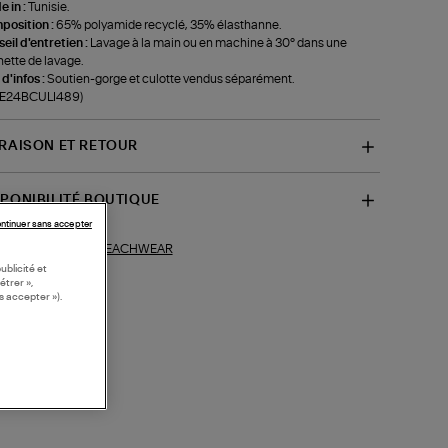
 in :
Tunisie.
position :
65% polyamide recyclé, 35% élasthanne.
eil d'entretien :
Lavage à la main ou en machine à 30° dans une
ette de lavage.
 d'infos :
Soutien-gorge et culotte vendus séparément.
f-E24BCULI489)
VRAISON ET RETOUR
SPONIBILITÉ BOUTIQUE
ntinuer sans accepter
BEACHWEAR
ections similaires :
ublicité et
étrer »,
s accepter »).