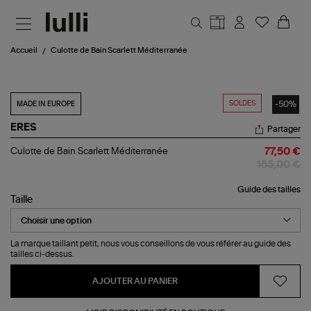
Aller au contenu principal
Accueil
Culotte de Bain Scarlett Méditerranée
SOLDES
-50%
MADE IN EUROPE
ERES
Partager
Culotte
Culotte de Bain Scarlett Méditerranée
77,50 €
de
155,00 €
Bain
Scarlett
Guide des tailles
Méditerranée
Taille
La marque taillant petit, nous vous conseillons de vous référer au guide des
tailles ci-dessus.
AJOUTER AU PANIER