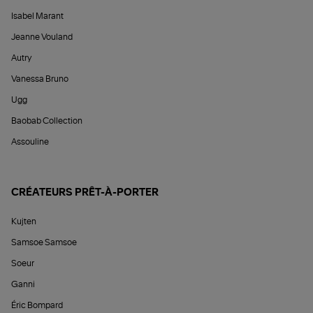
Isabel Marant
Jeanne Vouland
Autry
Vanessa Bruno
Ugg
Baobab Collection
Assouline
CRÉATEURS PRÊT-À-PORTER
Kujten
Samsoe Samsoe
Soeur
Ganni
Éric Bompard