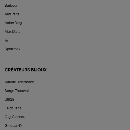
Barbour
Ami Paris
Anine Bing
Max Mara
&
Sportmax
CRÉATEURS BIJOUX
Aurélie Bidermann
Serge Thoraval
d1928
Feidt Paris
Gigi Clozeau
Ginette NY