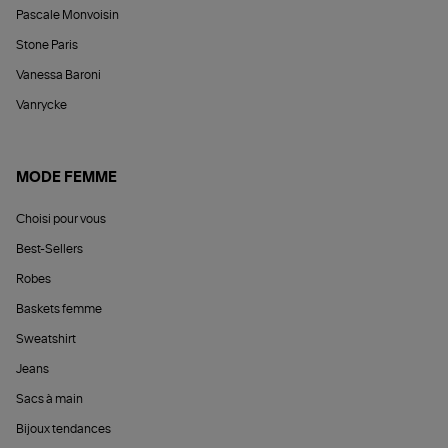
Pascale Monvoisin
Stone Paris
Vanessa Baroni
Vanrycke
MODE FEMME
Choisi pour vous
Best-Sellers
Robes
Baskets femme
Sweatshirt
Jeans
Sacs à main
Bijoux tendances