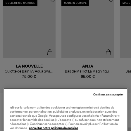
COLLECTION CAPSULE
MADE IN EUROPE
MADE 
LA NOUVELLE
ANJA
Culotte de Bain Ivy Aqua Swim,
Bas de Maillot La Magnifique
Bas
Capsule Heritage
Navy
75,00 €
65,00 €
Continuer sans accepter
lulli-sur-la-toile.com utilise des cookies et technologies similaires à des fins de
VOS DERNIERS PRODUITS VUS
performance, personnalisation, publicité et analyses, en collaboration avec des
partenaires tels que Google. Vous pouvez configurer vos choix via « Paramétrer »,
accepter l’ensemble des cookies (« J’accepte ») ou refuser ceux non strictement
nécessaires (« Continuer sans accepter »). Pour en savoir plus sur l’utilisation de
vos données,
consulter notre politique de cookies