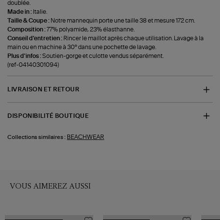
doublée.
Made in :
Italie.
Taille & Coupe :
Notre mannequin porte une taille 38 et mesure 172 cm.
Composition :
77% polyamide, 23% élasthanne.
Conseil d'entretien :
Rincer le maillot après chaque utilisation. Lavage à la
main ou en machine à 30° dans une pochette de lavage.
Plus d'infos :
Soutien-gorge et culotte vendus séparément.
(ref-04140301094)
LIVRAISON ET RETOUR
DISPONIBILITÉ BOUTIQUE
BEACHWEAR
Collections similaires :
VOUS AIMEREZ AUSSI