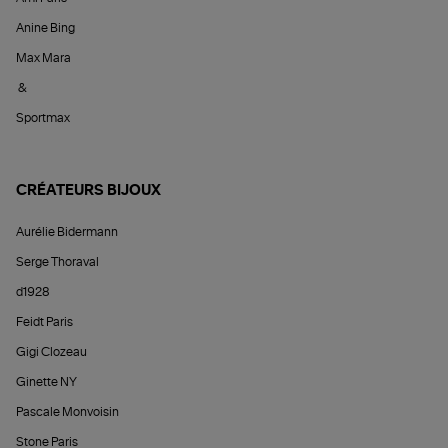
Anine Bing
Max Mara
&
Sportmax
CRÉATEURS BIJOUX
Aurélie Bidermann
Serge Thoraval
d1928
Feidt Paris
Gigi Clozeau
Ginette NY
Pascale Monvoisin
Stone Paris