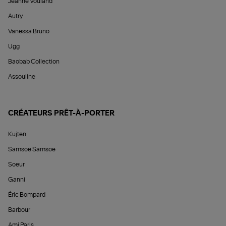
Jeanne Vouland
Autry
Vanessa Bruno
Ugg
Baobab Collection
Assouline
CRÉATEURS PRÊT-À-PORTER
Kujten
Samsoe Samsoe
Soeur
Ganni
Éric Bompard
Barbour
Ami Paris