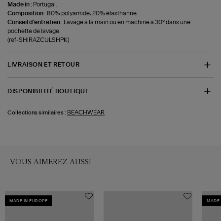
Made in :
Portugal.
Composition :
80% polyamide, 20% élasthanne.
Conseil d'entretien :
Lavage à la main ou en machine à 30° dans une
pochette de lavage.
(ref-SHIRAZCULSHPK)
LIVRAISON ET RETOUR
DISPONIBILITÉ BOUTIQUE
BEACHWEAR
Collections similaires :
VOUS AIMEREZ AUSSI
MADE IN EUROPE
MADE 