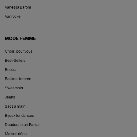
Vanessa Baroni
Vanrycke
MODE FEMME
Choisi pour vous
Best-Sellers
Robes
Baskets femme
Sweatshirt
Jeans
Sacs à main
Bijoux tendances
Doudounes et Parkas
Maison déco