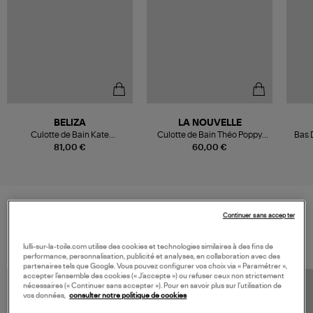
BELIZA
LA NOUVELLE
Culotte de Bain Kate
Culotte de Bain Théo Poppy
Bas 
Réversible Bronze Doré
Beach
81,00 €
60,00 €
Continuer sans accepter
VOS DERNIERS PRODUITS VUS
lulli-sur-la-toile.com utilise des cookies et technologies similaires à des fins de
performance, personnalisation, publicité et analyses, en collaboration avec des
partenaires tels que Google. Vous pouvez configurer vos choix via « Paramétrer »,
accepter l’ensemble des cookies (« J’accepte ») ou refuser ceux non strictement
nécessaires (« Continuer sans accepter »). Pour en savoir plus sur l’utilisation de
vos données,
consulter notre politique de cookies