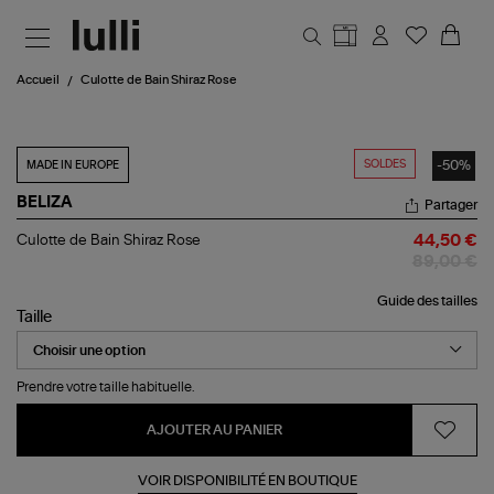
Aller au contenu principal
Accueil
Culotte de Bain Shiraz Rose
SOLDES
-50%
MADE IN EUROPE
BELIZA
Partager
Culotte
Culotte de Bain Shiraz Rose
44,50 €
de
89,00 €
Bain
Shiraz
Guide des tailles
Rose
Taille
Prendre votre taille habituelle.
AJOUTER AU PANIER
VOIR DISPONIBILITÉ EN BOUTIQUE