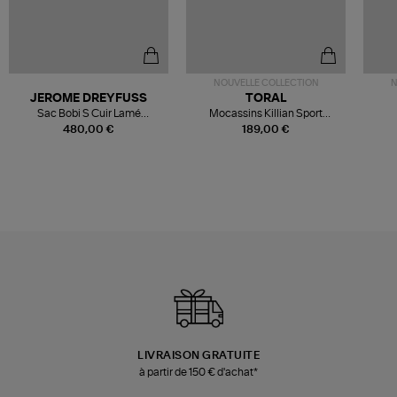
NOUVELLE COLLECTION
N
JEROME DREYFUSS
TORAL
Sac Bobi S Cuir Lamé
Mocassins Killian Sport
Champagne
Mousse
480,00 €
189,00 €
LIVRAISON GRATUITE
à partir de 150 € d'achat*