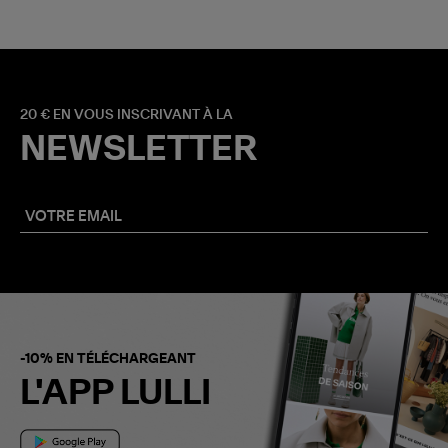
20 € EN VOUS INSCRIVANT À LA
NEWSLETTER
-10% EN TÉLÉCHARGEANT
L'APP LULLI