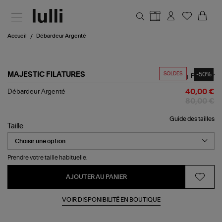
Aller au contenu principal
Accueil
Débardeur Argenté
SOLDES
-50%
MAJESTIC FILATURES
Partager
Débardeur
Débardeur Argenté
40,00 €
Argenté
80,00 €
Guide des tailles
Taille
Prendre votre taille habituelle.
AJOUTER AU PANIER
VOIR DISPONIBILITÉ EN BOUTIQUE