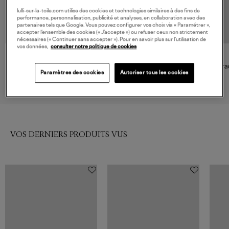
lulli-sur-la-toile.com utilise des cookies et technologies similaires à des fins de
performance, personnalisation, publicité et analyses, en collaboration avec des
partenaires tels que Google. Vous pouvez configurer vos choix via « Paramétrer »,
accepter l’ensemble des cookies (« J’accepte ») ou refuser ceux non strictement
nécessaires (« Continuer sans accepter »). Pour en savoir plus sur l’utilisation de
vos données,
consulter notre politique de cookies
SAMSOE SAMSOE
SAMSOE SAMSOE
Débardeur Alexo Night Sky Uni
Débardeur Alexo Black
Carac
Paramètres des cookies
Autoriser tous les cookies
40,00 €
40,00 €
VOS DERNIERS PRODUITS VUS