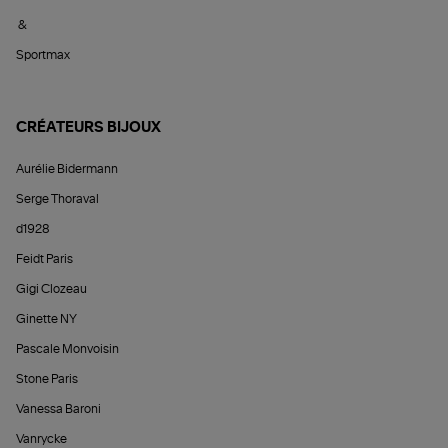
&
Sportmax
CRÉATEURS BIJOUX
Aurélie Bidermann
Serge Thoraval
d1928
Feidt Paris
Gigi Clozeau
Ginette NY
Pascale Monvoisin
Stone Paris
Vanessa Baroni
Vanrycke