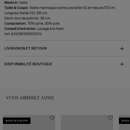
Made in :
Italie.
Taille & Coupe :
Notre mannequin porte une taille XS et mesure 172 cm.
Longueur (taille XS) : 68 cm.
Demi-tour de poitrine : 38 cm.
Composition :
70% laine, 30% soie.
Conseil d'entretien :
Lavage à la main.
(ref-2412361051600O1)
LIVRAISON ET RETOUR
DISPONIBILITÉ BOUTIQUE
VOUS AIMEREZ AUSSI
MADE IN EUROPE
MADE 