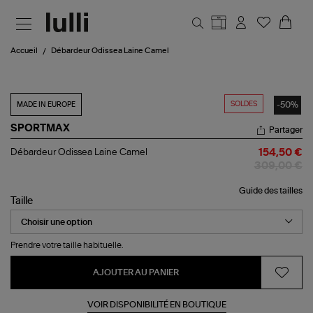
Aller au contenu principal
Accueil
Débardeur Odissea Laine Camel
SOLDES
-50%
MADE IN EUROPE
SPORTMAX
Partager
Débardeur
Débardeur Odissea Laine Camel
154,50 €
Odissea
309,00 €
Laine
Camel
Guide des tailles
Taille
Prendre votre taille habituelle.
AJOUTER AU PANIER
VOIR DISPONIBILITÉ EN BOUTIQUE