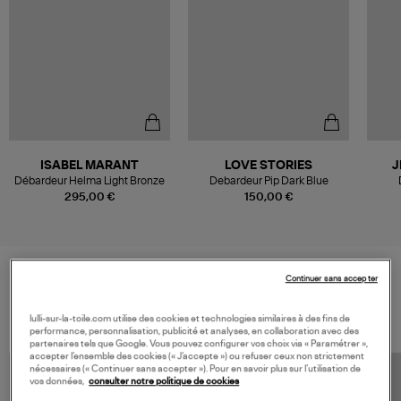
ISABEL MARANT
LOVE STORIES
J
Débardeur Helma Light Bronze
Debardeur Pip Dark Blue
295,00 €
150,00 €
Continuer sans accepter
VOS DERNIERS PRODUITS VUS
lulli-sur-la-toile.com utilise des cookies et technologies similaires à des fins de
performance, personnalisation, publicité et analyses, en collaboration avec des
partenaires tels que Google. Vous pouvez configurer vos choix via « Paramétrer »,
accepter l’ensemble des cookies (« J’accepte ») ou refuser ceux non strictement
nécessaires (« Continuer sans accepter »). Pour en savoir plus sur l’utilisation de
vos données,
consulter notre politique de cookies