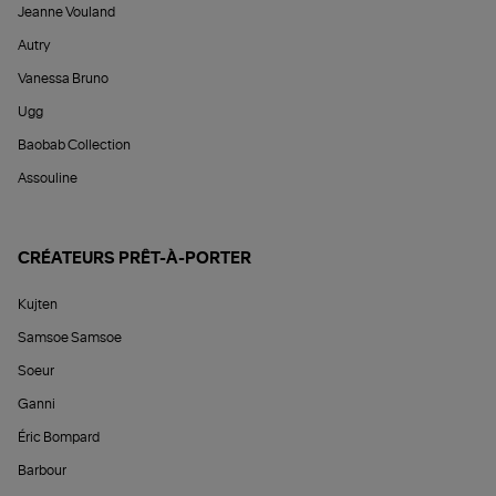
Jeanne Vouland
Autry
Vanessa Bruno
Ugg
Baobab Collection
Assouline
CRÉATEURS PRÊT-À-PORTER
Kujten
Samsoe Samsoe
Soeur
Ganni
Éric Bompard
Barbour