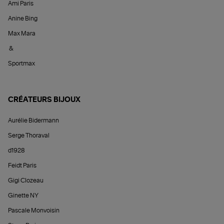
Ami Paris
Anine Bing
Max Mara
&
Sportmax
CRÉATEURS BIJOUX
Aurélie Bidermann
Serge Thoraval
d1928
Feidt Paris
Gigi Clozeau
Ginette NY
Pascale Monvoisin