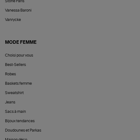
Stone Paris
Vanessa Baroni
Vanrycke
MODE FEMME
Choisi pour vous
Best-Sellers
Robes
Baskets femme
Sweatshirt
Jeans
Sacs à main
Bijoux tendances
Doudounes et Parkas
Maison déco