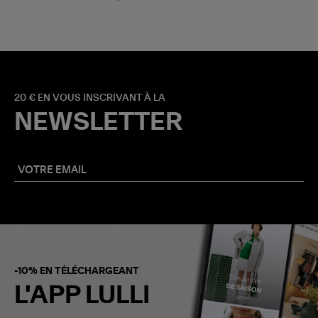
20 € EN VOUS INSCRIVANT À LA
NEWSLETTER
-10% EN TÉLÉCHARGEANT
L'APP LULLI