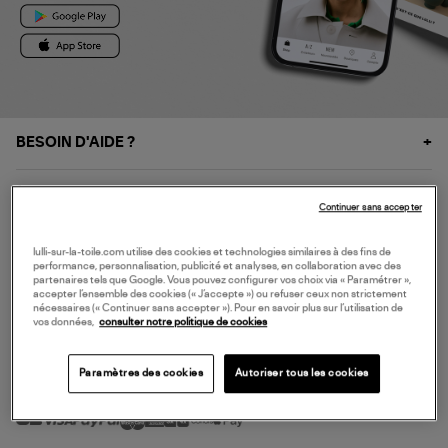
BESOIN D'AIDE ?
À PROPOS
Continuer sans accepter
NOS SERVICES
lulli-sur-la-toile.com utilise des cookies et technologies similaires à des fins de
performance, personnalisation, publicité et analyses, en collaboration avec des
partenaires tels que Google. Vous pouvez configurer vos choix via « Paramétrer »,
accepter l’ensemble des cookies (« J’accepte ») ou refuser ceux non strictement
SERVICE CLIENT
nécessaires (« Continuer sans accepter »). Pour en savoir plus sur l’utilisation de
vos données,
consulter notre politique de cookies
Paramètres des cookies
Autoriser tous les cookies
MODE DE PAIEMENT