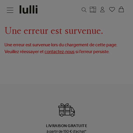
Aller au contenu principal
Une erreur est survenue.
Une erreur est survenue lors du chargement de cette page.
Veuillez réessayer et
contactez-nous
si l’erreur persiste.
LIVRAISON GRATUITE
à partir de 150 € d'achat*