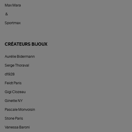
Max Mara
&
Sportmax
CRÉATEURS BIJOUX
Aurélie Bidermann
Serge Thoraval
d1928
Feidt Paris
Gigi Clozeau
Ginette NY
Pascale Monvoisin
Stone Paris
Vanessa Baroni