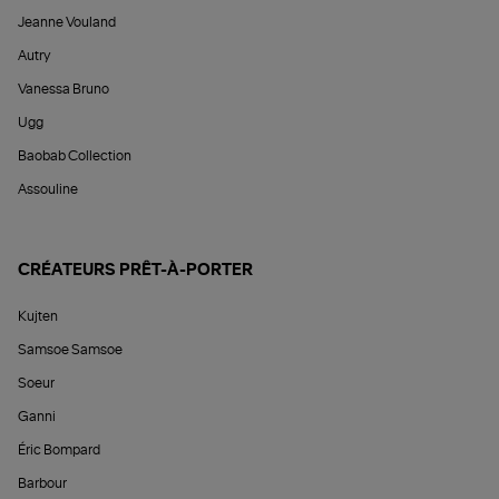
Jeanne Vouland
Autry
Vanessa Bruno
Ugg
Baobab Collection
Assouline
CRÉATEURS PRÊT-À-PORTER
Kujten
Samsoe Samsoe
Soeur
Ganni
Éric Bompard
Barbour