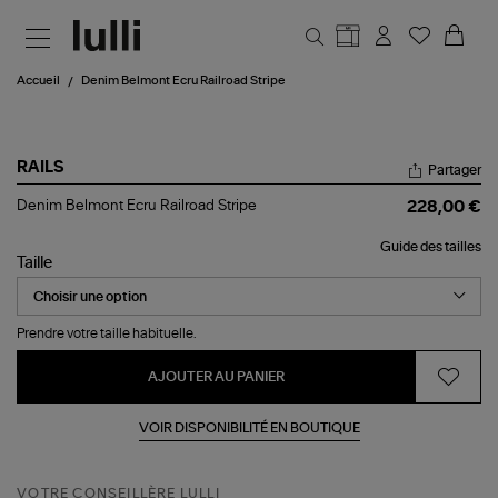
Aller au contenu principal
Accueil
Denim Belmont Ecru Railroad Stripe
RAILS
Partager
Denim
Denim Belmont Ecru Railroad Stripe
228,00 €
Belmont
Ecru
Guide des tailles
Railroad
Taille
Stripe
Prendre votre taille habituelle.
AJOUTER AU PANIER
VOIR DISPONIBILITÉ EN BOUTIQUE
VOTRE CONSEILLÈRE LULLI