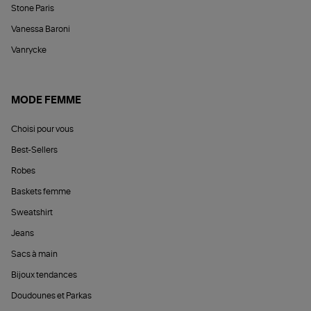
Stone Paris
Vanessa Baroni
Vanrycke
MODE FEMME
Choisi pour vous
Best-Sellers
Robes
Baskets femme
Sweatshirt
Jeans
Sacs à main
Bijoux tendances
Doudounes et Parkas