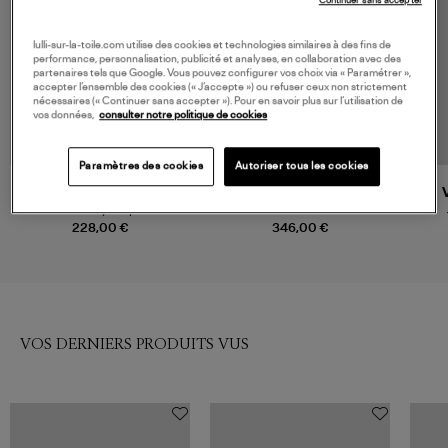
Continuer sans accepter
lulli-sur-la-toile.com utilise des cookies et technologies similaires à des fins de
performance, personnalisation, publicité et analyses, en collaboration avec des
partenaires tels que Google. Vous pouvez configurer vos choix via « Paramétrer »,
accepter l’ensemble des cookies (« J’accepte ») ou refuser ceux non strictement
nécessaires (« Continuer sans accepter »). Pour en savoir plus sur l’utilisation de
vos données,
consulter notre politique de cookies
Paramètres des cookies
Autoriser tous les cookies
RAILS
MOTHER
Denim Getty Crop Ecru
Jean Patch Pkt Mid Rise Maven
Romantic Floral
Ankle Totally Innocent
228,00 €
346,00 €
VOS DERNIERS PRODUITS VUS