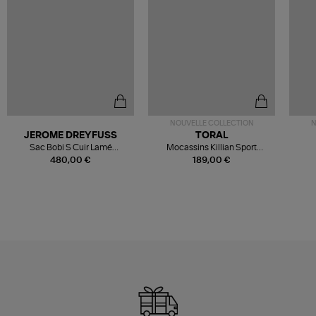
NOUVELLE COLLECTION
N
JEROME DREYFUSS
TORAL
Sac Bobi S Cuir Lamé
Mocassins Killian Sport
Champagne
Mousse
480,00 €
189,00 €