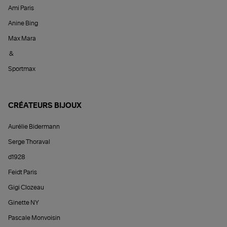
Ami Paris
Anine Bing
Max Mara
&
Sportmax
CRÉATEURS BIJOUX
Aurélie Bidermann
Serge Thoraval
d1928
Feidt Paris
Gigi Clozeau
Ginette NY
Pascale Monvoisin