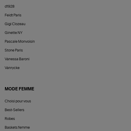
d1928
Feidt Paris
Gigi Clozeau
Ginette NY
Pascale Monvoisin
Stone Paris
Vanessa Baroni
Vanrycke
MODE FEMME
Choisi pour vous
Best-Sellers
Robes
Baskets femme