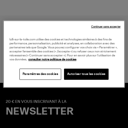
Continuer sans accepter
lulli-sur-la-toile.com utilise des cookies et technologies similaires à des fins de
performance, personnalisation, publicité et analyses, en collaboration avec des
partenaires tels que Google. Vous pouvez configurer vos choix via « Paramétrer »,
accepter l’ensemble des cookies (« J’accepte ») ou refuser ceux non strictement
LIVRAISON GRATUITE
nécessaires (« Continuer sans accepter »). Pour en savoir plus sur l’utilisation de
vos données,
consulter notre politique de cookies
à partir de 150 € d'achat*
Paramètres des cookies
Autoriser tous les cookies
20 € EN VOUS INSCRIVANT À LA
NEWSLETTER