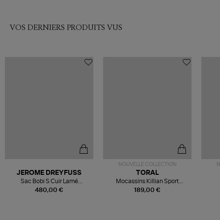
VOS DERNIERS PRODUITS VUS
NOUVELLE COLLECTION
N
JEROME DREYFUSS
TORAL
Sac Bobi S Cuir Lamé
Mocassins Killian Sport
Champagne
Mousse
480,00 €
189,00 €