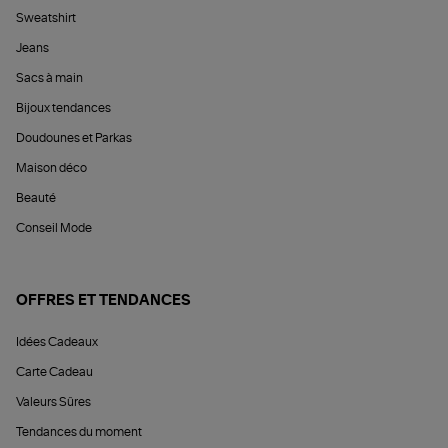
Sweatshirt
Jeans
Sacs à main
Bijoux tendances
Doudounes et Parkas
Maison déco
Beauté
Conseil Mode
OFFRES ET TENDANCES
Idées Cadeaux
Carte Cadeau
Valeurs Sûres
Tendances du moment