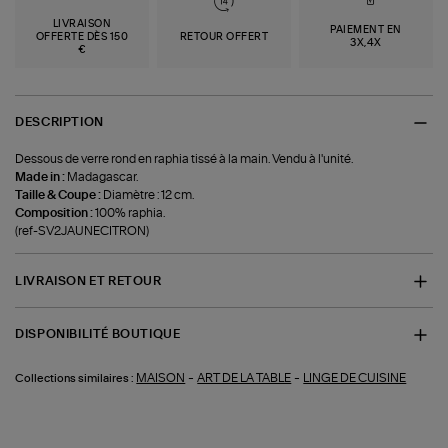
LIVRAISON
PAIEMENT EN
OFFERTE DÈS 150
RETOUR OFFERT
3X,4X
€
DESCRIPTION
Dessous de verre rond en raphia tissé à la main. Vendu à l'unité.
Made in :
Madagascar.
Taille & Coupe :
Diamètre : 12 cm.
Composition :
100% raphia.
(ref-SV2JAUNECITRON)
LIVRAISON ET RETOUR
DISPONIBILITÉ BOUTIQUE
-
-
MAISON
ART DE LA TABLE
LINGE DE CUISINE
Collections similaires :