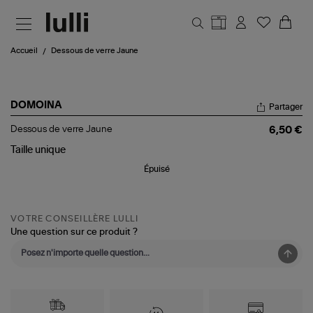
Aller au contenu principal
Accueil
Dessous de verre Jaune
DOMOINA
Partager
Dessous
Dessous de verre Jaune
6,50 €
de
verre
Taille
unique
Jaune
Épuisé
VOTRE CONSEILLÈRE LULLI
Une question sur ce produit ?