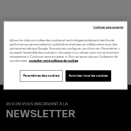
Continuer sans accepter
lulli-sur-la-toile.com utilise des cookies et technologies similaires à des fins de
performance, personnalisation, publicité et analyses, en collaboration avec des
partenaires tels que Google. Vous pouvez configurer vos choix via « Paramétrer »,
accepter l’ensemble des cookies (« J’accepte ») ou refuser ceux non strictement
LIVRAISON GRATUITE
nécessaires (« Continuer sans accepter »). Pour en savoir plus sur l’utilisation de
vos données,
consulter notre politique de cookies
à partir de 150 € d'achat*
Paramètres des cookies
Autoriser tous les cookies
20 € EN VOUS INSCRIVANT À LA
NEWSLETTER