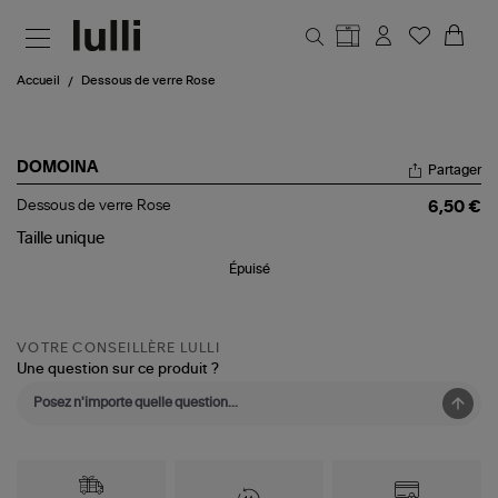
Aller au contenu principal
Accueil
Dessous de verre Rose
DOMOINA
Partager
Dessous
Dessous de verre Rose
6,50 €
de
verre
Taille
unique
Rose
Épuisé
VOTRE CONSEILLÈRE LULLI
Une question sur ce produit ?