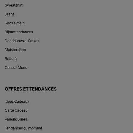
Sweatshirt
Jeans
Sacs à main
Bijoux tendances
Doudounes et Parkas
Maison déco
Beauté
Conseil Mode
OFFRES ET TENDANCES
Idées Cadeaux
Carte Cadeau
Valeurs Sûres
Tendances du moment