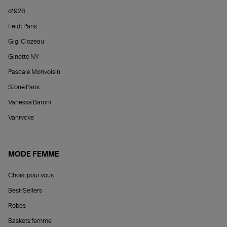
d1928
Feidt Paris
Gigi Clozeau
Ginette NY
Pascale Monvoisin
Stone Paris
Vanessa Baroni
Vanrycke
MODE FEMME
Choisi pour vous
Best-Sellers
Robes
Baskets femme