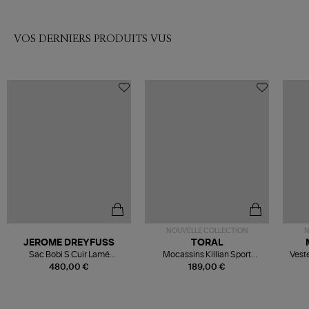
VOS DERNIERS PRODUITS VUS
NOUVELLE COLLECTION
N
JEROME DREYFUSS
TORAL
Sac Bobi S Cuir Lamé
Mocassins Killian Sport
Veste
Champagne
Mousse
480,00 €
189,00 €