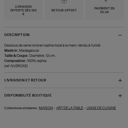
LIVRAISON
PAIEMENT EN
OFFERTE DÈS 150
RETOUR OFFERT
3X,4X
€
DESCRIPTION
Dessous de verre rond en raphia tissé à la main. Vendu à l'unité.
Made in :
Madagascar.
Taille & Coupe :
Diamètre : 12 cm.
Composition :
100% raphia.
(ref-SV2ROSE)
LIVRAISON ET RETOUR
DISPONIBILITÉ BOUTIQUE
-
-
MAISON
ART DE LA TABLE
LINGE DE CUISINE
Collections similaires :