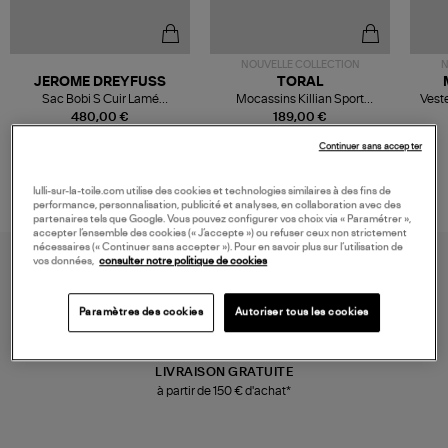
NOUVELLE COLLECTION
N
JEROME DREYFUSS
TORAL
Sac Bobi S Cuir Lamé
Mocassins Killian Sport
Veste
Champagne
Mousse
480,00 €
189,00 €
Continuer sans accepter
lulli-sur-la-toile.com utilise des cookies et technologies similaires à des fins de
performance, personnalisation, publicité et analyses, en collaboration avec des
partenaires tels que Google. Vous pouvez configurer vos choix via « Paramétrer »,
accepter l’ensemble des cookies (« J’accepte ») ou refuser ceux non strictement
nécessaires (« Continuer sans accepter »). Pour en savoir plus sur l’utilisation de
vos données,
consulter notre politique de cookies
Paramètres des cookies
Autoriser tous les cookies
LIVRAISON GRATUITE
à partir de 150 € d'achat*