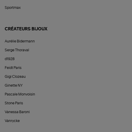
Sportmax
CRÉATEURS BIJOUX
Aurélie Bidermann
Serge Thoraval
d1928
Feidt Paris
Gigi Clozeau
Ginette NY
Pascale Monvoisin
Stone Paris
Vanessa Baroni
Vanrycke