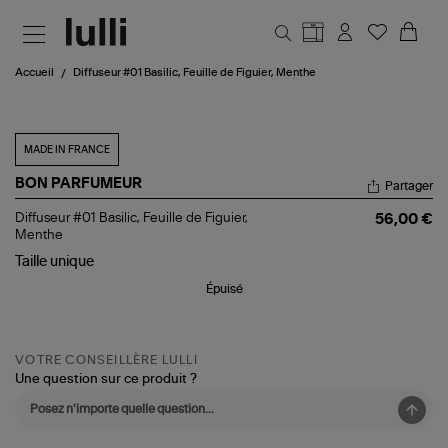
Aller au contenu principal
Accueil
Diffuseur #01 Basilic, Feuille de Figuier, Menthe
MADE IN FRANCE
BON PARFUMEUR
Partager
Diffuseur
Diffuseur #01 Basilic, Feuille de Figuier,
56,00 €
#01
Menthe
Basilic,
Taille
unique
Feuille
de
Épuisé
Figuier,
Menthe
VOTRE CONSEILLÈRE LULLI
Une question sur ce produit ?