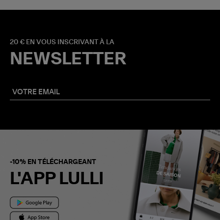
20 € EN VOUS INSCRIVANT À LA
NEWSLETTER
-10% EN TÉLÉCHARGEANT
L'APP LULLI