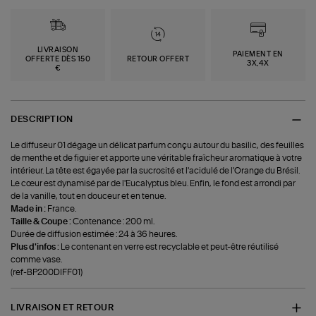
LIVRAISON
PAIEMENT EN
OFFERTE DÈS 150
RETOUR OFFERT
3X,4X
€
DESCRIPTION
Le diffuseur 01 dégage un délicat parfum conçu autour du basilic, des feuilles
de menthe et de figuier et apporte une véritable fraîcheur aromatique à votre
intérieur. La tête est égayée par la sucrosité et l'acidulé de l'Orange du Brésil.
Le cœur est dynamisé par de l'Eucalyptus bleu. Enfin, le fond est arrondi par
de la vanille, tout en douceur et en tenue.
Made in :
France.
Taille & Coupe :
Contenance : 200 ml.
Durée de diffusion estimée : 24 à 36 heures.
Plus d'infos :
Le contenant en verre est recyclable et peut-être réutilisé
comme vase.
(ref-BP200DIFF01)
LIVRAISON ET RETOUR