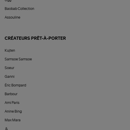
Ugg
Baobab Collection
Assouline
CRÉATEURS PRÊT-À-PORTER
Kujten
Samsoe Samsoe
Soeur
Ganni
Éric Bompard
Barbour
Ami Paris
Anine Bing
Max Mara
&