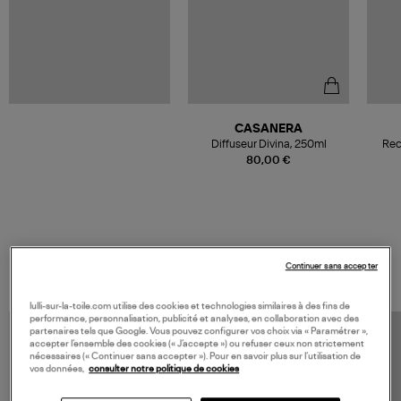
CASANERA
Diffuseur Divina, 250ml
Rec
80,00 €
VOS DERNIERS PRODUITS VUS
Continuer sans accepter
lulli-sur-la-toile.com utilise des cookies et technologies similaires à des fins de
performance, personnalisation, publicité et analyses, en collaboration avec des
partenaires tels que Google. Vous pouvez configurer vos choix via « Paramétrer »,
accepter l’ensemble des cookies (« J’accepte ») ou refuser ceux non strictement
nécessaires (« Continuer sans accepter »). Pour en savoir plus sur l’utilisation de
vos données,
consulter notre politique de cookies