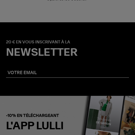
20 € EN VOUS INSCRIVANT À LA
NEWSLETTER
-10% EN TÉLÉCHARGEANT
L'APP LULLI