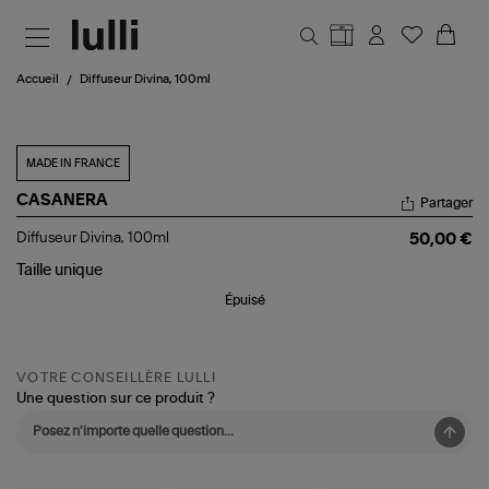
Aller au contenu principal
Accueil
Diffuseur Divina, 100ml
MADE IN FRANCE
CASANERA
Partager
Diffuseur
Diffuseur Divina, 100ml
50,00 €
Divina,
100ml
Taille
unique
Épuisé
VOTRE CONSEILLÈRE LULLI
Une question sur ce produit ?