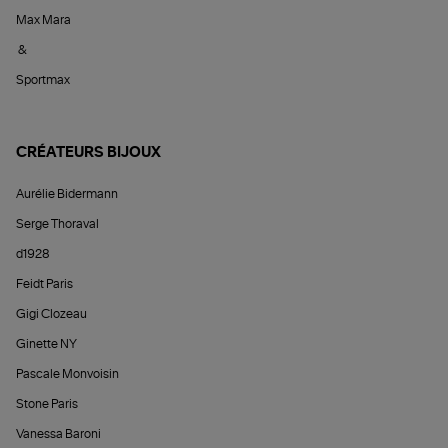
Max Mara
&
Sportmax
CRÉATEURS BIJOUX
Aurélie Bidermann
Serge Thoraval
d1928
Feidt Paris
Gigi Clozeau
Ginette NY
Pascale Monvoisin
Stone Paris
Vanessa Baroni