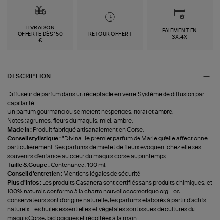
LIVRAISON
PAIEMENT EN
OFFERTE DÈS 150
RETOUR OFFERT
3X,4X
€
DESCRIPTION
Diffuseur de parfum dans un réceptacle en verre. Système de diffusion par
capillarité.
Un parfum gourmand où se mêlent hespérides, floral et ambre.
Notes : agrumes, fleurs du maquis, miel, ambre.
Made in :
Produit fabriqué artisanalement en Corse.
Conseil stylistique :
"Divina" le premier parfum de Marie qu'elle affectionne
particulièrement. Ses parfums de miel et de fleurs évoquent chez elle ses
souvenirs d'enfance au cœur du maquis corse au printemps.
Taille & Coupe :
Contenance : 100 ml.
Conseil d'entretien :
Mentions légales de sécurité
Plus d'infos :
Les produits Casanera sont certifiés sans produits chimiques, et
100% naturels conforme à la charte nouvellecosmetique.org. Les
conservateurs sont d'origine naturelle, les parfums élaborés à partir d’actifs
naturels. Les huiles essentielles et végétales sont issues de cultures du
maquis Corse, biologiques et récoltées à la main.