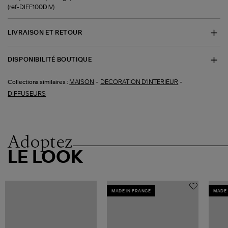
(ref-DIFF100DIV)
LIVRAISON ET RETOUR
DISPONIBILITÉ BOUTIQUE
-
-
MAISON
DECORATION D'INTERIEUR
Collections similaires :
DIFFUSEURS
Adoptez
LE LOOK
MADE IN FRANCE
MADE 