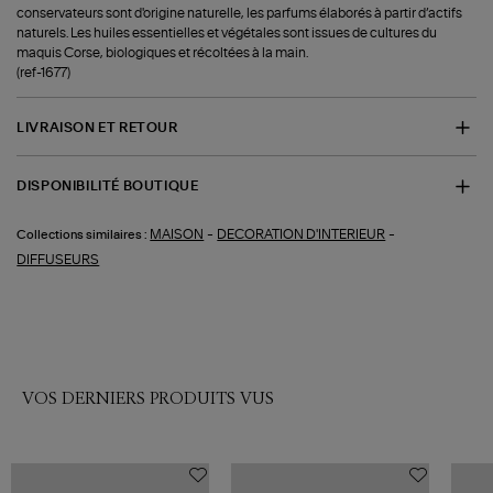
conservateurs sont d'origine naturelle, les parfums élaborés à partir d’actifs
naturels. Les huiles essentielles et végétales sont issues de cultures du
maquis Corse, biologiques et récoltées à la main.
(ref-1677)
LIVRAISON ET RETOUR
DISPONIBILITÉ BOUTIQUE
-
-
MAISON
DECORATION D'INTERIEUR
Collections similaires :
DIFFUSEURS
VOS DERNIERS PRODUITS VUS