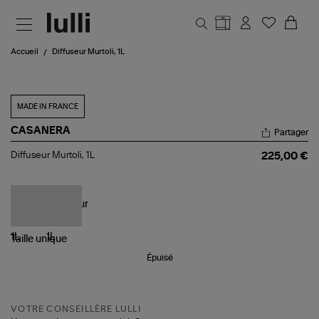
Aller au contenu principal
Accueil
Diffuseur Murtoli, 1L
MADE IN FRANCE
CASANERA
Partager
Diffuseur
Diffuseur Murtoli, 1L
225,00 €
Murtoli,
1L
Taille
unique
Épuisé
VOTRE CONSEILLÈRE LULLI