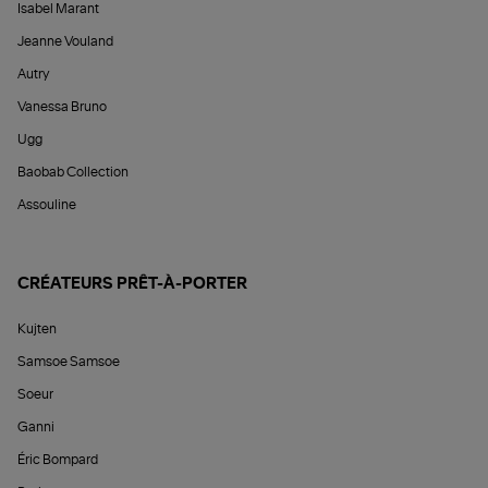
Isabel Marant
Jeanne Vouland
Autry
Vanessa Bruno
Ugg
Baobab Collection
Assouline
CRÉATEURS PRÊT-À-PORTER
Kujten
Samsoe Samsoe
Soeur
Ganni
Éric Bompard