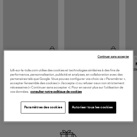
Continuer sans accepter
NOUVELLE COLLECTION
N
JEROME DREYFUSS
TORAL
Sac Bobi S Cuir Lamé
Mocassins Killian Sport
Veste
lulli-sur-la-toile.com utilise des cookies et technologies similaires à des fins de
Champagne
Mousse
performance, personnalisation, publicité et analyses, en collaboration avec des
480,00 €
189,00 €
partenaires tels que Google. Vous pouvez configurer vos choix via « Paramétrer »,
accepter l’ensemble des cookies (« J’accepte ») ou refuser ceux non strictement
nécessaires (« Continuer sans accepter »). Pour en savoir plus sur l’utilisation de
vos données,
consulter notre politique de cookies
Paramètres des cookies
Autoriser tous les cookies