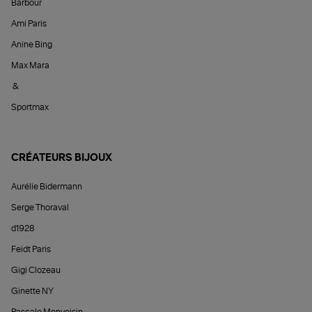
Barbour
Ami Paris
Anine Bing
Max Mara
&
Sportmax
CRÉATEURS BIJOUX
Aurélie Bidermann
Serge Thoraval
d1928
Feidt Paris
Gigi Clozeau
Ginette NY