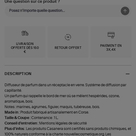
Une question sur ce produit ?
LIVRAISON
PAIEMENT EN
OFFERTE DÈS 150
RETOUR OFFERT
3X,4X
€
DESCRIPTION
Diffuseur de parfum dans un réceptacle en verre. Système de diffusion par
capillarité.
Un parfum qui rappelle le bord de mer où se mêlent hespérides, ozone,
aromatique, bois.
Notes : marines, agrumes, figuier, maquis, tubéreuse, bois.
Made in :
Produit fabriqué artisanalement en Corse.
Taille & Coupe :
Contenance : 1 L.
Conseil d'entretien :
Mentions légales de sécurité
Plus d'infos :
Les produits Casanera sont certifiés sans produits chimiques, et
100% naturels conforme à la charte nouvellecosmetique.org. Les