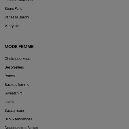
Pascale Monvoisin
Stone Paris
Vanessa Baroni
Vanrycke
MODE FEMME
Choisi pour vous
Best-Sellers
Robes
Baskets femme
Sweatshirt
Jeans
Sacs à main
Bijoux tendances
Doudounes et Parkas