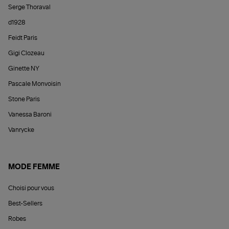
Serge Thoraval
d1928
Feidt Paris
Gigi Clozeau
Ginette NY
Pascale Monvoisin
Stone Paris
Vanessa Baroni
Vanrycke
MODE FEMME
Choisi pour vous
Best-Sellers
Robes