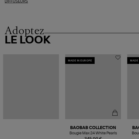
DIFFUSEURS
Adoptez
LE LOOK
MADE IN EUROPE
MADE 
BAOBAB COLLECTION
BA
Bougie Max 24 White Pearls
Bou
245,00 €