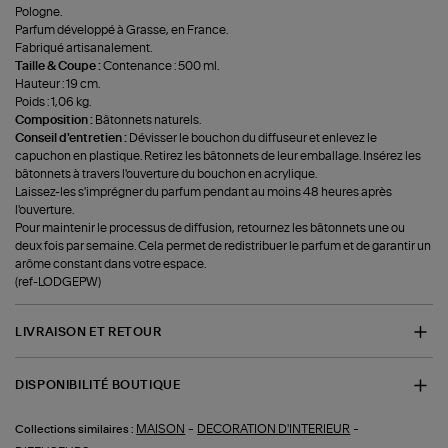
Pologne.
Parfum développé à Grasse, en France.
Fabriqué artisanalement.
Taille & Coupe :
Contenance : 500 ml.
Hauteur : 19 cm.
Poids : 1,06 kg.
Composition :
Bâtonnets naturels.
Conseil d'entretien :
Dévisser le bouchon du diffuseur et enlevez le
capuchon en plastique. Retirez les bâtonnets de leur emballage. Insérez les
bâtonnets à travers l'ouverture du bouchon en acrylique.
Laissez-les s'imprégner du parfum pendant au moins 48 heures après
l'ouverture.
Pour maintenir le processus de diffusion, retournez les bâtonnets une ou
deux fois par semaine. Cela permet de redistribuer le parfum et de garantir un
arôme constant dans votre espace.
(ref-LODGEPW)
LIVRAISON ET RETOUR
DISPONIBILITÉ BOUTIQUE
-
-
MAISON
DECORATION D'INTERIEUR
Collections similaires :