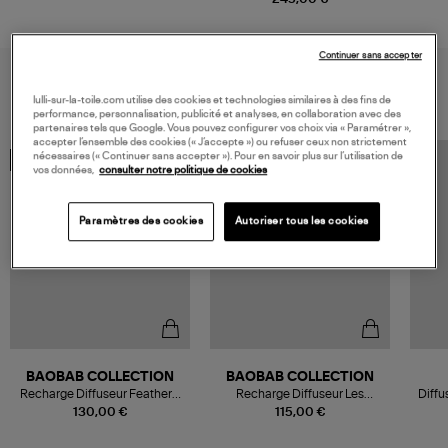
Continuer sans accepter
VOUS AIMEREZ AUSSI
lulli-sur-la-toile.com utilise des cookies et technologies similaires à des fins de
performance, personnalisation, publicité et analyses, en collaboration avec des
partenaires tels que Google. Vous pouvez configurer vos choix via « Paramétrer »,
accepter l’ensemble des cookies (« J’accepte ») ou refuser ceux non strictement
nécessaires (« Continuer sans accepter »). Pour en savoir plus sur l’utilisation de
MADE IN FRANCE
MADE IN FRANCE
vos données,
consulter notre politique de cookies
Paramètres des cookies
Autoriser tous les cookies
BAOBAB COLLECTION
BAOBAB COLLECTION
Recharge Diffuseur Feathers,
Recharge Diffuseur Les
Diffu
1L
Exclusives Platinum, 1L
130,00 €
115,00 €