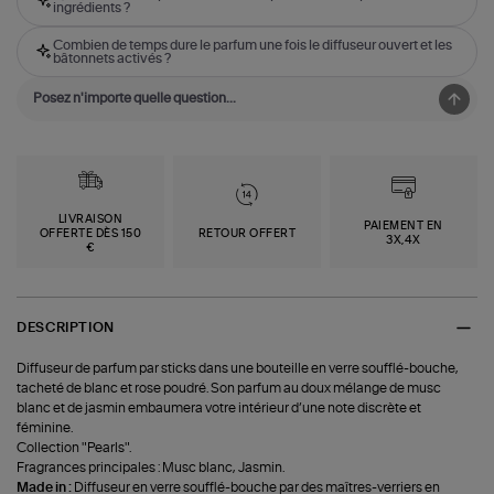
ingrédients ?
Combien de temps dure le parfum une fois le diffuseur ouvert et les
bâtonnets activés ?
LIVRAISON
PAIEMENT EN
OFFERTE DÈS 150
RETOUR OFFERT
3X,4X
€
DESCRIPTION
Diffuseur de parfum par sticks dans une bouteille en verre soufflé-bouche,
tacheté de blanc et rose poudré. Son parfum au doux mélange de musc
blanc et de jasmin embaumera votre intérieur d’une note discrète et
féminine.
Collection "Pearls".
Fragrances principales : Musc blanc, Jasmin.
Made in :
Diffuseur en verre soufflé-bouche par des maîtres-verriers en