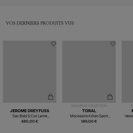
VOS DERNIERS PRODUITS VUS
NOUVELLE COLLECTION
N
JEROME DREYFUSS
TORAL
Sac Bobi S Cuir Lamé
Mocassins Killian Sport
Veste
Champagne
Mousse
480,00 €
189,00 €