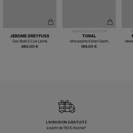
NOUVELLE COLLECTION
N
JEROME DREYFUSS
TORAL
Sac Bobi S Cuir Lamé
Mocassins Killian Sport
Veste
Champagne
Mousse
480,00 €
189,00 €
LIVRAISON GRATUITE
à partir de 150 € d'achat*