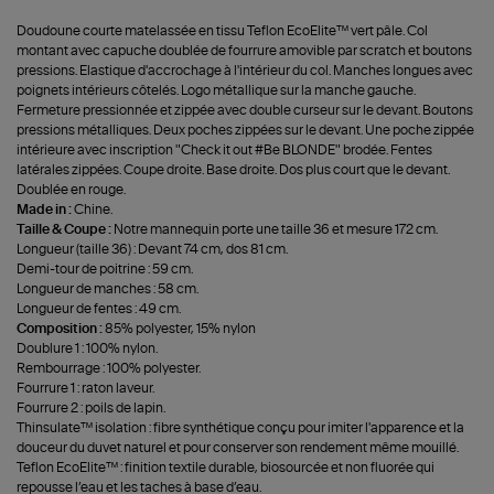
Doudoune courte matelassée en tissu Teflon EcoElite™ vert pâle. Col
montant avec capuche doublée de fourrure amovible par scratch et boutons
pressions. Elastique d'accrochage à l'intérieur du col. Manches longues avec
poignets intérieurs côtelés. Logo métallique sur la manche gauche.
Fermeture pressionnée et zippée avec double curseur sur le devant. Boutons
pressions métalliques. Deux poches zippées sur le devant. Une poche zippée
intérieure avec inscription "Check it out #Be BLONDE" brodée. Fentes
latérales zippées. Coupe droite. Base droite. Dos plus court que le devant.
Doublée en rouge.
Made in :
Chine.
Taille & Coupe :
Notre mannequin porte une taille 36 et mesure 172 cm.
Longueur (taille 36) : Devant 74 cm, dos 81 cm.
Demi-tour de poitrine : 59 cm.
Longueur de manches : 58 cm.
Longueur de fentes : 49 cm.
Composition :
85% polyester, 15% nylon
Doublure 1 : 100% nylon.
Rembourrage : 100% polyester.
Fourrure 1 : raton laveur.
Fourrure 2 : poils de lapin.
Thinsulate™ isolation : fibre synthétique conçu pour imiter l'apparence et la
douceur du duvet naturel et pour conserver son rendement même mouillé.
Teflon EcoElite™ : finition textile durable, biosourcée et non fluorée qui
repousse l’eau et les taches à base d’eau.