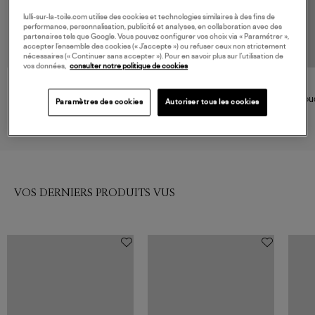
lulli-sur-la-toile.com utilise des cookies et technologies similaires à des fins de
performance, personnalisation, publicité et analyses, en collaboration avec des
partenaires tels que Google. Vous pouvez configurer vos choix via « Paramétrer »,
accepter l’ensemble des cookies (« J’accepte ») ou refuser ceux non strictement
nécessaires (« Continuer sans accepter »). Pour en savoir plus sur l’utilisation de
vos données,
consulter notre politique de cookies
BLONDE NO.8
PYRENEX
Veste Snow 515 Salbei
Doudoune Sten Deep Khaki
Doud
Paramètres des cookies
Autoriser tous les cookies
500,00 €
530,00 €
VOS DERNIERS PRODUITS VUS