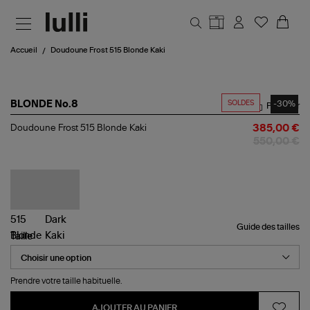
Aller au contenu principal
Accueil
Doudoune Frost 515 Blonde Kaki
SOLDES
-30%
BLONDE No.8
Partager
Doudoune
Doudoune Frost 515 Blonde Kaki
385,00 €
Frost
550,00 €
515
Blonde
Kaki
Guide des tailles
Taille
Prendre votre taille habituelle.
AJOUTER AU PANIER