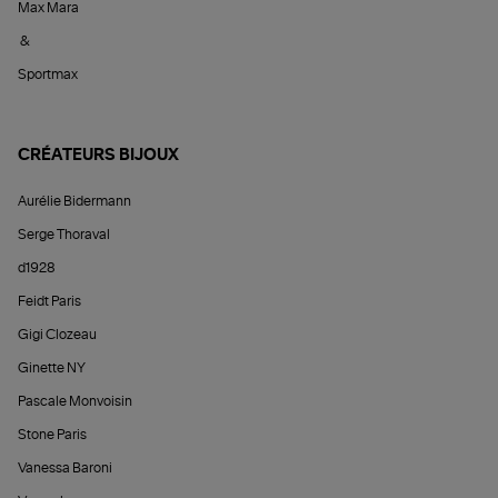
Max Mara
&
Sportmax
CRÉATEURS BIJOUX
Aurélie Bidermann
Serge Thoraval
d1928
Feidt Paris
Gigi Clozeau
Ginette NY
Pascale Monvoisin
Stone Paris
Vanessa Baroni