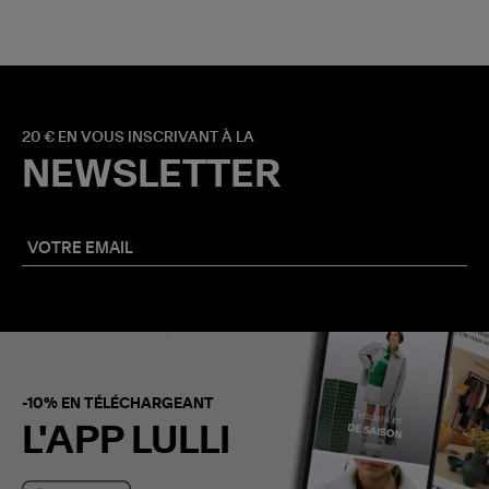
20 € EN VOUS INSCRIVANT À LA
NEWSLETTER
-10% EN TÉLÉCHARGEANT
L'APP LULLI