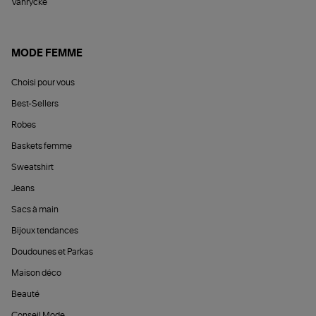
Vanrycke
MODE FEMME
Choisi pour vous
Best-Sellers
Robes
Baskets femme
Sweatshirt
Jeans
Sacs à main
Bijoux tendances
Doudounes et Parkas
Maison déco
Beauté
Conseil Mode