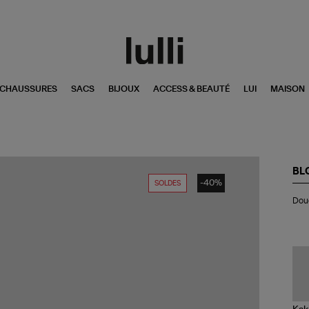
CHAUSSURES
SACS
BIJOUX
ACCESS & BEAUTÉ
LUI
MAISON
BL
-40%
SOLDES
Do
Doud
Fro
515
Cro