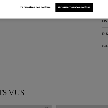
repo
Cons
Paramètres des cookies
Autoriser tous les cookies
(re
LI
DI
Coll
TS VUS