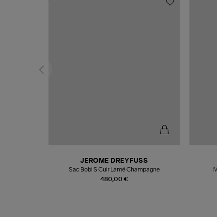
N
JEROME DREYFUSS
te
Sac Bobi S Cuir Lamé Champagne
M
480,00 €