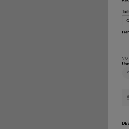
Tail
Pren
VOT
Une
DE