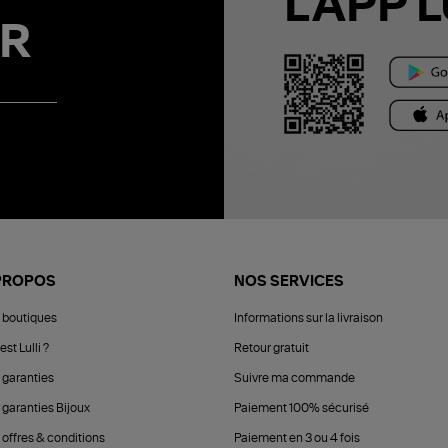
L'APP L
R
PROPOS
NOS SERVICES
 boutiques
Informations sur la livraison
est Lulli ?
Retour gratuit
 garanties
Suivre ma commande
 garanties Bijoux
Paiement 100% sécurisé
 offres & conditions
Paiement en 3 ou 4 fois