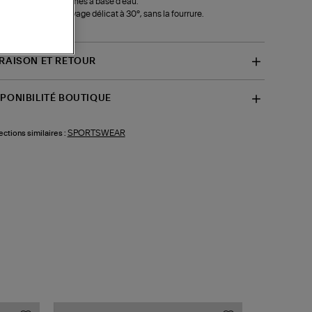
usse l’eau et les taches à base d’eau.
eil d'entretien :
Lavage délicat à 30°, sans la fourrure.
f-FROST5155400)
VRAISON ET RETOUR
SPONIBILITÉ BOUTIQUE
SPORTSWEAR
ections similaires :