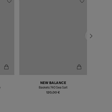
NEW BALANCE
e
Baskets 740 Sea Salt
Veste
120,00 €