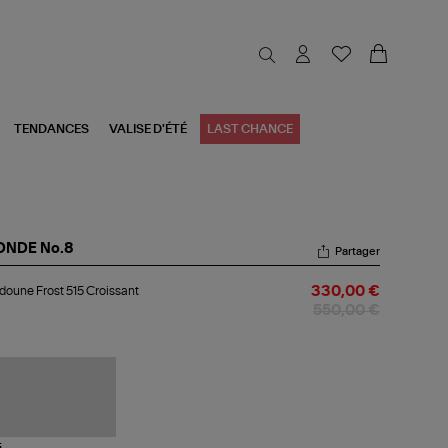
TENDANCES
VALISE D'ÉTÉ
LAST CHANCE
ONDE No.8
Partager
udoune
oune Frost 515 Croissant
330,00 €
st
550,00 €
issant