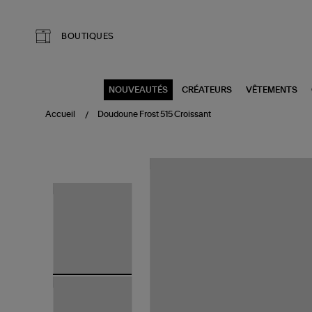
Aller au contenu principal
BOUTIQUES
NOUVEAUTÉS
CRÉATEURS
VÊTEMENTS
Accueil
Doudoune Frost 515 Croissant