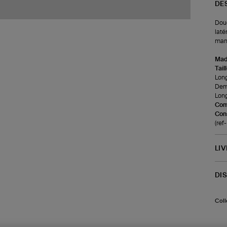
DE
Doud
laté
man
Made
Tail
Long
Demi
Long
Com
Cons
(re
LI
DI
Coll