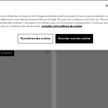
Co
oile.com utilise des cookies et technologies similaires à des fins de performance, personnalisation, p
collaboration avec des partenaires tels que Google. Vous pouvez configurer vos choix via « Param
semble des cookies (« J’accepte ») ou refuser ceux non strictement nécessaires (« Continuer san
 plus sur l’utilisation de vos données,
consulter notre politique de cookies
Paramètres des cookies
Autoriser tous les cookies
N EUROPE