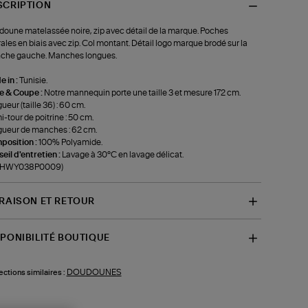
SCRIPTION
oune matelassée noire, zip avec détail de la marque. Poches
rales en biais avec zip. Col montant. Détail logo marque brodé sur la
che gauche. Manches longues.
 in :
Tunisie.
le & Coupe :
Notre mannequin porte une taille 3 et mesure 172 cm.
ueur (taille 36) : 60 cm.
-tour de poitrine : 50 cm.
ueur de manches : 62 cm.
position :
100% Polyamide.
eil d'entretien :
Lavage à 30°C en lavage délicat.
f-HWY038P0009)
VRAISON ET RETOUR
SPONIBILITÉ BOUTIQUE
DOUDOUNES
ections similaires :