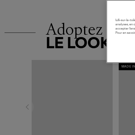
lulli-sur-la-t
Adoptez
analyses, en 
accepter l’en
Pour en savoir
LE LOOK
MADE I