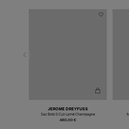
T
JEROME DREYFUSS
k
Sac Bobi S Cuir Lamé Champagne
M
480,00 €