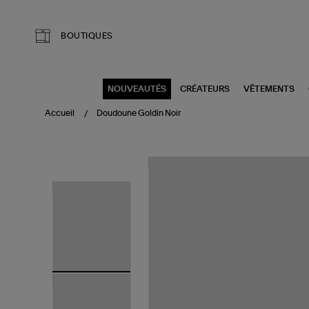
Aller au contenu principal
BOUTIQUES
NOUVEAUTÉS
CRÉATEURS
VÊTEMENTS
Accueil
Doudoune Goldin Noir