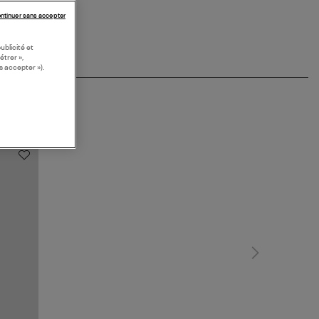
ntinuer sans accepter
ublicité et
étrer »,
s accepter »).