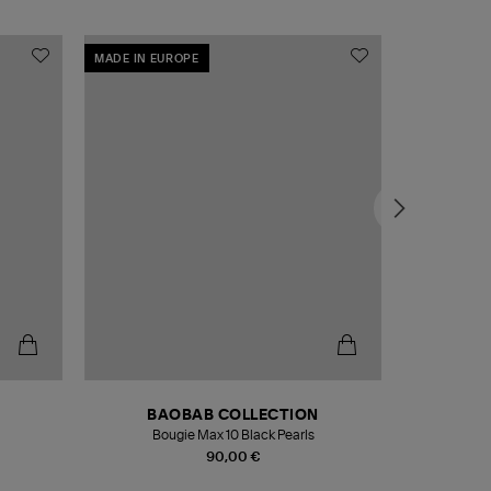
MADE IN EUROPE
MADE IN EU
BAOBAB COLLECTION
Bougie Max 10 Black Pearls
Paréo Fou
90,00 €