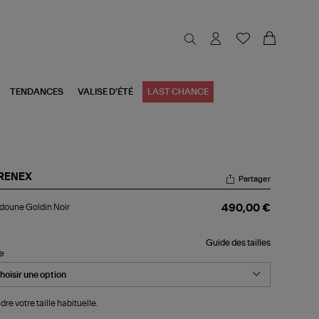
TENDANCES
VALISE D'ÉTÉ
LAST CHANCE
RENEX
Partager
udoune
oune Goldin Noir
490,00 €
din
r
Guide des tailles
le
dre votre taille habituelle.