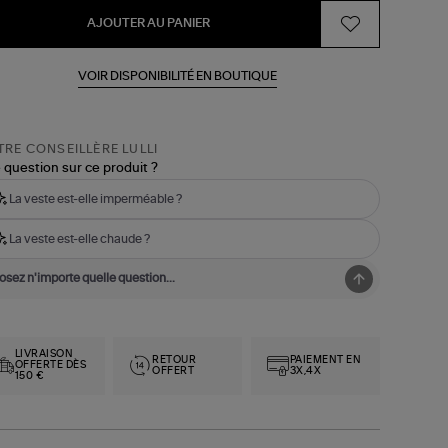
AJOUTER AU PANIER
VOIR DISPONIBILITÉ EN BOUTIQUE
RE CONSEILLÈRE LULLI
 question sur ce produit ?
La veste est-elle imperméable ?
La veste est-elle chaude ?
LIVRAISON
RETOUR
PAIEMENT EN
OFFERTE DÈS
OFFERT
3X,4X
150 €