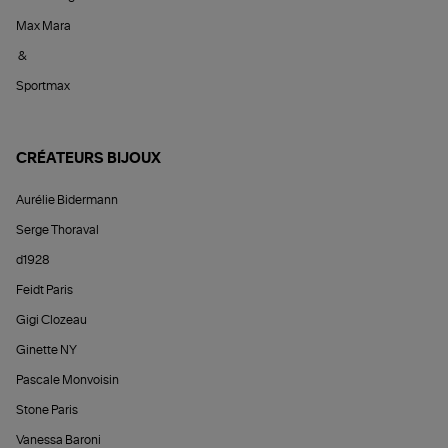
Max Mara
&
Sportmax
CRÉATEURS BIJOUX
Aurélie Bidermann
Serge Thoraval
d1928
Feidt Paris
Gigi Clozeau
Ginette NY
Pascale Monvoisin
Stone Paris
Vanessa Baroni