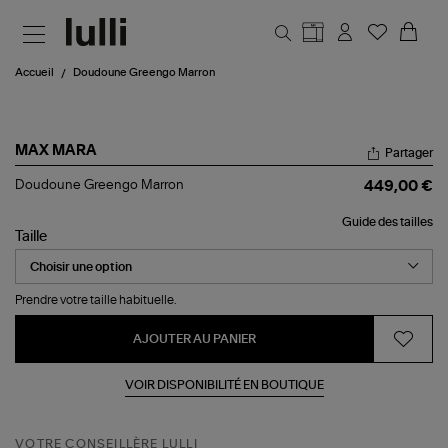
Aller au contenu principal
Accueil
Doudoune Greengo Marron
MAX MARA
Partager
Doudoune
Doudoune Greengo Marron
449,00 €
Greengo
Marron
Guide des tailles
Taille
Prendre votre taille habituelle.
AJOUTER AU PANIER
VOIR DISPONIBILITÉ EN BOUTIQUE
VOTRE CONSEILLÈRE LULLI