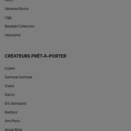
Vanessa Bruno
Ugg
Baobab Collection
Assouline
CRÉATEURS PRÊT-À-PORTER
Kujten
Samsoe Samsoe
Soeur
Ganni
Éric Bompard
Barbour
Ami Paris
Anine Bing