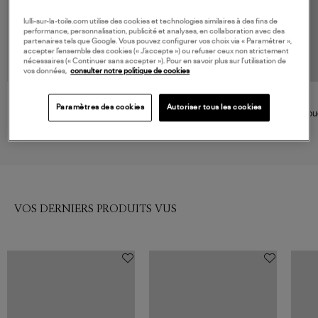
lulli-sur-la-toile.com utilise des cookies et technologies similaires à des fins de
performance, personnalisation, publicité et analyses, en collaboration avec des
partenaires tels que Google. Vous pouvez configurer vos choix via « Paramétrer »,
accepter l’ensemble des cookies (« J’accepte ») ou refuser ceux non strictement
nécessaires (« Continuer sans accepter »). Pour en savoir plus sur l’utilisation de
vos données,
consulter notre politique de cookies
MAX MARA
CHRISTIAN WIJNANTS
Paramètres des cookies
Autoriser tous les cookies
Doudoune Ambra Mud, The
Veste Jani Plum
Dou
Cube
419,00 €
660,00 €
VOS DERNIERS PRODUITS VUS