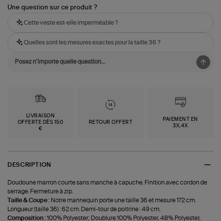
Une question sur ce produit ?
Cette veste est-elle imperméable ?
Quelles sont les mesures exactes pour la taille 36 ?
LIVRAISON
PAIEMENT EN
OFFERTE DÈS 150
RETOUR OFFERT
3X,4X
€
DESCRIPTION
Doudoune marron courte sans manche à capuche. Finition avec cordon de
serrage. Fermeture à zip.
Taille & Coupe :
Notre mannequin porte une taille 36 et mesure 172 cm.
Longueur (taille 36) : 62 cm. Demi-tour de poitrine : 49 cm.
Composition :
100% Polyester; Doublure 100% Polyester, 48% Polyester,