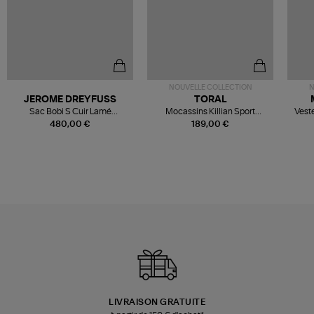
NOUVELLE COLLECTION
N
JEROME DREYFUSS
TORAL
Sac Bobi S Cuir Lamé
Mocassins Killian Sport
Veste
Champagne
Mousse
480,00 €
189,00 €
LIVRAISON GRATUITE