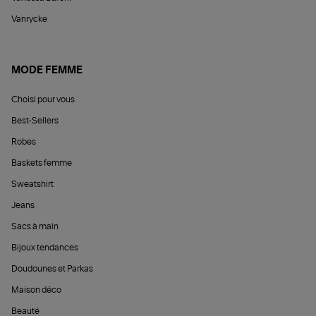
Vanrycke
MODE FEMME
Choisi pour vous
Best-Sellers
Robes
Baskets femme
Sweatshirt
Jeans
Sacs à main
Bijoux tendances
Doudounes et Parkas
Maison déco
Beauté