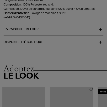
Longueur de manches : 60 cm.
Composition :
100% Polyester recyclé.
Garnissage : Duvet de canard d’Aquitaine (90 % duvet / 10% plumettes)
Conseil d'entretien :
Lavage en machine à 30°C.
(ref-HUW043P1041)
LIVRAISON ET RETOUR
DISPONIBILITÉ BOUTIQUE
Adoptez
LE LOOK
MADE 