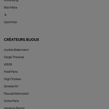
Anine Bing
Max Mara
&
Sportmax
CRÉATEURS BIJOUX
Aurélie Bidermann
Serge Thoraval
d1928
Feidt Paris
Gigi Clozeau
Ginette NY
Pascale Monvoisin
Stone Paris
Vanessa Baroni