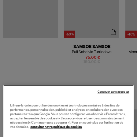
-50%
-40%
SAMSOE SAMSOE
Pull Sahelvia Turtledove
Moon
75,00 €
150,00 €
VOS DERNIERS PRODUITS VUS
Continuer sans accepter
lulli-sur-la-toile.com utilise des cookies et technologies similaires à des fins de
performance, personnalisation, publicité et analyses, en collaboration avec des
partenaires tels que Google. Vous pouvez configurer vos choix via « Paramétrer »,
accepter l’ensemble des cookies (« J’accepte ») ou refuser ceux non strictement
nécessaires (« Continuer sans accepter »). Pour en savoir plus sur l’utilisation de
vos données,
consulter notre politique de cookies