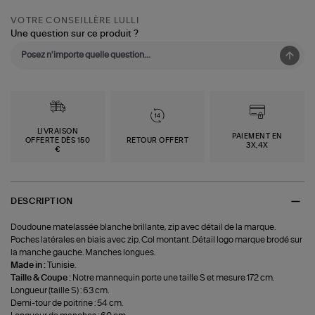
VOTRE CONSEILLÈRE LULLI
Une question sur ce produit ?
LIVRAISON
PAIEMENT EN
OFFERTE DÈS 150
RETOUR OFFERT
3X,4X
€
DESCRIPTION
Doudoune matelassée blanche brillante, zip avec détail de la marque.
Poches latérales en biais avec zip. Col montant. Détail logo marque brodé sur
la manche gauche. Manches longues.
Made in :
Tunisie.
Taille & Coupe :
Notre mannequin porte une taille S et mesure 172 cm.
Longueur (taille S) : 63 cm.
Demi-tour de poitrine : 54 cm.