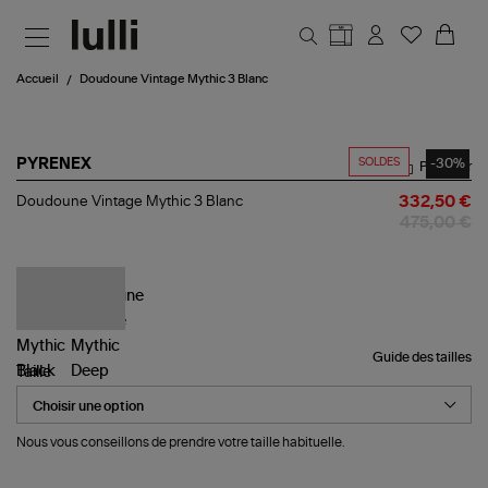
Aller au contenu principal
Accueil
Doudoune Vintage Mythic 3 Blanc
SOLDES
-30%
PYRENEX
Partager
Doudoune
Doudoune Vintage Mythic 3 Blanc
332,50 €
Vintage
475,00 €
Mythic
3
Blanc
Guide des tailles
Taille
Nous vous conseillons de prendre votre taille habituelle.