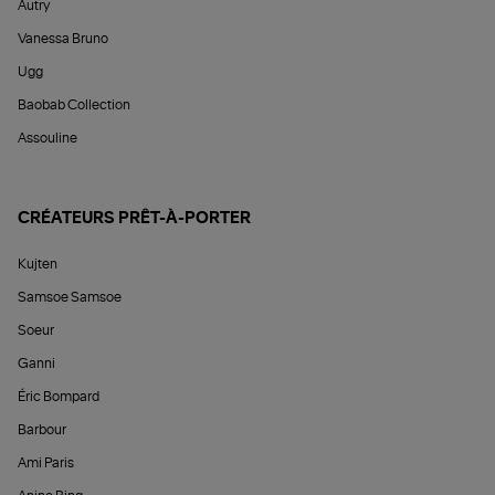
Autry
Vanessa Bruno
Ugg
Baobab Collection
Assouline
CRÉATEURS PRÊT-À-PORTER
Kujten
Samsoe Samsoe
Soeur
Ganni
Éric Bompard
Barbour
Ami Paris