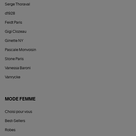
Serge Thoraval
d1928
Feidt Paris
Gigi Clozeau
Ginette NY
Pascale Monvoisin
Stone Paris
Vanessa Baroni
Vanrycke
MODE FEMME
Choisi pour vous
Best-Sellers
Robes