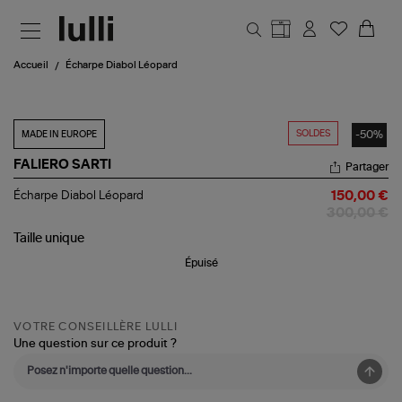
Aller au contenu principal
Accueil
Écharpe Diabol Léopard
SOLDES
-50%
MADE IN EUROPE
FALIERO SARTI
Partager
Écharpe
Écharpe Diabol Léopard
150,00 €
Diabol
300,00 €
Léopard
Taille
unique
Épuisé
VOTRE CONSEILLÈRE LULLI
Une question sur ce produit ?