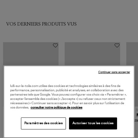
VOS DERNIERS PRODUITS VUS
Continuer sans accepter
lulli-sur-la-toile.com utilise des cookies et technologies similaires à des fins de
performance, personnalisation, publicité et analyses, en collaboration avec des
partenaires tels que Google. Vous pouvez configurer vos choix via « Paramétrer »,
accepter l’ensemble des cookies (« J’accepte ») ou refuser ceux non strictement
nécessaires (« Continuer sans accepter »). Pour en savoir plus sur l’utilisation de
vos données,
consulter notre politique de cookies
NOUVELLE COLLECTION
N
JEROME DREYFUSS
TORAL
Sac Bobi S Cuir Lamé
Mocassins Killian Sport
Veste
Paramètres des cookies
Autoriser tous les cookies
Champagne
Mousse
480,00 €
189,00 €