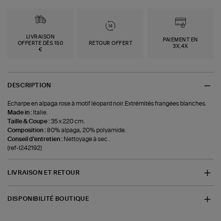
LIVRAISON
PAIEMENT EN
OFFERTE DÈS 150
RETOUR OFFERT
3X,4X
€
DESCRIPTION
Echarpe en alpaga rose à motif léopard noir. Extrémités frangées blanches.
Made in :
Italie.
Taille & Coupe :
35 x 220 cm.
Composition :
80% alpaga, 20% polyamide.
Conseil d'entretien :
Nettoyage à sec .
(ref-I242192)
LIVRAISON ET RETOUR
DISPONIBILITÉ BOUTIQUE