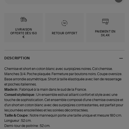
LIVRAISON
PAIEMENT EN
OFFERTE DÈS 150
RETOUR OFFERT
3X,4X
€
DESCRIPTION
Chemise et short en coton blanc avec surpiqûres noires. Col chemise.
Manches 3/4. Poche plaquée. Fermeture par boutons noirs. Coupe oversize.
Base arrondie asymétrique. Short à taille élastiquée avec lien de resserrage
et poches italiennes.
Made in :
Fabriqué à la main dans le sud de la France.
Conseil stylistique :
Un ensemble estival alliant confort et style avec une
touche de sophistication. Cet ensemble composé d'une chemise oversize et
d'un short en coton blanc avec des surpiqûres contrastantes, est parfait pour
les journées ensoleillées et les soirées décontractées.
Taille & Coupe :
Notre mannequin porte une taille unique et mesure 180 cm.
Longueur : 52 cm.
Demi-tour de poitrine : 52 cm.