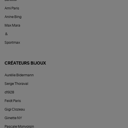
Ami Paris
Anine Bing
Max Mara
&
Sportmax
CRÉATEURS BIJOUX
Aurélie Bidermann
Serge Thoraval
d1928
Feidt Paris
Gigi Clozeau
Ginette NY
Pascale Monvoisin