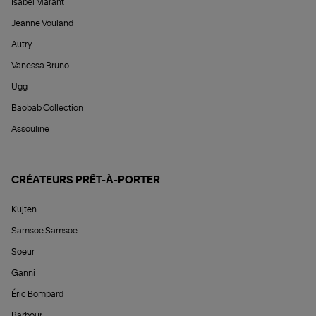
Isabel Marant
Jeanne Vouland
Autry
Vanessa Bruno
Ugg
Baobab Collection
Assouline
CRÉATEURS PRÊT-À-PORTER
Kujten
Samsoe Samsoe
Soeur
Ganni
Éric Bompard
Barbour