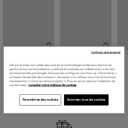
Continuer sans accepter
NOUVELLE COLLECTION
N
JEROME DREYFUSS
TORAL
Sac Bobi S Cuir Lamé
Mocassins Killian Sport
lulli-sur-la-toile.com utilise des cookies et technologies similaires à des fins de
Champagne
Mousse
480,00 €
189,00 €
performance, personnalisation, publicité et analyses, en collaboration avec des
partenaires tels que Google. Vous pouvez configurer vos choix via « Paramétrer »,
accepter l’ensemble des cookies (« J’accepte ») ou refuser ceux non strictement
nécessaires (« Continuer sans accepter »). Pour en savoir plus sur l’utilisation de
vos données,
consulter notre politique de cookies
Paramètres des cookies
Autoriser tous les cookies