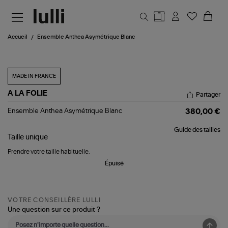
Aller au contenu principal
Accueil
Ensemble Anthea Asymétrique Blanc
MADE IN FRANCE
A LA FOLIE
Partager
Ensemble
Ensemble Anthea Asymétrique Blanc
380,00 €
Anthea
Asymétrique
Guide des tailles
Blanc
Taille
unique
Prendre votre taille habituelle.
Épuisé
VOTRE CONSEILLÈRE LULLI
Une question sur ce produit ?