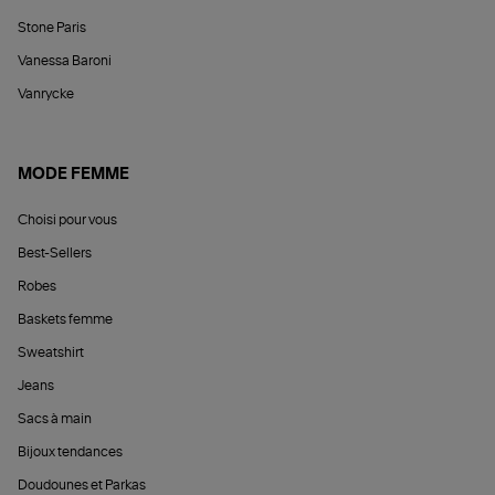
Stone Paris
Vanessa Baroni
Vanrycke
MODE FEMME
Choisi pour vous
Best-Sellers
Robes
Baskets femme
Sweatshirt
Jeans
Sacs à main
Bijoux tendances
Doudounes et Parkas