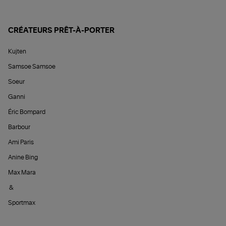
CRÉATEURS PRÊT-À-PORTER
Kujten
Samsoe Samsoe
Soeur
Ganni
Éric Bompard
Barbour
Ami Paris
Anine Bing
Max Mara
&
Sportmax