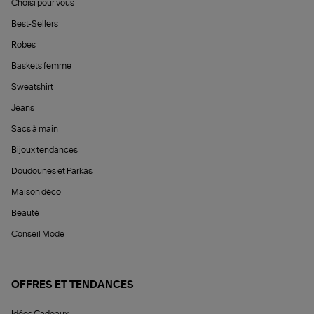
Choisi pour vous
Best-Sellers
Robes
Baskets femme
Sweatshirt
Jeans
Sacs à main
Bijoux tendances
Doudounes et Parkas
Maison déco
Beauté
Conseil Mode
OFFRES ET TENDANCES