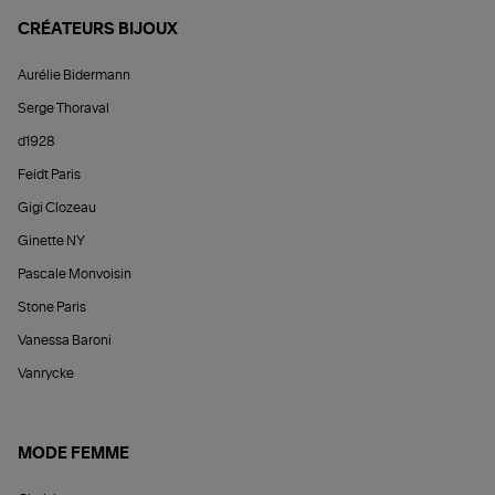
CRÉATEURS BIJOUX
Aurélie Bidermann
Serge Thoraval
d1928
Feidt Paris
Gigi Clozeau
Ginette NY
Pascale Monvoisin
Stone Paris
Vanessa Baroni
Vanrycke
MODE FEMME