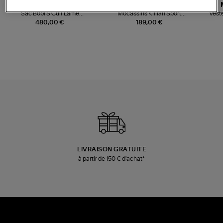
JEROME DREYFUSS
TORAL
Sac Bobi S Cuir Lamé
Mocassins Killian Sport
Veste
Champagne
Mousse
480,00 €
189,00 €
LIVRAISON GRATUITE
à partir de 150 € d'achat*