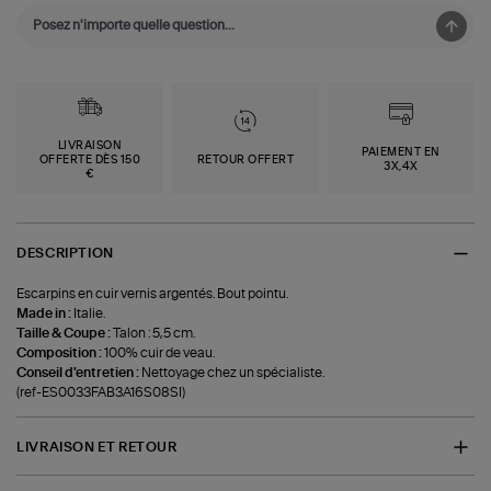
LIVRAISON
PAIEMENT EN
OFFERTE DÈS 150
RETOUR OFFERT
3X,4X
€
DESCRIPTION
Escarpins en cuir vernis argentés. Bout pointu.
Made in :
Italie.
Taille & Coupe :
Talon : 5,5 cm.
Composition :
100% cuir de veau.
Conseil d'entretien :
Nettoyage chez un spécialiste.
(ref-ES0033FAB3A16S08SI)
LIVRAISON ET RETOUR