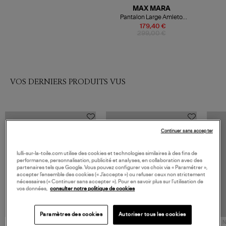
MAX MARA
Pantalon Large Amleto
Midnightblue, 'S Max Mara
179,40 €
299,00 €
VOS DERNIERS PRODUITS VUS
Continuer sans accepter
lulli-sur-la-toile.com utilise des cookies et technologies similaires à des fins de
performance, personnalisation, publicité et analyses, en collaboration avec des
partenaires tels que Google. Vous pouvez configurer vos choix via « Paramétrer »,
accepter l’ensemble des cookies (« J’accepte ») ou refuser ceux non strictement
nécessaires (« Continuer sans accepter »). Pour en savoir plus sur l’utilisation de
vos données,
consulter notre politique de cookies
Paramètres des cookies
Autoriser tous les cookies
NOUVELLE COLLECTION
N