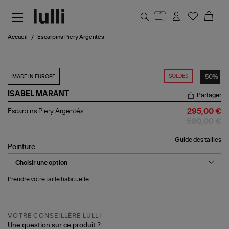
Aller au contenu principal
Accueil
Escarpins Piery Argentés
SOLDES
-50%
MADE IN EUROPE
ISABEL MARANT
Partager
Escarpins
Escarpins Piery Argentés
295,00 €
Piery
590,00 €
Argentés
Guide des tailles
Pointure
Prendre votre taille habituelle.
VOTRE CONSEILLÈRE LULLI
Une question sur ce produit ?