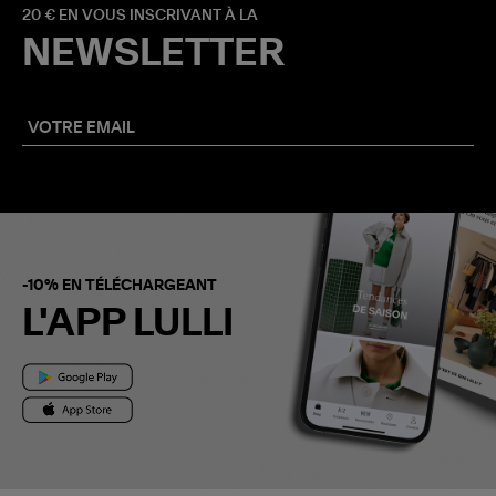
20 € EN VOUS INSCRIVANT À LA
NEWSLETTER
-10% EN TÉLÉCHARGEANT
L'APP LULLI