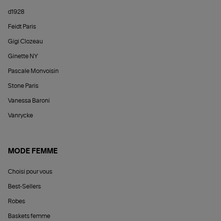
d1928
Feidt Paris
Gigi Clozeau
Ginette NY
Pascale Monvoisin
Stone Paris
Vanessa Baroni
Vanrycke
MODE FEMME
Choisi pour vous
Best-Sellers
Robes
Baskets femme