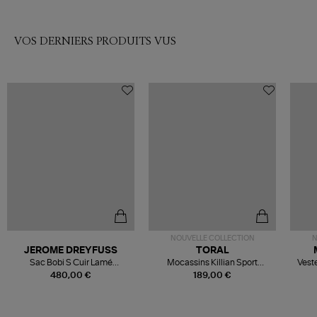
VOS DERNIERS PRODUITS VUS
NOUVELLE COLLECTION
N
JEROME DREYFUSS
TORAL
Sac Bobi S Cuir Lamé
Mocassins Killian Sport
Veste
Champagne
Mousse
480,00 €
189,00 €