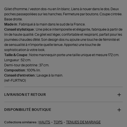
Gilet d'homme / veston dos-nu en lin blanc. Liens à nouer dans le dos. Deux
poches passepoilées sur les hanches. Fermeture par boutons. Coupe cintrée.
Base droite.
Made in :
Fabriqué à la main dans le sud de la France.
Conseil stylistique :
Une pièce intemporelle et élégante, fabriquée à partir de
lin de haute qualité. Ce gilet est léger, confortable et respirant, parfait pour les
journées chaudes d'été. Son design dos nu ajoute une touche de féminité et
de sensualité à n'importe quelle tenue. Apportez une touche de
sophistication à votre look.
Taille & Coupe :
Notre mannequin porte une taille unique et mesure 172 cm.
Longueur : 52 cm.
Demi-tour de poitrine : 37 cm.
Composition :
100% lin.
Conseil d'entretien :
Lavage à la main.
(ref-FLIRTNO)
LIVRAISON ET RETOUR
DISPONIBILITÉ BOUTIQUE
-
-
HAUTS
TOPS
TENUES DE MARIAGE
Collections similaires :