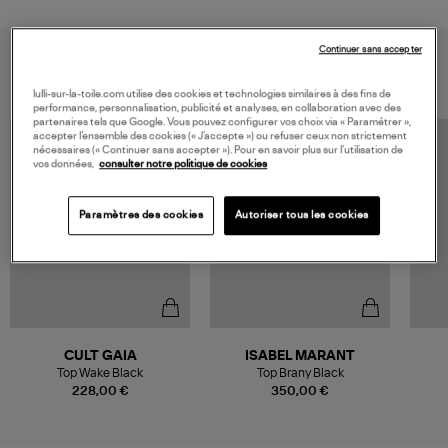
Continuer sans accepter
VOUS AIMEREZ AUSSI
lulli-sur-la-toile.com utilise des cookies et technologies similaires à des fins de
performance, personnalisation, publicité et analyses, en collaboration avec des
partenaires tels que Google. Vous pouvez configurer vos choix via « Paramétrer »,
accepter l’ensemble des cookies (« J’accepte ») ou refuser ceux non strictement
MADE IN EUROPE
nécessaires (« Continuer sans accepter »). Pour en savoir plus sur l’utilisation de
vos données,
consulter notre politique de cookies
Paramètres des cookies
Autoriser tous les cookies
CULT GAIA
ISABEL MARANT
Top Wake Black
Top Brany Black
228,00 €
350,00 €