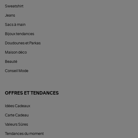
Sweatshirt
Jeans
Sacs à main
Bijoux tendances
Doudounes et Parkas
Maison déco
Beauté
Conseil Mode
OFFRES ET TENDANCES
Idées Cadeaux
Carte Cadeau
Valeurs Sûres
Tendances du moment