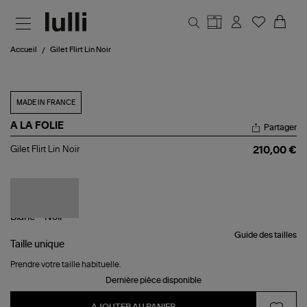
Aller au contenu principal
Accueil
Gilet Flirt Lin Noir
MADE IN FRANCE
A LA FOLIE
Partager
Gilet
Gilet Flirt Lin Noir
210,00 €
Flirt
Lin
Noir
Guide des tailles
Taille
unique
Prendre votre taille habituelle.
Dernière pièce disponible