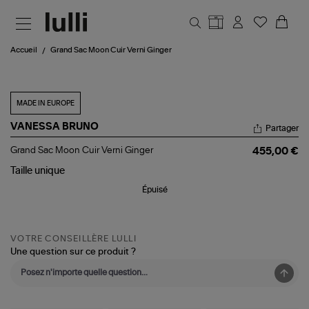
Aller au contenu principal
Accueil
Grand Sac Moon Cuir Verni Ginger
MADE IN EUROPE
VANESSA BRUNO
Partager
Grand
Grand Sac Moon Cuir Verni Ginger
455,00 €
Sac
Moon
Taille
unique
Cuir
Épuisé
Verni
Ginger
VOTRE CONSEILLÈRE LULLI
Une question sur ce produit ?