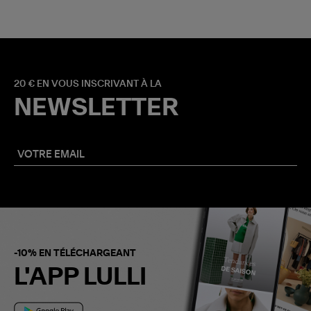
20 € EN VOUS INSCRIVANT À LA
NEWSLETTER
-10% EN TÉLÉCHARGEANT
L'APP LULLI