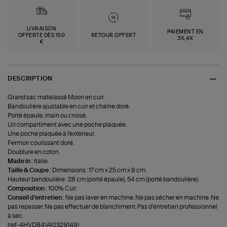
LIVRAISON
PAIEMENT EN
OFFERTE DÈS 150
RETOUR OFFERT
3X,4X
€
DESCRIPTION
Grand sac matelassé Moon en cuir.
Bandoulière ajustable en cuir et chaîne doré.
Porté épaule, main ou croisé.
Un compartiment avec une poche plaquée.
Une poche plaquée à l'extérieur.
Fermoir coulissant doré.
Doublure en coton.
Made in :
Italie.
Taille & Coupe :
Dimensions : 17 cm x 25 cm x 8 cm.
Hauteur bandoulière : 28 cm (porté épaule), 54 cm (porté bandoulière).
Composition :
100% Cuir
Conseil d'entretien :
Ne pas laver en machine. Ne pas sécher en machine. Ne
pas repasser. Ne pas effectuer de blanchiment. Pas d’entretien professionnel
à sec.
(ref-4HVD84V40329149)