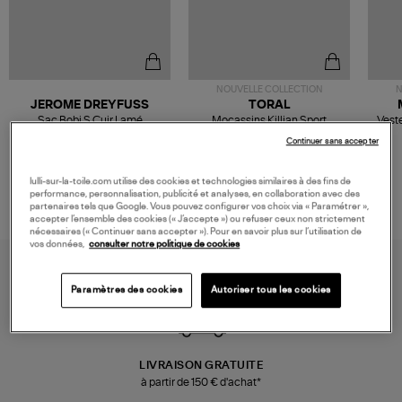
NOUVELLE COLLECTION
N
JEROME DREYFUSS
TORAL
Sac Bobi S Cuir Lamé
Mocassins Killian Sport
Veste
Champagne
Mousse
480,00 €
189,00 €
Continuer sans accepter
lulli-sur-la-toile.com utilise des cookies et technologies similaires à des fins de
performance, personnalisation, publicité et analyses, en collaboration avec des
partenaires tels que Google. Vous pouvez configurer vos choix via « Paramétrer »,
accepter l’ensemble des cookies (« J’accepte ») ou refuser ceux non strictement
nécessaires (« Continuer sans accepter »). Pour en savoir plus sur l’utilisation de
vos données,
consulter notre politique de cookies
Paramètres des cookies
Autoriser tous les cookies
LIVRAISON GRATUITE
à partir de 150 € d'achat*