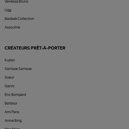
Vanessa Bruno
Ugg
Baobab Collection
Assouline
CRÉATEURS PRÊT-À-PORTER
Kujten
Samsoe Samsoe
Soeur
Ganni
Éric Bompard
Barbour
Ami Paris
Anine Bing