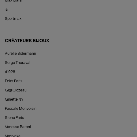
Max Mara
&
Sportmax
CRÉATEURS BIJOUX
Aurélie Bidermann
Serge Thoraval
d1928
Feidt Paris
Gigi Clozeau
Ginette NY
Pascale Monvoisin
Stone Paris
Vanessa Baroni
Vanrycke