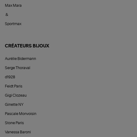
Max Mara
&
Sportmax
CRÉATEURS BIJOUX
Aurélie Bidermann
Serge Thoraval
d1928
Feidt Paris
Gigi Clozeau
Ginette NY
Pascale Monvoisin
Stone Paris
Vanessa Baroni