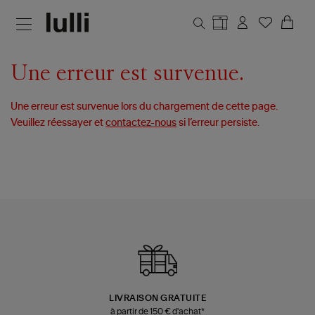
Aller au contenu principal
Une erreur est survenue.
Une erreur est survenue lors du chargement de cette page.
Veuillez réessayer et
contactez-nous
si l’erreur persiste.
LIVRAISON GRATUITE
à partir de 150 € d'achat*