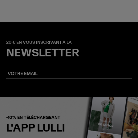
20 € EN VOUS INSCRIVANT À LA
NEWSLETTER
-10% EN TÉLÉCHARGEANT
L'APP LULLI