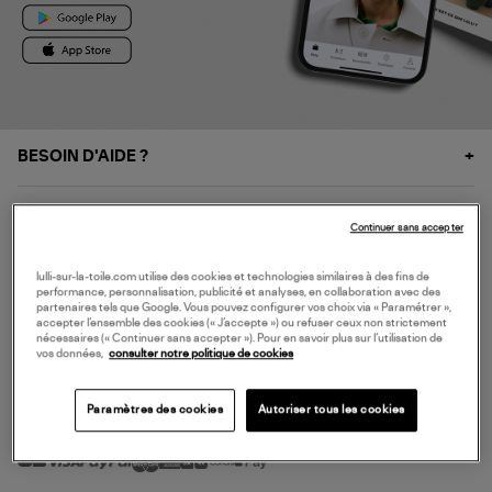
BESOIN D'AIDE ?
À PROPOS
Continuer sans accepter
NOS SERVICES
lulli-sur-la-toile.com utilise des cookies et technologies similaires à des fins de
performance, personnalisation, publicité et analyses, en collaboration avec des
partenaires tels que Google. Vous pouvez configurer vos choix via « Paramétrer »,
accepter l’ensemble des cookies (« J’accepte ») ou refuser ceux non strictement
SERVICE CLIENT
nécessaires (« Continuer sans accepter »). Pour en savoir plus sur l’utilisation de
vos données,
consulter notre politique de cookies
Paramètres des cookies
Autoriser tous les cookies
MODE DE PAIEMENT