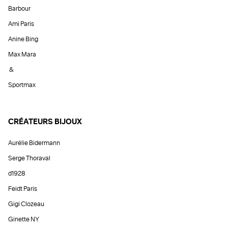
Barbour
Ami Paris
Anine Bing
Max Mara
&
Sportmax
CRÉATEURS BIJOUX
Aurélie Bidermann
Serge Thoraval
d1928
Feidt Paris
Gigi Clozeau
Ginette NY