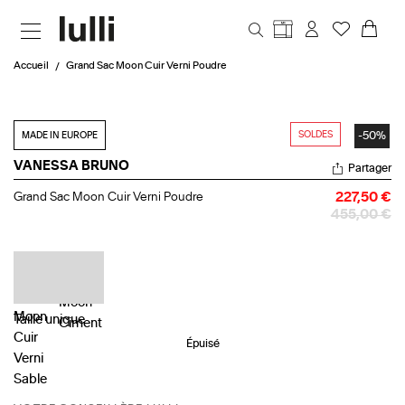
Aller au contenu principal
Accueil
Grand Sac Moon Cuir Verni Poudre
SOLDES
-50%
MADE IN EUROPE
VANESSA BRUNO
Partager
Grand
Grand Sac Moon Cuir Verni Poudre
227,50 €
Sac
455,00 €
Moon
Cuir
Verni
Poudre
Taille
unique
Épuisé