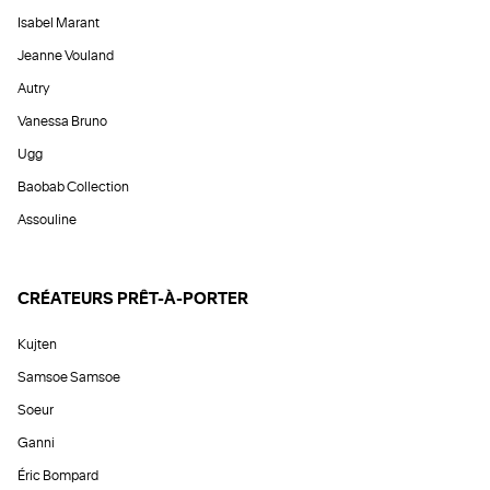
Isabel Marant
Jeanne Vouland
Autry
Vanessa Bruno
Ugg
Baobab Collection
Assouline
CRÉATEURS PRÊT-À-PORTER
Kujten
Samsoe Samsoe
Soeur
Ganni
Éric Bompard