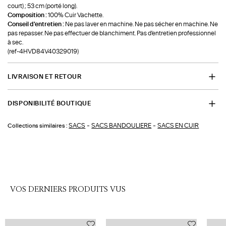
court) ; 53 cm (porté long).
Composition :
100% Cuir Vachette.
Conseil d'entretien :
Ne pas laver en machine. Ne pas sécher en machine. Ne
pas repasser. Ne pas effectuer de blanchiment. Pas d'entretien professionnel
à sec.
(ref-4HVD84V40329019)
LIVRAISON ET RETOUR
DISPONIBILITÉ BOUTIQUE
-
-
SACS
SACS BANDOULIERE
SACS EN CUIR
Collections similaires :
VOS DERNIERS PRODUITS VUS