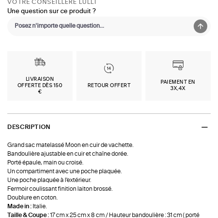
VOTRE CONSEILLÈRE LULLI
Une question sur ce produit ?
LIVRAISON
PAIEMENT EN
OFFERTE DÈS 150
RETOUR OFFERT
3X,4X
€
DESCRIPTION
Grand sac matelassé Moon en cuir de vachette.
Bandoulière ajustable en cuir et chaîne dorée.
Porté épaule, main ou croisé.
Un compartiment avec une poche plaquée.
Une poche plaquée à l'extérieur.
Fermoir coulissant finition laiton brossé.
Doublure en coton.
Made in :
Italie.
Taille & Coupe :
17 cm x 25 cm x 8 cm / Hauteur bandoulière : 31 cm ( porté