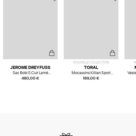
NOUVELLE COLLECTION
N
JEROME DREYFUSS
TORAL
Sac Bobi S Cuir Lamé
Mocassins Killian Sport
Veste
Champagne
Mousse
480,00 €
189,00 €