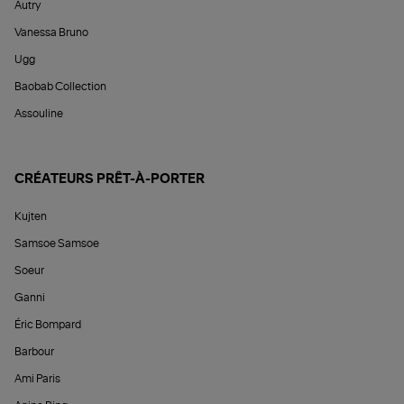
Autry
Vanessa Bruno
Ugg
Baobab Collection
Assouline
CRÉATEURS PRÊT-À-PORTER
Kujten
Samsoe Samsoe
Soeur
Ganni
Éric Bompard
Barbour
Ami Paris