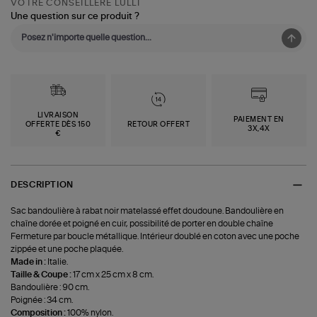
VOTRE CONSEILLÈRE LULLI
Une question sur ce produit ?
LIVRAISON
PAIEMENT EN
OFFERTE DÈS 150
RETOUR OFFERT
3X,4X
€
DESCRIPTION
Sac bandoulière à rabat noir matelassé effet doudoune. Bandoulière en
chaîne dorée et poigné en cuir, possibilité de porter en double chaîne
Fermeture par boucle métallique. Intérieur doublé en coton avec une poche
zippée et une poche plaquée.
Made in :
Italie.
Taille & Coupe :
17 cm x 25 cm x 8 cm.
Bandoulière : 90 cm.
Poignée : 34 cm.
Composition :
100% nylon.