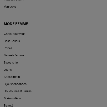
Vanrycke
MODE FEMME
Choisi pour vous
Best-Sellers
Robes
Baskets femme
Sweatshirt
Jeans
Sacs à main
Bijoux tendances
Doudounes et Parkas
Maison déco
Beauté