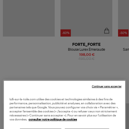
-60%
-50%
FORTE_FORTE
Blouse Lurex Émeraude
San
198,00 €
495,00 €
VOS DERNIERS PRODUITS VUS
Continuer sans accepter
lulli-sur-la-toile.com utilise des cookies et technologies similaires à des fins de
performance, personnalisation, publicité et analyses, en collaboration avec des
partenaires tels que Google. Vous pouvez configurer vos choix via « Paramétrer »,
accepter l’ensemble des cookies (« J’accepte ») ou refuser ceux non strictement
nécessaires (« Continuer sans accepter »). Pour en savoir plus sur l’utilisation de
vos données,
consulter notre politique de cookies