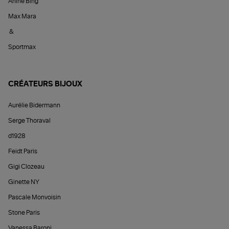
Anine Bing
Max Mara
&
Sportmax
CRÉATEURS BIJOUX
Aurélie Bidermann
Serge Thoraval
d1928
Feidt Paris
Gigi Clozeau
Ginette NY
Pascale Monvoisin
Stone Paris
Vanessa Baroni