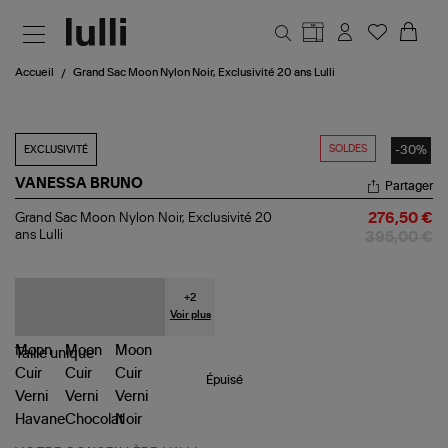
Aller au contenu principal
Accueil
Grand Sac Moon Nylon Noir, Exclusivité 20 ans Lulli
SOLDES
-30%
EXCLUSIVITÉ
VANESSA BRUNO
Partager
Grand
Grand Sac Moon Nylon Noir, Exclusivité 20
276,50 €
Sac
ans Lulli
395,00 €
Moon
Nylon
Noir,
Exclusivité
+
2
20
Voir plus
ans
Lulli
Taille
unique
Épuisé