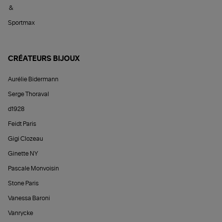
&
Sportmax
CRÉATEURS BIJOUX
Aurélie Bidermann
Serge Thoraval
d1928
Feidt Paris
Gigi Clozeau
Ginette NY
Pascale Monvoisin
Stone Paris
Vanessa Baroni
Vanrycke