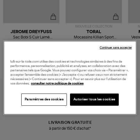
NOUVELLE COLLECTION
N
JEROME DREYFUSS
TORAL
Sac Bobi S Cuir Lamé
Mocassins Killian Sport
Veste
Champagne
Mousse
480,00 €
189,00 €
Continuer sans accepter
lulli-sur-la-toile.com utilise des cookies et technologies similaires à des fins de
performance, personnalisation, publicité et analyses, en collaboration avec des
partenaires tels que Google. Vous pouvez configurer vos choix via « Paramétrer »,
accepter l’ensemble des cookies (« J’accepte ») ou refuser ceux non strictement
nécessaires (« Continuer sans accepter »). Pour en savoir plus sur l’utilisation de
vos données,
consulter notre politique de cookies
Paramètres des cookies
Autoriser tous les cookies
LIVRAISON GRATUITE
à partir de 150 € d'achat*