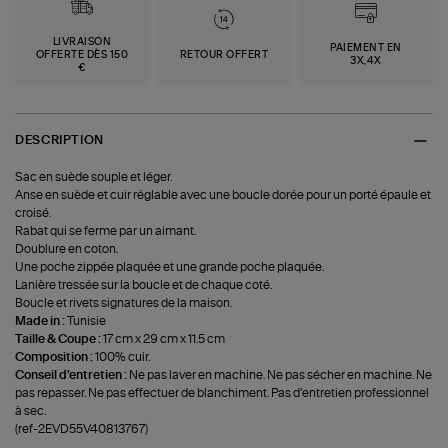
LIVRAISON
PAIEMENT EN
OFFERTE DÈS 150
RETOUR OFFERT
3X,4X
€
DESCRIPTION
Sac en suède souple et léger.
Anse en suède et cuir réglable avec une boucle dorée pour un porté épaule et
croisé.
Rabat qui se ferme par un aimant.
Doublure en coton.
Une poche zippée plaquée et une grande poche plaquée.
Lanière tressée sur la boucle et de chaque coté.
Boucle et rivets signatures de la maison.
Made in :
Tunisie
Taille & Coupe :
17 cm x 29 cm x 11.5 cm
Composition :
100% cuir.
Conseil d'entretien :
Ne pas laver en machine. Ne pas sécher en machine. Ne
pas repasser. Ne pas effectuer de blanchiment. Pas d’entretien professionnel
à sec.
(ref-2EVD55V40813767)