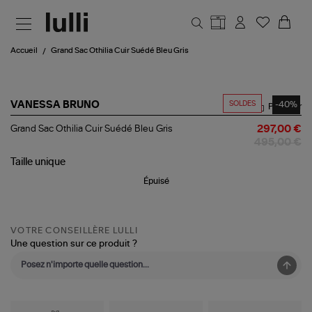
Aller au contenu principal
Accueil
Grand Sac Othilia Cuir Suédé Bleu Gris
SOLDES
-40%
VANESSA BRUNO
Partager
Grand
Grand Sac Othilia Cuir Suédé Bleu Gris
297,00 €
Sac
495,00 €
Othilia
Cuir
Taille
unique
Suédé
Épuisé
Bleu
Gris
VOTRE CONSEILLÈRE LULLI
Une question sur ce produit ?