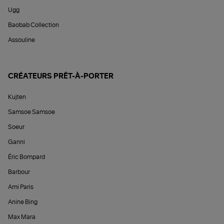
Ugg
Baobab Collection
Assouline
CRÉATEURS PRÊT-À-PORTER
Kujten
Samsoe Samsoe
Soeur
Ganni
Éric Bompard
Barbour
Ami Paris
Anine Bing
Max Mara