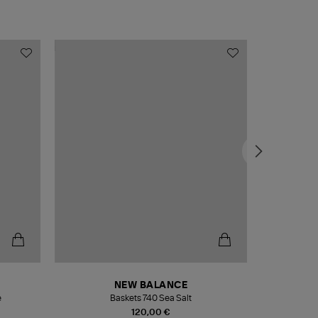
NEW BALANCE
e
Baskets 740 Sea Salt
Veste
120,00 €