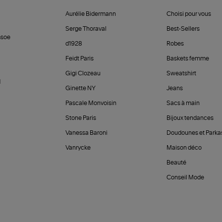
Aurélie Bidermann
Choisi pour vous
Serge Thoraval
Best-Sellers
soe
d1928
Robes
Feidt Paris
Baskets femme
Gigi Clozeau
Sweatshirt
d
Ginette NY
Jeans
Pascale Monvoisin
Sacs à main
Stone Paris
Bijoux tendances
Vanessa Baroni
Doudounes et Parka
Vanrycke
Maison déco
Beauté
Conseil Mode