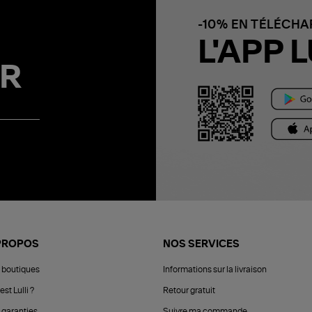
-10% EN TÉLÉCH
L'APP L
R
PROPOS
NOS SERVICES
 boutiques
Informations sur la livraison
est Lulli ?
Retour gratuit
 garanties
Suivre ma commande