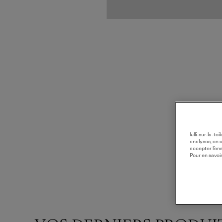
lulli-sur-la-t
analyses, en 
accepter l’en
Pour en savoir