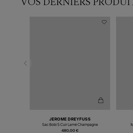
VOS DERNIERS PRODUI
N
JEROME DREYFUSS
te
Sac Bobi S Cuir Lamé Champagne
M
480,00 €