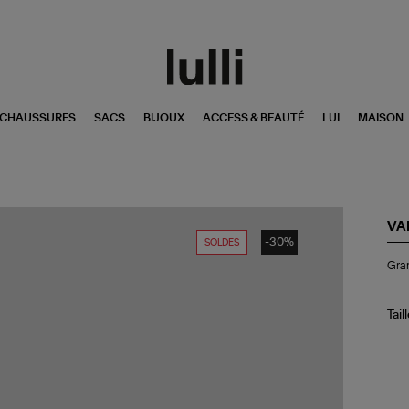
CHAUSSURES
SACS
BIJOUX
ACCESS & BEAUTÉ
LUI
MAISON
VA
-30%
SOLDES
Gr
Gran
Sa
Oth
Cui
Su
Tail
Co