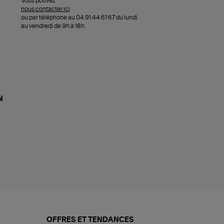
Vous pouvez
nous contacter ici
ou par téléphone au 04 91 44 61 67 du lundi
au vendredi de 9h à 18h.
N
OFFRES ET TENDANCES