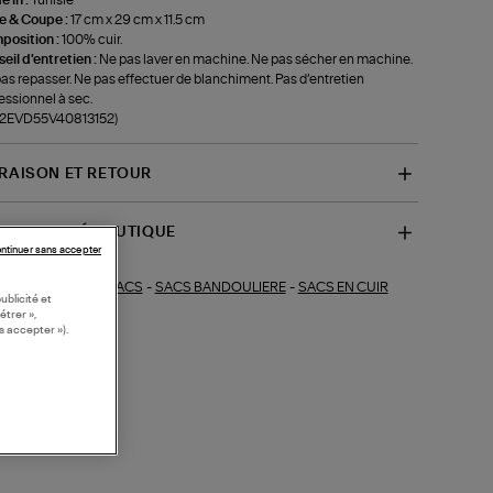
le & Coupe :
17 cm x 29 cm x 11.5 cm
position :
100% cuir.
eil d'entretien :
Ne pas laver en machine. Ne pas sécher en machine.
as repasser. Ne pas effectuer de blanchiment. Pas d’entretien
essionnel à sec.
f-2EVD55V40813152)
VRAISON ET RETOUR
SPONIBILITÉ BOUTIQUE
ntinuer sans accepter
SACS
-
SACS BANDOULIERE
-
SACS EN CUIR
ections similaires :
ublicité et
étrer »,
s accepter »).