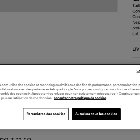
Tail
Com
Cons
Ne p
prof
(re
LI
DI
Co
Coll
oile.com utilise des cookies et technologies similaires à des fins de performance, personnalisation, p
collaboration avec des partenaires tels que Google. Vous pouvez configurer vos choix via « Param
semble des cookies (« J’accepte ») ou refuser ceux non strictement nécessaires (« Continuer san
 plus sur l’utilisation de vos données,
consulter notre politique de cookies
Paramètres des cookies
Autoriser tous les cookies