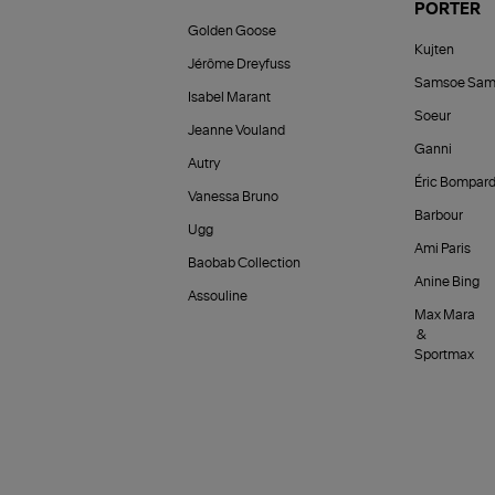
PORTER
Golden Goose
Kujten
Jérôme Dreyfuss
Samsoe Sam
Isabel Marant
Soeur
Jeanne Vouland
Ganni
Autry
Éric Bompar
Vanessa Bruno
Barbour
Ugg
Ami Paris
Baobab Collection
Anine Bing
Assouline
Max Mara
&
Sportmax