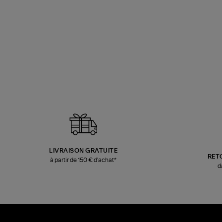
LIVRAISON GRATUITE
RET
à partir de 150 € d'achat*
d