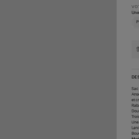
VOT
Une
DE
Sac 
Anse
et c
Raba
Doub
Troi
Une 
Lani
Bouc
Made