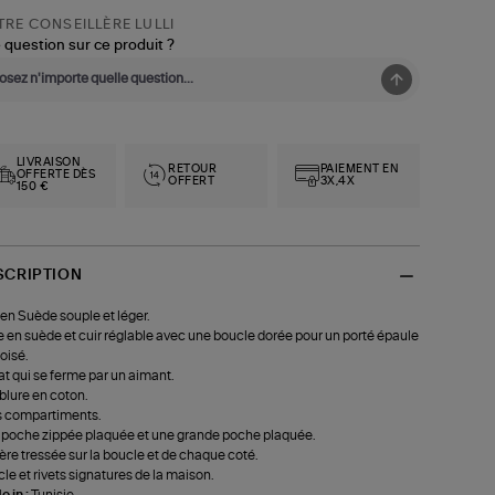
RE CONSEILLÈRE LULLI
 question sur ce produit ?
LIVRAISON
RETOUR
PAIEMENT EN
OFFERTE DÈS
OFFERT
3X,4X
150 €
SCRIPTION
en Suède souple et léger.
 en suède et cuir réglable avec une boucle dorée pour un porté épaule
roisé.
t qui se ferme par un aimant.
lure en coton.
s compartiments.
poche zippée plaquée et une grande poche plaquée.
ère tressée sur la boucle et de chaque coté.
le et rivets signatures de la maison.
 in :
Tunisie