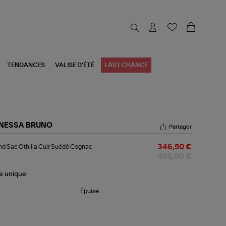
TENDANCES
VALISE D'ÉTÉ
LAST CHANCE
NESSA BRUNO
Partager
and
d Sac Othilia Cuir Suédé Cognac
346,50 €
c
ilia
495,00 €
r
édé
le
unique
gnac
Épuisé