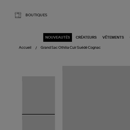
Aller au contenu principal
BOUTIQUES
NOUVEAUTÉS
CRÉATEURS
VÊTEMENTS
Accueil
Grand Sac Othilia Cuir Suédé Cognac